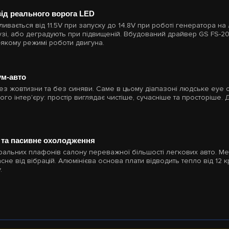
від реального ворога LED
вається від 11.5V при запуску до 14.8V при роботі генератора на 
зі, або деградують при підвищеній. Вбудований драйвер GS FS-2016
-якому режимі роботи двигуна.
ум-авто
ез жовтизни та без синяви. Саме в цьому діапазоні людське eye 
о інтер'єру: простір виглядає чистіше, сучасніше та просторіше.
я та пасивне охолодження
альних плафонів салону переважної більшості легкових авто. Мет
сне від вібрацій. Алюмінієва основа плати відводить тепло від 12 
.