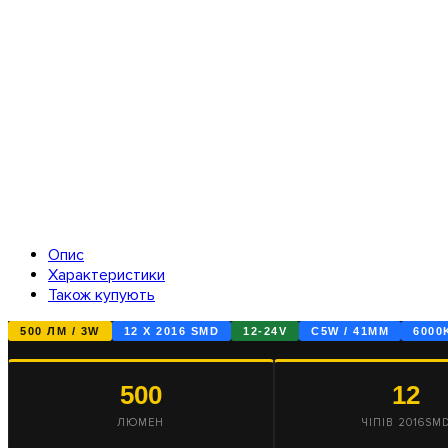
Опис
Характеристики
Також купують
500 ЛМ / 3W
12 X 2016 SMD
12-24V
C5W / 41ММ
6000
500
12
ЛЮМЕН
ЧІПІВ 2016SM