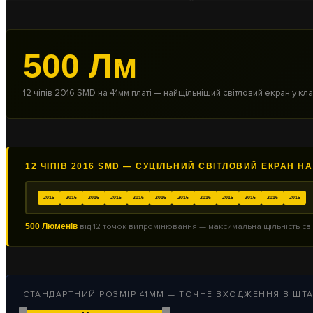
500 Лм
12 чіпів 2016 SMD на 41мм платі — найщільніший світловий екран у кл
12 ЧІПІВ 2016 SMD — СУЦІЛЬНИЙ СВІТЛОВИЙ ЕКРАН Н
2016
2016
2016
2016
2016
2016
2016
2016
2016
2016
2016
2016
500 Люменів
від 12 точок випромінювання — максимальна щільність сві
СТАНДАРТНИЙ РОЗМІР 41ММ — ТОЧНЕ ВХОДЖЕННЯ В ШТА