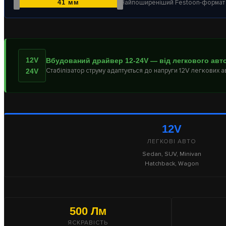
Найпоширеніший Festoon-формат
41 мм
12V
Вбудований драйвер 12-24V — від легкового авт
Стабілізатор струму адаптується до напруги 12V легкових 
24V
12V
ЛЕГКОВІ АВТО
Sedan, SUV, Minivan
Hatchback, Wagon
500 Лм
ЯСКРАВІСТЬ