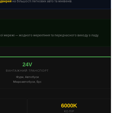
 дверей
на більшості легкових авто та мінівенів.
ової мережі — жодного мерехтіння та передчасного виходу з ладу.
24V
ВАНТАЖНИЙ ТРАНСПОРТ
Фури, Автобуси
Мікроавтобуси, Бус
6000K
КОЛІР