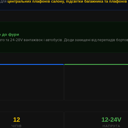
 для
центральних плафонів салону, підсвітки багажника та плафонів
о до фури
авто та 24-28V вантажівок і автобусів. Діоди захищені від перепадів борт
12
12-24V
ЧІПІВ
НАПРУГА