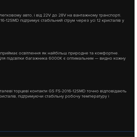
легковому авто, і від 22V до 28V на вантажному транспорті.
-12SMD підтримує стабільний струм через усі 12 кристалів у
сприймає освітлення як найбільш природне та комфортне.
 Для підсвітки багажника 6000K є оптимальним — видно кожну
алеві торцеві контакти GS FS-2016-12SMD точно відповідають
кристалів, підтримуючи стабільну робочу температуру і