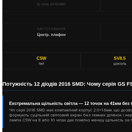
12 чіпів 2016SMD
ЗАСТОСУВАННЯ
Центр. плафон
C5W
SV8.5
тип
цоколь
Потужність 12 діодів 2016 SMD: Чому серія GS FS
Екстремальна щільність світла — 12 точок на 41мм без 
Чіп серії 2016 SMD має компактний корпус 2.0×1.6мм, що доз
формують суцільний світловий екран без темних ділянок і не
лампа C5W на 8 або 10 чіпах дає помітно меншу щільність за 