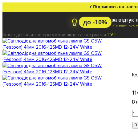
⚡ Підпишись на нас т
за відгук 
до -10%
📌 з відміткою 
Більш детальніше про умови акції та інструкція
ТУТ
.
С
1
11
В