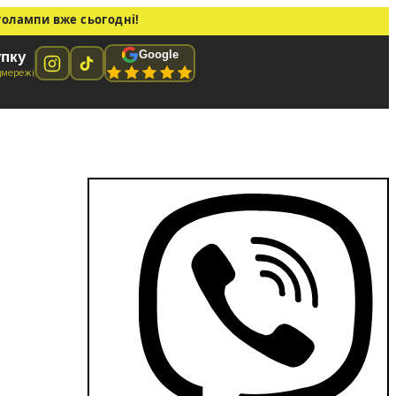
толампи вже сьогодні!
Google
упку
цмережі
S C5W (Festoon) 41мм 2016-