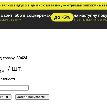
а залиш відгук з відміткою магазину — отримай знижку на ав
на сайті або в соцмережах
на наступну пок
до -5%
нашого магазину
📱 за підписку на наші со
вітлодіодна автомобільна лампа G
2SMD 12-24V White
30424
4
₴
 кошик
Зателефонуйте мені