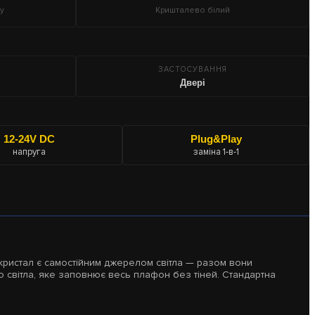
у
Кришталево білий
ЗАСТОСУВАННЯ
Двері
12-24V DC
Plug&Play
напруга
заміна 1-в-1
 кристал є самостійним джерелом світла — разом вони
о світла, яке заповнює весь плафон без тіней. Стандартна