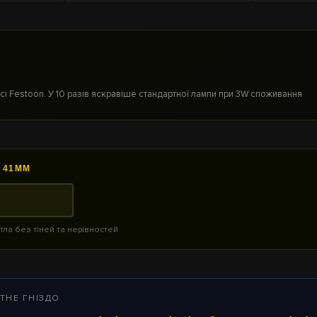
асі Festoon. У 10 разів яскравіше стандартної лампи при 3W споживання
А 41ММ
тла без тіней та нерівностей
ТНЕ ГНІЗДО