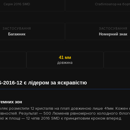
Серія 2016 SMD
Стабілізатор на борт
ЗАСТОСУВАННЯ
ЗАСТОСУВАННЯ
Багажник
Номерний знак
41 мм
довжина
-2016-12 є лідером за яскравістю
темних зон
воляє розмістити 12 кристалів на платі довжиною лише 41мм. Кожен
рівностей. Результат — 500 Люменів рівномірного холодного білог
тієї ж площі — 12 чіпів 2016 SMD є принциповим кроком вперед.