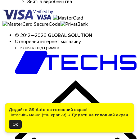
Зняті з виробництва
© 2012—2026
GLOBAL SOLUTION
Створення інтернет магазину
і технічна підтримка
Додайте GS Auto на головний екран!
Натисніть
меню
(три крапки) →
Додати на головний екран
.
Ок