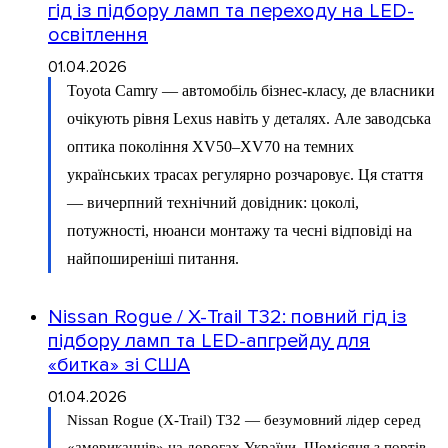
гід із підбору ламп та переходу на LED-
освітлення
01.04.2026
Toyota Camry — автомобіль бізнес-класу, де власники
очікують рівня Lexus навіть у деталях. Але заводська
оптика покоління XV50–XV70 на темних
українських трасах регулярно розчаровує. Ця стаття
— вичерпний технічний довідник: цоколі,
потужності, нюанси монтажу та чесні відповіді на
найпоширеніші питання.
Nissan Rogue / X-Trail T32: повний гід із
підбору ламп та LED-апгрейду для
«битка» зі США
01.04.2026
Nissan Rogue (X-Trail) T32 — безумовний лідер серед
«американців» на дорогах України. Щомісяця з портів