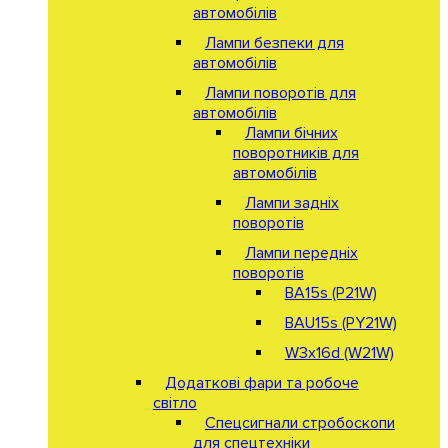
автомобілів
Лампи безпеки для
автомобілів
Лампи поворотів для
автомобілів
Лампи бічних
поворотників для
автомобілів
Лампи задніх
поворотів
Лампи передніх
поворотів
BA15s (P21W)
BAU15s (PY21W)
W3x16d (W21W)
Додаткові фари та робоче
світло
Спецсигнали стробоскопи
для спецтехніки