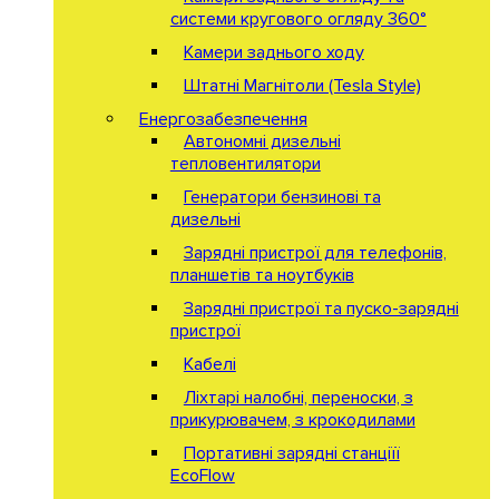
системи кругового огляду 360°
Камери заднього ходу
Штатні Магнітоли (Tesla Style)
Енергозабезпечення
Автономні дизельні
тепловентилятори
Генератори бензинові та
дизельні
Зарядні пристрої для телефонів,
планшетів та ноутбуків
Зарядні пристрої та пуско-зарядні
пристрої
Кабелі
Ліхтарі налобні, переноски, з
прикурювачем, з крокодилами
Портативні зарядні станціїї
EcoFlow