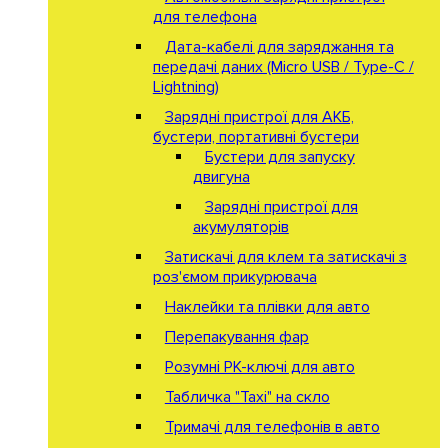
для телефона
Дата-кабелі для заряджання та
передачі даних (Micro USB / Type-C /
Lightning)
Зарядні пристрої для АКБ,
бустери, портативні бустери
Бустери для запуску
двигуна
Зарядні пристрої для
акумуляторів
Затискачі для клем та затискачі з
роз'ємом прикурювача
Наклейки та плівки для авто
Перепакування фар
Розумні РК-ключі для авто
Табличка "Taxi" на скло
Тримачі для телефонів в авто