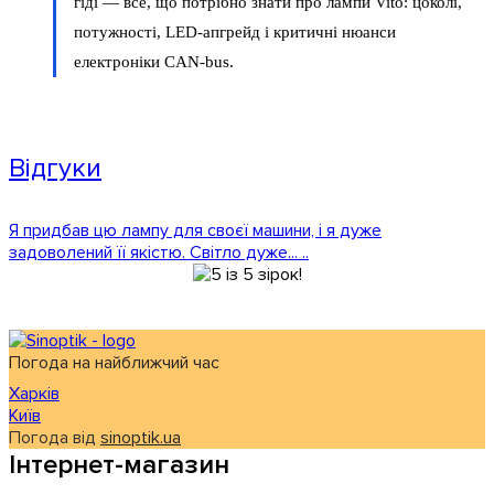
гіді — все, що потрібно знати про лампи Vito: цоколі,
потужності, LED-апгрейд і критичні нюанси
електроніки CAN-bus.
Відгуки
Я придбав цю лампу для своєї машини, і я дуже
задоволений її якістю. Світло дуже... ..
Погода на найближчий час
Харків
Київ
Погода від
sinoptik.ua
Інтернет-магазин