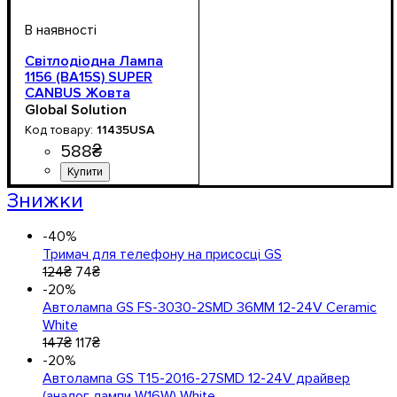
Світлодіодна Лампа
1156 (BA15S) SUPER
CANBUS Жовта
(Помаранчева) –
Global Solution
Пробиває Червоний
11435USA
Поворотник, Без
588
₴
Помилок!
Знижки
-40%
Тримач для телефону на присосці GS
124
₴
74
₴
-20%
Автолампа GS FS-3030-2SMD 36MM 12-24V Ceramic
White
147
₴
117
₴
-20%
Автолампа GS T15-2016-27SMD 12-24V драйвер
(аналог лампи W16W) White