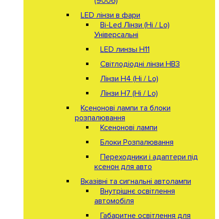
(9006)
LED лінзи в фари
Bi-Led Лінзи (Hi / Lo)
Універсальні
LED линзы H11
Світлодіодні лінзи HB3
Лінзи Н4 (Hi / Lo)
Лінзи Н7 (Hi / Lo)
Ксенонові лампи та блоки
розпалювання
Ксенонові лампи
Блоки Розпалювання
Переходники і адаптери під
ксенон для авто
Вказівні та сигнальні автолампи
Внутрішнє освітлення
автомобіля
Габаритне освітлення для