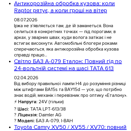
Антикорозійна обробка кузова: коли
Raptor рятує, а коли гроші на вітер
08.07.2026
Іржа не з'являється там, де їй заманеться. Вона
селиться в конкретних точках — під порогами, в
арках, у зварних швах, куди волога затікає і не
встигає висохнути. Автомобільні блогери роками
сперечаються, яка антикорозійна обробка кузова
справді працю...
Світло БАЗ А-079 Еталон: Повний гід по
24-вольтній системі на шасі TATA 613
02.04.2026
Від вибору правильної лампи H4 до розуміння різниці
між штифтами BA15s та BAY15d — усе, що потрібно
знає водій, механік і перевізник про оптику «Еталону».
⚡
Напруга:
24V (тільки)
?
Шасі:
TATA LPT-613/38
?
Ліцензія:
Daimler AG
?
Моделі:
БАЗ А-079, І-ВАН
Toyota Camry XV50 / XV55 / XV70: повний