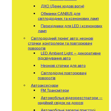
ДХО (Денні ходові вогні)
Обманки CANBUS для
світлодіодних та ксенонових ламп
Перехідники для LED і ксенонових
ламп
Світлодіодний тюнінг авто: неонові
стрічки, контролери та повторювачі
поворотів
LED Ambient Light – декоративне
підсвічування авто
Неонові стрічки для авто
Світлодіодні повторювачі
поворотів
Автоаксесуари
FM Трансмітери
Автомобільні відеореєстратори —
надійний свідок на дорозі
Автомобільні зарядні пристрої