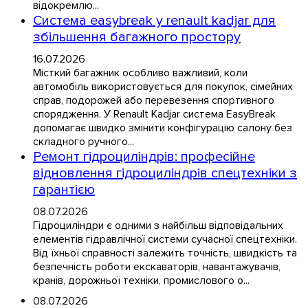
відокремлю...
Система easybreak у renault kadjar для
збільшення багажного простору
16.07.2026
Місткий багажник особливо важливий, коли
автомобіль використовується для покупок, сімейних
справ, подорожей або перевезення спортивного
спорядження. У Renault Kadjar система EasyBreak
допомагає швидко змінити конфігурацію салону без
складного ручного...
Ремонт гідроциліндрів: професійне
відновлення гідроциліндрів спецтехніки з
гарантією
08.07.2026
Гідроциліндри є одними з найбільш відповідальних
елементів гідравлічної системи сучасної спецтехніки.
Від їхньої справності залежить точність, швидкість та
безпечність роботи екскаваторів, навантажувачів,
кранів, дорожньої техніки, промислового о...
08.07.2026