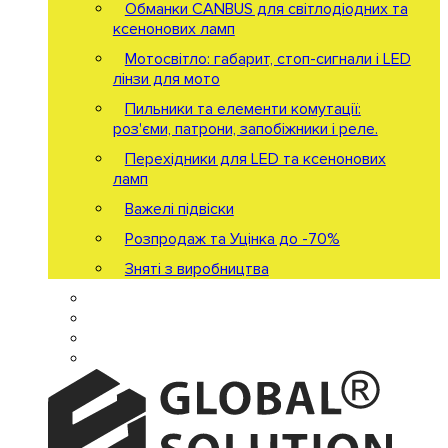
Обманки CANBUS для світлодіодних та
ксенонових ламп
Мотосвітло: габарит, стоп-сигнали і LED
лінзи для мото
Пильники та елементи комутації:
роз'єми, патрони, запобіжники і реле.
Перехідники для LED та ксенонових
ламп
Важелі підвіски
Розпродаж та Уцінка до -70%
Зняті з виробництва