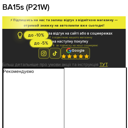
BA15s (P21W)
⚡ Підпишись на нас та залиш відгук з відміткою магазину —
отримай знижку на автолампи вже сьогодні!
за відгук на сайті або в соцмережах
до -10%
📌 з відміткою нашого магазину
на наступну покупку
до -5%
📱 за підписку на наші соцмережі
Google
Більш детальніше про умови акції та інструкція
ТУТ
.
Рекомендуємо