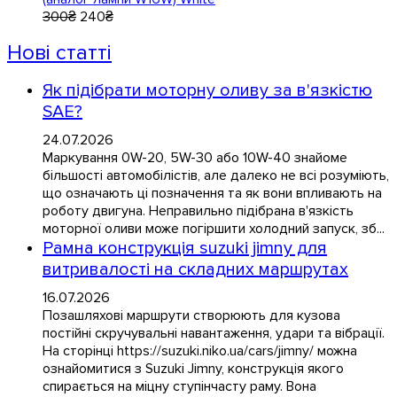
300
₴
240
₴
Нові статті
Як підібрати моторну оливу за в'язкістю
SAE?
24.07.2026
Маркування 0W-20, 5W-30 або 10W-40 знайоме
більшості автомобілістів, але далеко не всі розуміють,
що означають ці позначення та як вони впливають на
роботу двигуна. Неправильно підібрана в'язкість
моторної оливи може погіршити холодний запуск, зб...
Рамна конструкція suzuki jimny для
витривалості на складних маршрутах
16.07.2026
Позашляхові маршрути створюють для кузова
постійні скручувальні навантаження, удари та вібрації.
На сторінці https://suzuki.niko.ua/cars/jimny/ можна
ознайомитися з Suzuki Jimny, конструкція якого
спирається на міцну ступінчасту раму. Вона