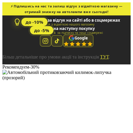
⚡ Підпишись на нас та залиш відгук з відміткою магазину —
отримай знижку на автолампи вже сьогодні!
за відгук на сайті або в соцмережах
до -10%
📌 з відміткою нашого магазину
на наступну покупку
до -5%
📱 за підписку на наші соцмережі
Google
Більш детальніше про умови акції та інструкція
ТУТ
.
Рекомендуем
-30%