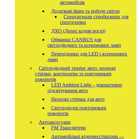
автомобілів
Додаткові фари та робоче світло
Спецсигнали стробоскопи для
спецтехніки
ДХО (Денні ходові вогні)
Обманки CANBUS для
світлодіодних та ксенонових ламп
Перехідники для LED і ксенонових
ламп
Світлодіодний тюнінг авто: неонові
стрічки, контролери та повторювачі
поворотів
LED Ambient Light – декоративне
підсвічування авто
Неонові стрічки для авто
Світлодіодні повторювачі
поворотів
Автоаксесуари
FM Трансмітери
Автомобільні відеореєстратори —