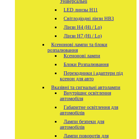
Універсальні
LED линзы H11
Світлодіодні лінзи HB3
Лінзи Н4 (Hi / Lo)
Лінзи Н7 (Hi / Lo)
Ксенонові лампи та блоки
розпалювання
Ксенонові лампи
Блоки Розпалювання
Переходники і адаптери під
ксенон для авто
Вказівні та сигнальні автолампи
Внутрішнє освітлення
автомобіля
Габаритне освітлення для
автомобілів
Лампи безпеки для
автомобілів
Лампи поворотів для