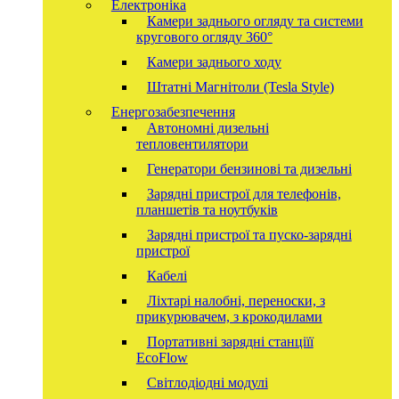
Електроніка
Камери заднього огляду та системи
кругового огляду 360°
Камери заднього ходу
Штатні Магнітоли (Tesla Style)
Енергозабезпечення
Автономні дизельні
тепловентилятори
Генератори бензинові та дизельні
Зарядні пристрої для телефонів,
планшетів та ноутбуків
Зарядні пристрої та пуско-зарядні
пристрої
Кабелі
Ліхтарі налобні, переноски, з
прикурювачем, з крокодилами
Портативні зарядні станціїї
EcoFlow
Світлодіодні модулі