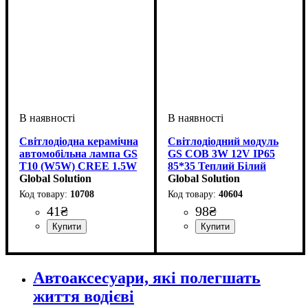
Світлодіодна керамічна
Світлодіодний модуль
автомобільна лампа GS
GS СОВ 3W 12V IP65
T10 (W5W) CREE 1.5W
85*35 Теплий Білий
12V White
Global Solution
Global Solution
10708
40604
41
₴
98
₴
Призначення лампи
Тип світлодіодного елементу
Напруга, V
Потужність, W
Кількість в упаковці
: 12V
: 1.5W
:
: 1 шт.
:
Тип світлодіодного елементу
Напруга, V
Потужність, W
: 12V
: 3W
Габаритні вогні
CREE
COB
Автоаксесуари, які полегшать
життя водієві