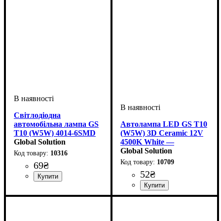
Світлодіодна
автомобільна лампа GS
Автолампа LED GS T10
T10 (W5W) 4014-6SMD
(W5W) 3D Ceramic 12V
12V CANBUS White
Global Solution
4500K White —
керамічна лампа для
Global Solution
10316
габаритів
10709
69
₴
52
₴
Призначення лампи
Колір:
Тип світлодіодного елементу
Кількість світлодіодів
Напруга, V
Кількість в упаковці
: Білий
: 12V
:
: 1 шт.
: 6
:
Габаритні вогні
SMD
SMD
Призначення лампи
Колір:
Напруга, V
Кількість в упаковці
: Білий
: 12V
:
: 1 шт.
Габаритні вогні