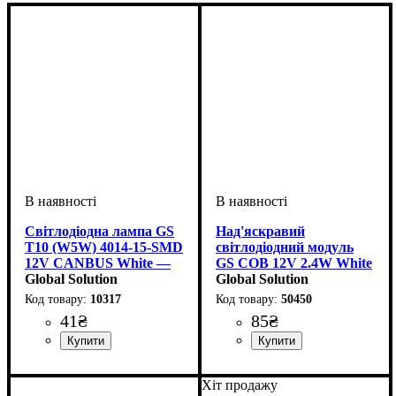
Світлодіодна лампа GS
Над'яскравий
T10 (W5W) 4014-15-SMD
світлодіодний модуль
12V CANBUS White —
GS COB 12V 2.4W White
Без помилок та
Global Solution
(98x20мм)
Global Solution
полярності
10317
50450
41
₴
85
₴
Призначення лампи
Колір:
Тип світлодіодного елементу
Кількість світлодіодів
Напруга, V
Кількість в упаковці
: Білий
: 12V
:
: 1 шт.
:
:
Тип світлодіодного елементу
Габаритні вогні
4014SMD
15SMD
COB
Хіт продажу