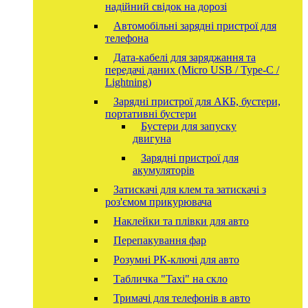
надійний свідок на дорозі
Автомобільні зарядні пристрої для
телефона
Дата-кабелі для заряджання та
передачі даних (Micro USB / Type-C /
Lightning)
Зарядні пристрої для АКБ, бустери,
портативні бустери
Бустери для запуску
двигуна
Зарядні пристрої для
акумуляторів
Затискачі для клем та затискачі з
роз'ємом прикурювача
Наклейки та плівки для авто
Перепакування фар
Розумні РК-ключі для авто
Табличка "Taxi" на скло
Тримачі для телефонів в авто