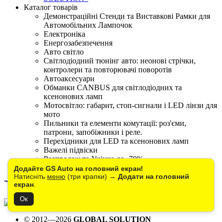
Каталог товарів
Демонстраційні Стенди та Виставкові Рамки для
Автомобільних Лампочок
Електроніка
Енергозабезпечення
Авто світло
Світлодіодний тюнінг авто: неонові стрічки,
контролери та повторювачі поворотів
Автоаксесуари
Обманки CANBUS для світлодіодних та
ксенонових ламп
Мотосвітло: габарит, стоп-сигнали і LED лінзи для
мото
Пильники та елементи комутації: роз'єми,
патрони, запобіжники і реле.
Перехідники для LED та ксенонових ламп
Важелі підвіски
Розпродаж та Уцінка до -70%
Зняті з виробництва
Додайте GS Auto на головний екран!
Натисніть
меню
(три крапки) →
Додати на головний
екран
.
Ок
© 2012—2026
GLOBAL SOLUTION