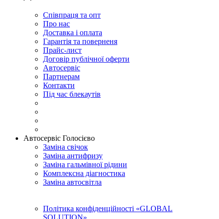
Співпраця та опт
Про нас
Доставка і оплата
Гарантія та поверненя
Прайс-лист
Договір публічної оферти
Автосервіс
Партнерам
Контакти
Під час блекаутів
Автосервіс Голосієво
Заміна свічок
Заміна антифризу
Заміна гальмівної рідини
Комплексна діагностика
Заміна автосвітла
Політика конфіденційності «GLOBAL
SOLUTION»