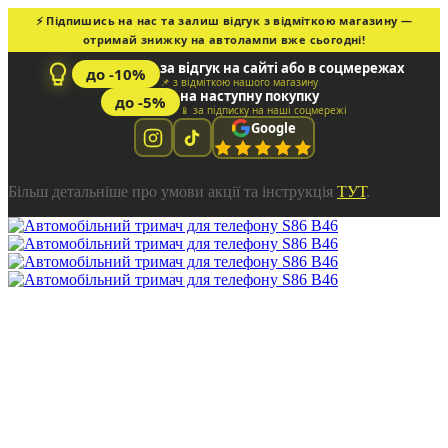
⚡ Підпишись на нас та залиш відгук з відміткою магазину —
отримай знижку на автолампи вже сьогодні!
за відгук на сайті або в соцмережах
до -10%
📌 з відміткою нашого магазину
на наступну покупку
до -5%
📱 за підписку на наші соцмережі
Google
Більш детальніше про умови акції та інструкція
ТУТ
.