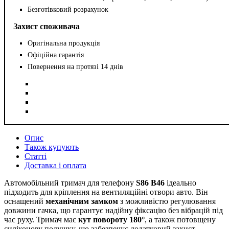
Безготівковий розрахунок
Захист споживача
Оригінальна продукція
Офіційна гарантія
Повернення на протязі 14 днів
Опис
Також купують
Статті
Доставка і оплата
Автомобільний тримач для телефону
S86 B46
ідеально
підходить для кріплення на вентиляційні отвори авто. Він
оснащений
механічним замком
з можливістю регулювання
довжини гачка, що гарантує надійну фіксацію без вібрацій під
час руху. Тримач має
кут повороту 180°
, а також потовщену
силіконову подушку, що забезпечує додатковий захист