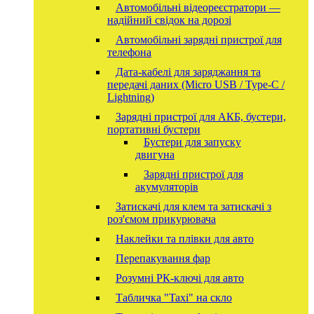
Автомобільні відеореєстратори —
надійний свідок на дорозі
Автомобільні зарядні пристрої для
телефона
Дата-кабелі для заряджання та
передачі даних (Micro USB / Type-C /
Lightning)
Зарядні пристрої для АКБ, бустери,
портативні бустери
Бустери для запуску
двигуна
Зарядні пристрої для
акумуляторів
Затискачі для клем та затискачі з
роз'ємом прикурювача
Наклейки та плівки для авто
Перепакування фар
Розумні РК-ключі для авто
Табличка "Taxi" на скло