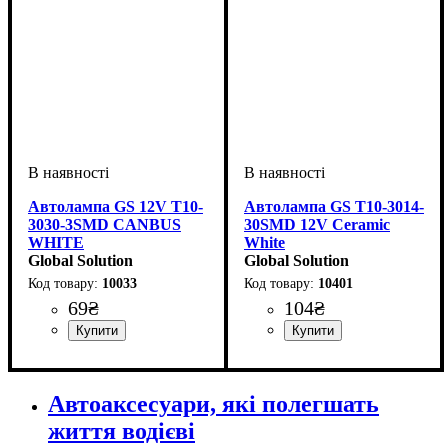
Автолампа GS 12V T10-
Автолампа GS T10-3014-
3030-3SMD CANBUS
30SMD 12V Ceramic
WHITE
White
Global Solution
Global Solution
10033
10401
69
₴
104
₴
Призначення лампи
Колір:
Тип світлодіодного елементу
Кількість світлодіодів
Напруга, V
Кількість в упаковці
: Білий
: 12V
:
: 1 шт.
: 3
:
Призначення лампи
Колір:
Тип світлодіодного елементу
Кількість світлодіодів
Напруга, V
Кількість в упаковці
: Білий
: 12V
:
: 1 шт.
:
Габаритні вогні
Samsung
SMD
Габаритні вогні
3014SMD
30SMD
Автоаксесуари, які полегшать
життя водієві