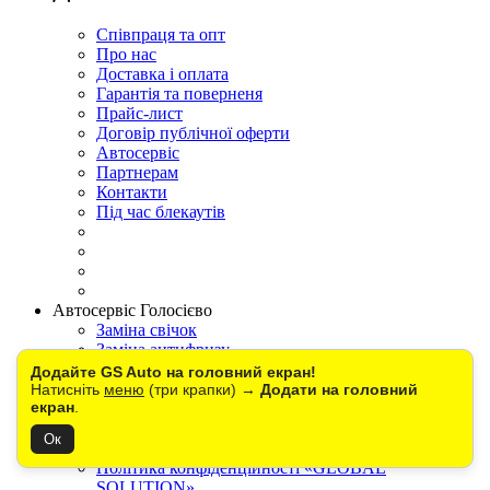
Співпраця та опт
Про нас
Доставка і оплата
Гарантія та поверненя
Прайс-лист
Договір публічної оферти
Автосервіс
Партнерам
Контакти
Під час блекаутів
Автосервіс Голосієво
Заміна свічок
Заміна антифризу
Заміна гальмівної рідини
Додайте GS Auto на головний екран!
Комплексна діагностика
Натисніть
меню
(три крапки) →
Додати на головний
екран
.
Заміна автосвітла
Ок
Політика конфіденційності «GLOBAL
SOLUTION»