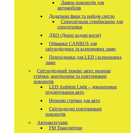
Лампи поворотів для
автомобілів
Додаткові фари та робоче світло
Спецсигнали стробоскопи для
спецтехніки
ДХО (Денні ходові вогні)
Обманки CANBUS для
світлодіодних та ксенонових ламп
Перехідники для LED і ксенонових
ламп
Світлодіодний тюнінг авто: неонові
стрічки, контролери та повторювачі
поворотів
LED Ambient Light – декоративне
підсвічування авто
Неонові стрічки для авто
Світлодіодні повторювачі
поворотів
Автоаксесуари
FM Трансмітери