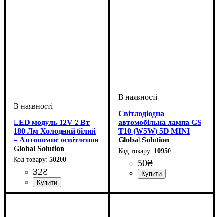
салону
Світлодіодна
LED модуль 12V 2 Вт
автомобільна лампа GS
180 Лм Холодний білий
T10 (W5W) 5D MINI
– Автономне освітлення
CRISTAL CERAMIC 10-
Global Solution
IP65
Global Solution
15V White
10950
50200
50
₴
32
₴
Призначення лампи
Колір:
Напруга, V
Кольорова Температура
Кількість в упаковці
: Білий
: 10-15V
:
: 1 шт.
:
Габаритні вогні
6000 K