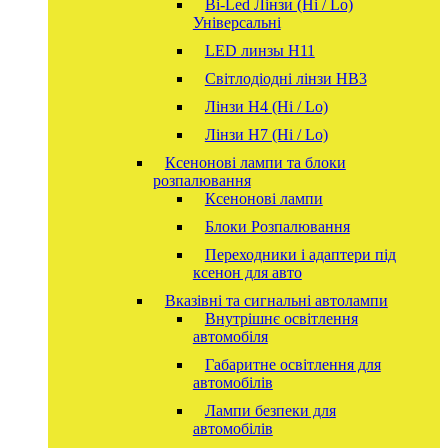
Bi-Led Лінзи (Hi / Lo)
Універсальні
LED линзы H11
Світлодіодні лінзи HB3
Лінзи Н4 (Hi / Lo)
Лінзи Н7 (Hi / Lo)
Ксенонові лампи та блоки
розпалювання
Ксенонові лампи
Блоки Розпалювання
Переходники і адаптери під
ксенон для авто
Вказівні та сигнальні автолампи
Внутрішнє освітлення
автомобіля
Габаритне освітлення для
автомобілів
Лампи безпеки для
автомобілів