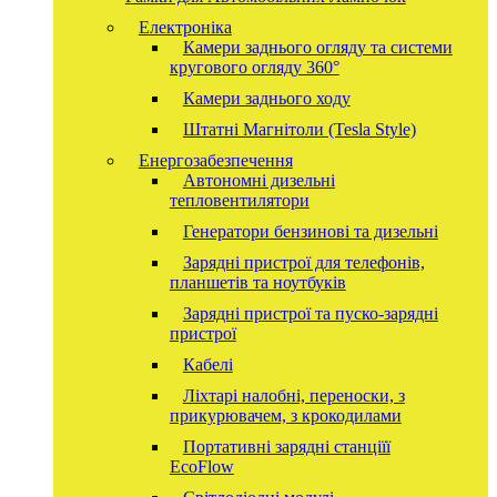
Електроніка
Камери заднього огляду та системи
кругового огляду 360°
Камери заднього ходу
Штатні Магнітоли (Tesla Style)
Енергозабезпечення
Автономні дизельні
тепловентилятори
Генератори бензинові та дизельні
Зарядні пристрої для телефонів,
планшетів та ноутбуків
Зарядні пристрої та пуско-зарядні
пристрої
Кабелі
Ліхтарі налобні, переноски, з
прикурювачем, з крокодилами
Портативні зарядні станціїї
EcoFlow