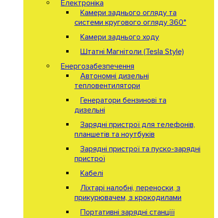
Електроніка
Камери заднього огляду та
системи кругового огляду 360°
Камери заднього ходу
Штатні Магнітоли (Tesla Style)
Енергозабезпечення
Автономні дизельні
тепловентилятори
Генератори бензинові та
дизельні
Зарядні пристрої для телефонів,
планшетів та ноутбуків
Зарядні пристрої та пуско-зарядні
пристрої
Кабелі
Ліхтарі налобні, переноски, з
прикурювачем, з крокодилами
Портативні зарядні станціїї