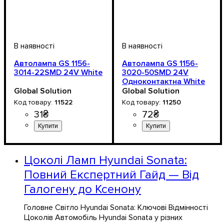
Автолампа GS 1156-
Автолампа GS 1156-
3014-22SMD 24V White
3020-50SMD 24V
Одноконтактна White
Global Solution
Global Solution
11522
11250
31
₴
72
₴
Призначення лампи
Колір:
Тип світлодіодного елементу
Кількість світлодіодів
Напруга, V
Кількість в упаковці
: Білий
: 24V
: 1 шт.
:
:
:
Призначення лампи
Колір:
Тип світлодіодного елемен
Кількість світлодіодів
Напруга, V
Кількість в упаковці
: Білий
: 24V
: 1 шт.
:
:
Стоп-сигнали
3014SMD
22SMD
Стоп-сигнали
3020SMD
50SMD
Цоколі Ламп Hyundai Sonata:
Повний Експертний Гайд — Від
Галогену до Ксенону
Головне Світло Hyundai Sonata: Ключові Відмінності
Цоколів Автомобіль Hyundai Sonata у різних