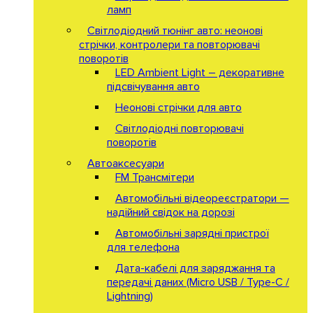
ламп
Світлодіодний тюнінг авто: неонові
стрічки, контролери та повторювачі
поворотів
LED Ambient Light – декоративне
підсвічування авто
Неонові стрічки для авто
Світлодіодні повторювачі
поворотів
Автоаксесуари
FM Трансмітери
Автомобільні відеореєстратори —
надійний свідок на дорозі
Автомобільні зарядні пристрої
для телефона
Дата-кабелі для заряджання та
передачі даних (Micro USB / Type-C /
Lightning)