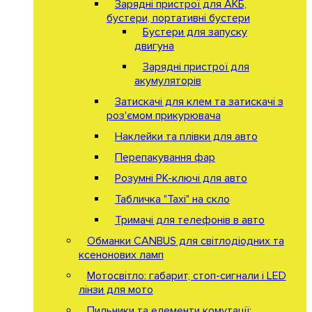
Зарядні пристрої для АКБ,
бустери, портативні бустери
Бустери для запуску
двигуна
Зарядні пристрої для
акумуляторів
Затискачі для клем та затискачі з
роз'ємом прикурювача
Наклейки та плівки для авто
Перепакування фар
Розумні РК-ключі для авто
Табличка "Taxi" на скло
Тримачі для телефонів в авто
Обманки CANBUS для світлодіодних та
ксенонових ламп
Мотосвітло: габарит, стоп-сигнали і LED
лінзи для мото
Пильники та елементи комутації: