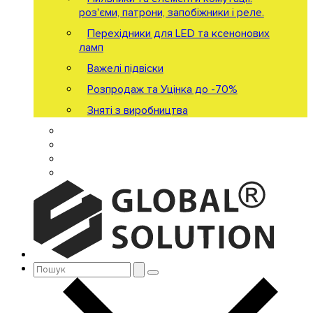
роз'єми, патрони, запобіжники і реле.
Перехідники для LED та ксенонових
ламп
Важелі підвіски
Розпродаж та Уцінка до -70%
Зняті з виробництва