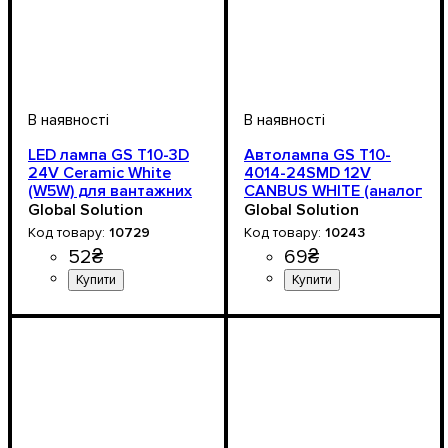
LED лампа GS T10-3D
Автолампа GS T10-
24V Ceramic White
4014-24SMD 12V
(W5W) для вантажних
CANBUS WHITE (аналог
авто
лампи W5W)
Global Solution
Global Solution
10729
10243
52
₴
69
₴
Призначення лампи
Колір:
Напруга, V
Кількість в упаковці
: Білий
: 24V
: 1 шт.
:
Призначення лампи
Колір:
Тип світлодіодного елемен
Кількість світлодіодів
Напруга, V
Кількість в упаковці
: Білий
: 12V
: 1 шт.
:
: 24
Габаритні вогні
Габаритні вогні
4014SMD
SMD