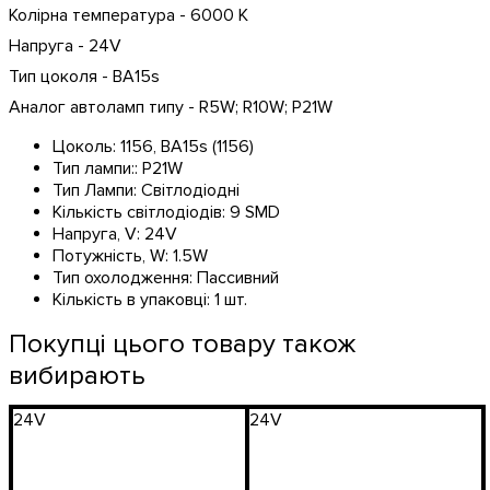
Колірна температура - 6000 K
Напруга - 24V
Тип цоколя - BA15s
Аналог автоламп типу - R5W; R10W; P21W
Цоколь:
1156, BA15s (1156)
Тип лампи::
P21W
Тип Лампи:
Світлодіодні
Кількість світлодіодів:
9 SMD
Напруга, V:
24V
Потужність, W:
1.5W
Тип охолодження:
Пассивний
Кількість в упаковці:
1 шт.
Покупці цього товару також
вибирають
24V
24V