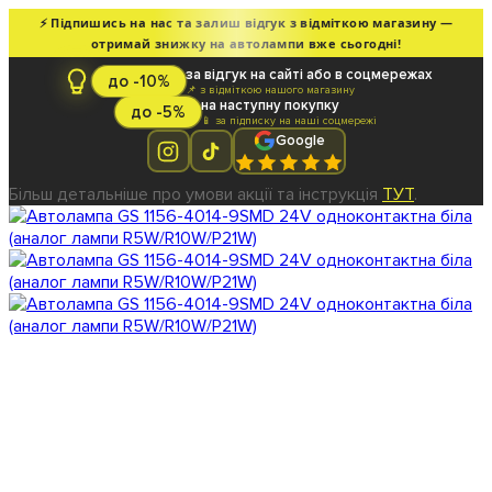
⚡ Підпишись на нас та залиш відгук з відміткою магазину —
отримай знижку на автолампи вже сьогодні!
за відгук на сайті або в соцмережах
до -10%
📌 з відміткою нашого магазину
на наступну покупку
до -5%
📱 за підписку на наші соцмережі
Google
Більш детальніше про умови акції та інструкція
ТУТ
.