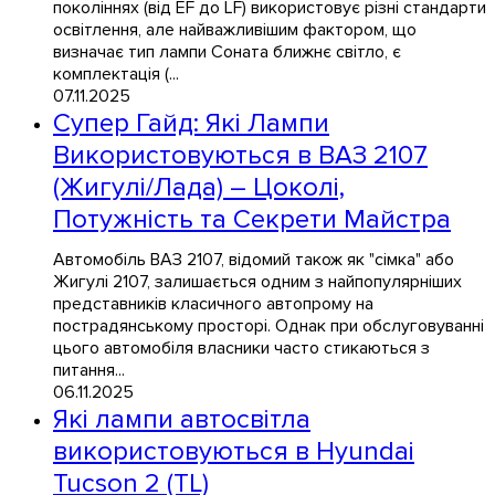
поколіннях (від EF до LF) використовує різні стандарти
освітлення, але найважливішим фактором, що
визначає тип лампи Соната ближнє світло, є
комплектація (...
07.11.2025
Супер Гайд: Які Лампи
Використовуються в ВАЗ 2107
(Жигулі/Лада) – Цоколі,
Потужність та Секрети Майстра
Автомобіль ВАЗ 2107, відомий також як "сімка" або
Жигулі 2107, залишається одним з найпопулярніших
представників класичного автопрому на
пострадянському просторі. Однак при обслуговуванні
цього автомобіля власники часто стикаються з
питання...
06.11.2025
Які лампи автосвітла
використовуються в Hyundai
Tucson 2 (TL)