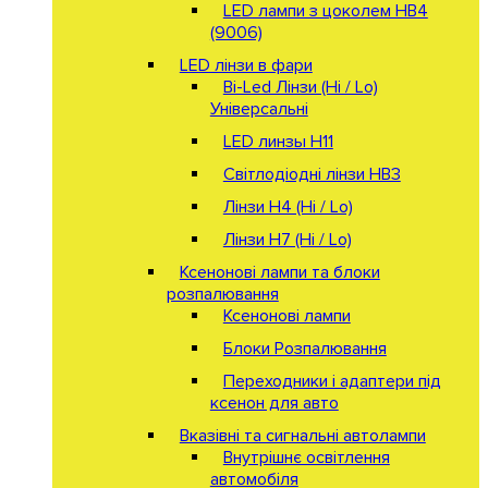
LED лампи з цоколем HB4
(9006)
LED лінзи в фари
Bi-Led Лінзи (Hi / Lo)
Універсальні
LED линзы H11
Світлодіодні лінзи HB3
Лінзи Н4 (Hi / Lo)
Лінзи Н7 (Hi / Lo)
Ксенонові лампи та блоки
розпалювання
Ксенонові лампи
Блоки Розпалювання
Переходники і адаптери під
ксенон для авто
Вказівні та сигнальні автолампи
Внутрішнє освітлення
автомобіля