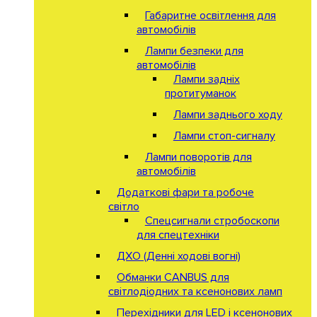
Габаритне освітлення для
автомобілів
Лампи безпеки для
автомобілів
Лампи задніх
протитуманок
Лампи заднього ходу
Лампи стоп-сигналу
Лампи поворотів для
автомобілів
Додаткові фари та робоче
світло
Спецсигнали стробоскопи
для спецтехніки
ДХО (Денні ходові вогні)
Обманки CANBUS для
світлодіодних та ксенонових ламп
Перехідники для LED і ксенонових