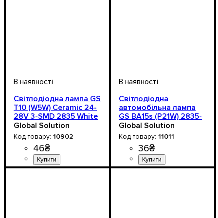
Світлодіодна лампа GS
Світлодіодна
T10 (W5W) Ceramic 24-
автомобільна лампа
28V 3-SMD 2835 White
GS BA15s (P21W) 2835-
для вантажівок
3SMD 24V White
Global Solution
Global Solution
10902
11011
46
₴
36
₴
Призначення лампи
Колір:
Напруга, V
Кількість в упаковці
: Білий
: 24-28V
: 1 шт.
:
Призначення лампи
Тип світлодіодного елемен
Напруга, V
Потужність, W
Кількість в упаковці
: 24V
: 1.5W
: 1 шт.
:
Габаритні вогні,
Стоп-сигнали
COB
Освітлення салону, Кнопки
та інші елементи