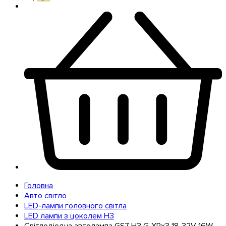
Головна
Авто світло
LED-лампи головного світла
LED лампи з цоколем H3
Світлодіодна автолампа GS7 H3 G-XPx3 18-32V 16W