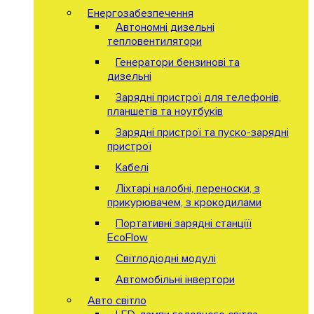
Енергозабезпечення
Автономні дизельні
тепловентилятори
Генератори бензинові та
дизельні
Зарядні пристрої для телефонів,
планшетів та ноутбуків
Зарядні пристрої та пуско-зарядні
пристрої
Кабелі
Ліхтарі налобні, переноски, з
прикурювачем, з крокодилами
Портативні зарядні станціїї
EcoFlow
Світлодіодні модулі
Автомобільні інвертори
Авто світло