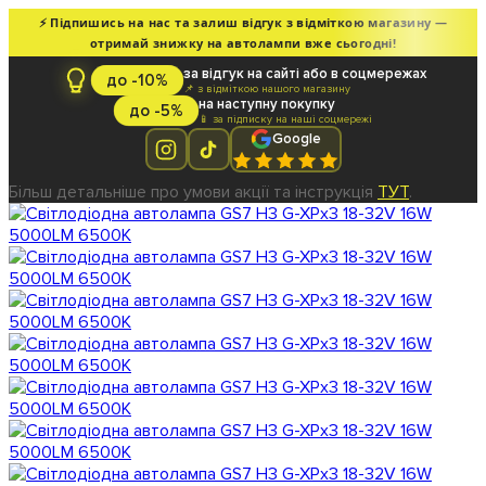
⚡ Підпишись на нас та залиш відгук з відміткою магазину —
отримай знижку на автолампи вже сьогодні!
за відгук на сайті або в соцмережах
до -10%
📌 з відміткою нашого магазину
на наступну покупку
до -5%
📱 за підписку на наші соцмережі
Google
Більш детальніше про умови акції та інструкція
ТУТ
.