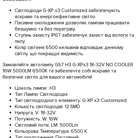
Світлодіоди G-XP x3 Customized забезпечують
яскраве та енергоефективне світло.
Пасивне охолодження дозволяє лампам працювати
безшумно та без перегріву.
Ступінь захисту IP67 забезпечує захист від вологи та
пилу.
Колір світіння 6500 кельвінів відповідає денному
світлу, що покращує видимість.
Замовляйте автолампу GS7 H3 G-XPx3 18-32V NO COOLER
16W 5000LM 6500K та забезпечте собі яскраве та
безпечне світло для вашого автомобіля!
Цоколь лампи:
H3
Тип Лампи:
Світлодіодні
Тип світлодіодного елементу:
G-XP x3 Customized
Кількість світлодіодів:
12 SMD
Напруга, V:
18-32V
Потужність, W:
16W
Світловий потік, LM:
5000Lm
Кольорова Температура:
6500 K
Тип охолодження:
Пассивний