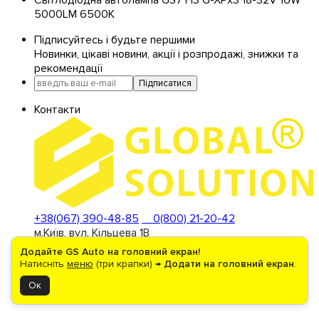
5000LM 6500K
Підписуйтесь і будьте першими
Новинки, цікаві новини, акції і розпродажі, знижки та
рекомендації
Підписатися
Контакти
+38(067) 390-48-85
0(800) 21-20-42
м.Київ, вул. Кільцева 1В
(Стоянка ТЦ "METRO")
Додайте GS Auto на головний екран!
Натисніть
меню
(три крапки) →
Додати на головний екран
.
Ок