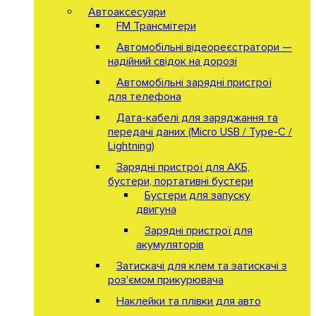
Автоаксесуари
FM Трансмітери
Автомобільні відеореєстратори —
надійний свідок на дорозі
Автомобільні зарядні пристрої
для телефона
Дата-кабелі для заряджання та
передачі даних (Micro USB / Type-C /
Lightning)
Зарядні пристрої для АКБ,
бустери, портативні бустери
Бустери для запуску
двигуна
Зарядні пристрої для
акумуляторів
Затискачі для клем та затискачі з
роз'ємом прикурювача
Наклейки та плівки для авто