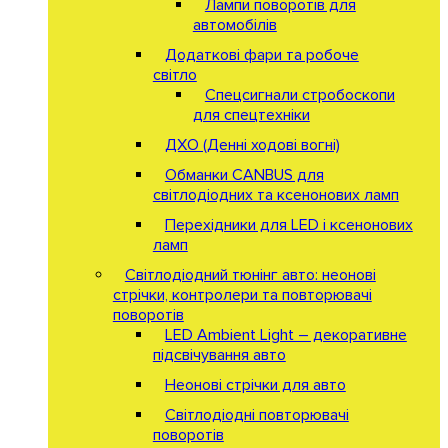
Лампи поворотів для
автомобілів
Додаткові фари та робоче
світло
Спецсигнали стробоскопи
для спецтехніки
ДХО (Денні ходові вогні)
Обманки CANBUS для
світлодіодних та ксенонових ламп
Перехідники для LED і ксенонових
ламп
Світлодіодний тюнінг авто: неонові
стрічки, контролери та повторювачі
поворотів
LED Ambient Light – декоративне
підсвічування авто
Неонові стрічки для авто
Світлодіодні повторювачі
поворотів