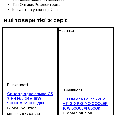
Тип Оптики:
Рефлекторна
Кількість в упаковці:
2 шт.
Інші товари тієї ж серії:
Новинка
Світлодіодна лампа GS
7 H4 H/L 24V 16W
LED лампа GS7 9-20V
5000LM 6500K для
H11 G-XPx3 NO COOLER
автомобільних фар
Global Solution
16W 5000LM 6500K
Global Solution
97704(24)