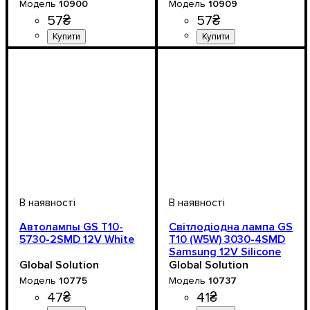
10900
10909
57
₴
57
₴
Призначення лампи
Колір:
Тип світлодіодного елементу
Кількість світлодіодів
Напруга, V
Кількість в упаковці
: Білий
: 10-15V
: 1 шт.
:
: 3
:
Призначення лампи
Колір:
Напруга, V
Кількість в упаковці
: Білий
: 10-15V
: 1 шт.
:
Габаритні вогні
SMD
SMD
Габаритні вогні
Автолампы GS T10-
Світлодіодна лампа GS
5730-2SMD 12V White
T10 (W5W) 3030-4SMD
Samsung 12V Silicone
White — Габаритні
Global Solution
Global Solution
вогні преміум якості
10775
10737
47
₴
41
₴