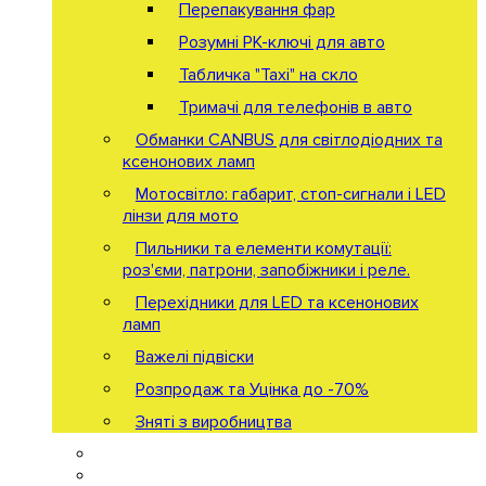
Перепакування фар
Розумні РК-ключі для авто
Табличка "Taxi" на скло
Тримачі для телефонів в авто
Обманки CANBUS для світлодіодних та
ксенонових ламп
Мотосвітло: габарит, стоп-сигнали і LED
лінзи для мото
Пильники та елементи комутації:
роз'єми, патрони, запобіжники і реле.
Перехідники для LED та ксенонових
ламп
Важелі підвіски
Розпродаж та Уцінка до -70%
Зняті з виробництва