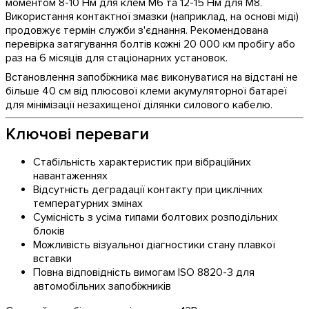
моментом 8-10 Нм для клем М6 та 12-15 Нм для М8.
Використання контактної змазки (наприклад, на основі міді)
продовжує термін служби з'єднання. Рекомендована
перевірка затягування болтів кожні 20 000 км пробігу або
раз на 6 місяців для стаціонарних установок.
Встановлення запобіжника має виконуватися на відстані не
більше 40 см від плюсової клеми акумуляторної батареї
для мінімізації незахищеної ділянки силового кабелю.
Ключові переваги
Стабільність характеристик при вібраційних
навантаженнях
Відсутність деградації контакту при циклічних
температурних змінах
Сумісність з усіма типами болтових розподільних
блоків
Можливість візуальної діагностики стану плавкої
вставки
Повна відповідність вимогам ISO 8820-3 для
автомобільних запобіжників