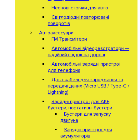
Неонові стрічки для авто
Світлодіодні повторювачі
поворотів
Автоаксесуари
FM Трансмітери
Автомобільні відеореєстратори —
надійний свідок на дорозі
Автомобільні зарядні пристрої
для телефона
Дата-кабелі для заряджання та
передачі даних (Micro USB / Type-C /
Lightning)
Зарядні пристрої для АКБ,
бустери, портативні бустери
Бустери для запуску
двигуна
Зарядні пристрої для
акумуляторів