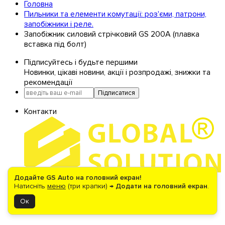
Головна
Пильники та елементи комутації: роз'єми, патрони,
запобіжники і реле.
Запобіжник силовий стрічковий GS 200А (плавка
вставка під болт)
Підписуйтесь і будьте першими
Новинки, цікаві новини, акції і розпродажі, знижки та
рекомендації
Підписатися
Контакти
Додайте GS Auto на головний екран!
Натисніть
меню
(три крапки) →
Додати на головний екран
.
+38(067) 390-48-85
0(800) 21-20-42
м.Київ, вул. Кільцева 1В
Ок
(Стоянка ТЦ "METRO")