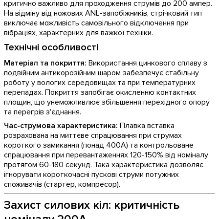
критично важливо для проходження струмів до 200 ампер.
На відміну від ножових ANL-запобіжників, стрічковий тип
виключає можливість самовільного відключення при
вібраціях, характерних для важкої техніки.
Технічні особливості
Матеріал та покриття:
Використання цинкового сплаву з
подвійним антикорозійним шаром забезпечує стабільну
роботу у вологих середовищах та при температурних
перепадах. Покриття запобігає окисленню контактних
площин, що унеможливлює збільшення перехідного опору
та перегрів з'єднання.
Час-струмова характеристика:
Плавка вставка
розрахована на миттєве спрацювання при струмах
короткого замикання (понад 400А) та контрольоване
спрацювання при перевантаженнях 120-150% від номіналу
протягом 60-180 секунд. Така характеристика дозволяє
ігнорувати короткочасні пускові струми потужних
споживачів (стартер, компресор).
Захист силових кіл: критичність