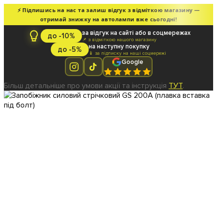
⚡ Підпишись на нас та залиш відгук з відміткою магазину —
отримай знижку на автолампи вже сьогодні!
за відгук на сайті або в соцмережах
до -10%
📌 з відміткою нашого магазину
на наступну покупку
до -5%
📱 за підписку на наші соцмережі
Google
Більш детальніше про умови акції та інструкція
ТУТ
.