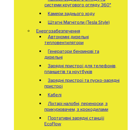
системи кругового огляду 360°
Камери заднього ходу
Штатні Магнітоли (Tesla Style)
Енергозабезпечення
Автономні дизельні
тепловентилятори
Генератори бензинові та
дизельні
Зарядні пристрої для телефонів,
планшетів та ноутбуків
Зарядні пристрої та пуско-зарядні
пристрої
Кабелі
Ліхтарі налобні, переноски, з
прикурювачем, з крокодилами
Портативні зарядні станціїї
EcoFlow