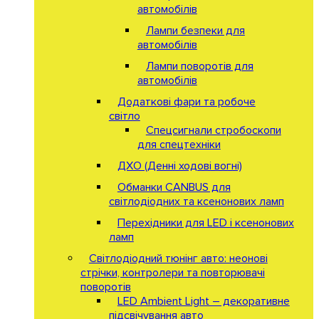
автомобілів
Лампи безпеки для
автомобілів
Лампи поворотів для
автомобілів
Додаткові фари та робоче
світло
Спецсигнали стробоскопи
для спецтехніки
ДХО (Денні ходові вогні)
Обманки CANBUS для
світлодіодних та ксенонових ламп
Перехідники для LED і ксенонових
ламп
Світлодіодний тюнінг авто: неонові
стрічки, контролери та повторювачі
поворотів
LED Ambient Light – декоративне
підсвічування авто