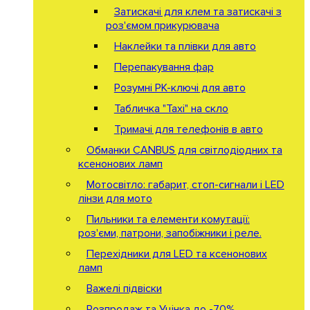
Затискачі для клем та затискачі з
роз'ємом прикурювача
Наклейки та плівки для авто
Перепакування фар
Розумні РК-ключі для авто
Табличка "Taxi" на скло
Тримачі для телефонів в авто
Обманки CANBUS для світлодіодних та
ксенонових ламп
Мотосвітло: габарит, стоп-сигнали і LED
лінзи для мото
Пильники та елементи комутації:
роз'єми, патрони, запобіжники і реле.
Перехідники для LED та ксенонових
ламп
Важелі підвіски
Розпродаж та Уцінка до -70%