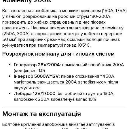
номіналу 200А
Встановлення запобіжника з меншим номіналом (150А, 175А)
у ланцюг, розрахований на робочий струм 180-200А,
призводить до хибних спрацювань під час піковах
навантажень. Навпаки, використання завищеного номіналу
(250А, 300А) створює ризик перегріву кабелю перерізом
50 мм² при аварійних режимах, оскільки ізоляція починає
руйнуватися при температурі понад 105°C.
Розрахунок номіналу для типових систем
Генератор 28V/200A:
номінальний запобіжник 200А
(коефіцієнт 1.0)
Інвертор 5000W/12V:
пікове споживання ~450А,
магістраль захищається 200А запобіжником після
акумулятора
Лебідка 12V/17000 lbs:
робочий струм до 180А,
запобіжник 200А забезпечує запас 10%
Монтаж та експлуатація
Болтове кріплення запобіжника вимагає затягування з