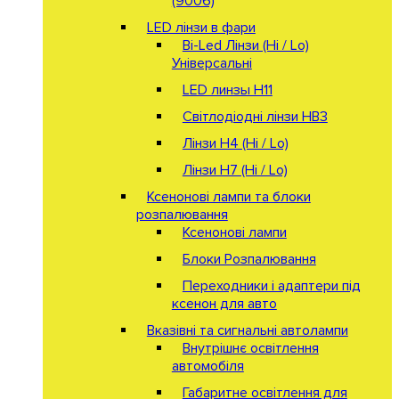
(9006)
LED лінзи в фари
Bi-Led Лінзи (Hi / Lo)
Універсальні
LED линзы H11
Світлодіодні лінзи HB3
Лінзи Н4 (Hi / Lo)
Лінзи Н7 (Hi / Lo)
Ксенонові лампи та блоки
розпалювання
Ксенонові лампи
Блоки Розпалювання
Переходники і адаптери під
ксенон для авто
Вказівні та сигнальні автолампи
Внутрішнє освітлення
автомобіля
Габаритне освітлення для