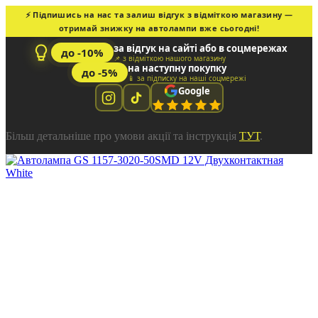
⚡ Підпишись на нас та залиш відгук з відміткою магазину —
отримай знижку на автолампи вже сьогодні!
за відгук на сайті або в соцмережах
до -10%
📌 з відміткою нашого магазину
на наступну покупку
до -5%
📱 за підписку на наші соцмережі
Google
Більш детальніше про умови акції та інструкція
ТУТ
.