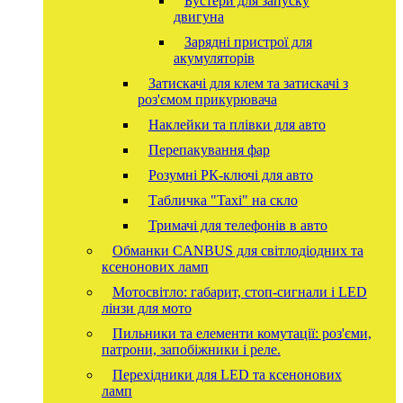
Бустери для запуску
двигуна
Зарядні пристрої для
акумуляторів
Затискачі для клем та затискачі з
роз'ємом прикурювача
Наклейки та плівки для авто
Перепакування фар
Розумні РК-ключі для авто
Табличка "Taxi" на скло
Тримачі для телефонів в авто
Обманки CANBUS для світлодіодних та
ксенонових ламп
Мотосвітло: габарит, стоп-сигнали і LED
лінзи для мото
Пильники та елементи комутації: роз'єми,
патрони, запобіжники і реле.
Перехідники для LED та ксенонових
ламп