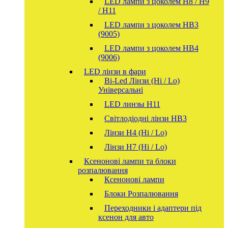
LED лампи з цоколем H8 / H9
/ H11
LED лампи з цоколем HB3
(9005)
LED лампи з цоколем HB4
(9006)
LED лінзи в фари
Bi-Led Лінзи (Hi / Lo)
Універсальні
LED линзы H11
Світлодіодні лінзи HB3
Лінзи Н4 (Hi / Lo)
Лінзи Н7 (Hi / Lo)
Ксенонові лампи та блоки
розпалювання
Ксенонові лампи
Блоки Розпалювання
Переходники і адаптери під
ксенон для авто