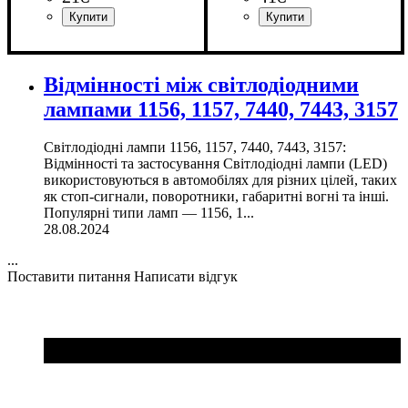
Призначення лампи
Колір:
Тип світлодіодного елементу
Кількість світлодіодів
Напруга, V
Кількість в упаковці
: Білий
: 12V
:
: 1 шт.
: 2
:
Призначення лампи
Колір:
Тип світлодіодного елементу
Кількість світлодіодів
Напруга, V
Кількість в упаковці
: Білий
: 12V
:
: 1 шт.
: 4
Габаритні вогні
5630SMD
SMD
Габаритні вогні
Samsung
SMD
Відмінності між світлодіодними
лампами 1156, 1157, 7440, 7443, 3157
Світлодіодні лампи 1156, 1157, 7440, 7443, 3157:
Відмінності та застосування Світлодіодні лампи (LED)
використовуються в автомобілях для різних цілей, таких
як стоп-сигнали, поворотники, габаритні вогні та інші.
Популярні типи ламп — 1156, 1...
28.08.2024
...
Поставити питання
Написати відгук