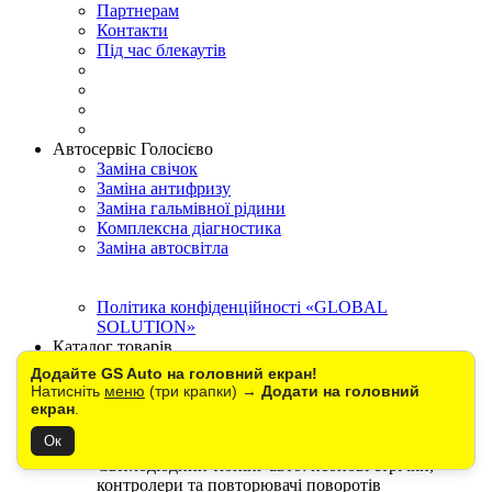
Партнерам
Контакти
Під час блекаутів
Автосервіс Голосієво
Заміна свічок
Заміна антифризу
Заміна гальмівної рідини
Комплексна діагностика
Заміна автосвітла
Політика конфіденційності «GLOBAL
SOLUTION»
Каталог товарів
Демонстраційні Стенди та Виставкові Рамки для
Додайте GS Auto на головний екран!
Автомобільних Лампочок
Натисніть
меню
(три крапки) →
Додати на головний
Електроніка
екран
.
Енергозабезпечення
Ок
Авто світло
Світлодіодний тюнінг авто: неонові стрічки,
контролери та повторювачі поворотів