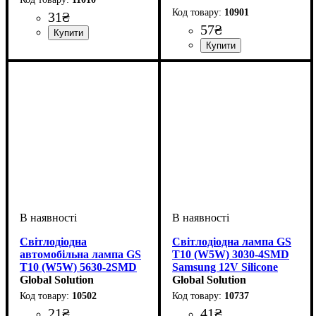
10901
31
₴
57
₴
Призначення лампи
Тип світлодіодного елементу
Напруга, V
Потужність, W
Кількість в упаковці
: 12V
: 1.5W
: Стоп-
: 1 шт.
:
сигнали
COB
Призначення лампи
Колір:
Напруга, V
Кількість в упаковці
: Білий
: 10-15V
:
: 1 шт.
Габаритні вогні
Світлодіодна
Світлодіодна лампа GS
автомобільна лампа GS
T10 (W5W) 3030-4SMD
T10 (W5W) 5630-2SMD
Samsung 12V Silicone
12V White
Global Solution
White — Габаритні вогні
Global Solution
преміум якості
10502
10737
21
₴
41
₴