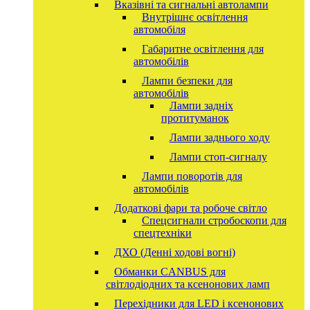
Вказівні та сигнальні автолампи
Внутрішнє освітлення
автомобіля
Габаритне освітлення для
автомобілів
Лампи безпеки для
автомобілів
Лампи задніх
протитуманок
Лампи заднього ходу
Лампи стоп-сигналу
Лампи поворотів для
автомобілів
Додаткові фари та робоче світло
Спецсигнали стробоскопи для
спецтехніки
ДХО (Денні ходові вогні)
Обманки CANBUS для
світлодіодних та ксенонових ламп
Перехідники для LED і ксенонових