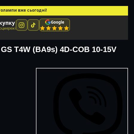
толампи вже сьогодні!
Google
окупку
соцмережі
 GS T4W (BA9s) 4D-COB 10-15V