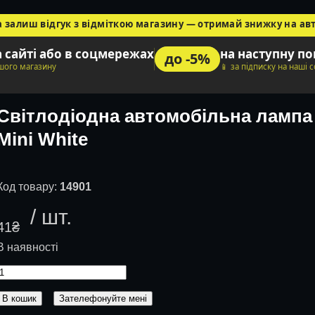
а залиш відгук з відміткою магазину — отримай знижку на ав
а сайті або в соцмережах
на наступну п
до -5%
ашого магазину
📱 за підписку на наші 
Світлодіодна автомобільна лампа
Mini White
14901
41
₴
В кошик
Зателефонуйте мені