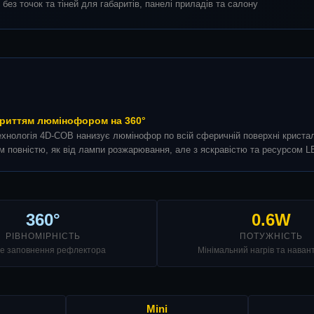
без точок та тіней для габаритів, панелі приладів та салону
криттям люмінофором на 360°
ехнологія 4D-COB нанизує люмінофор по всій сферичній поверхні кристала
 повністю, як від лампи розжарювання, але з яскравістю та ресурсом L
360°
0.6W
РІВНОМІРНІСТЬ
ПОТУЖНІСТЬ
е заповнення рефлектора
Мінімальний нагрів та нава
Mini