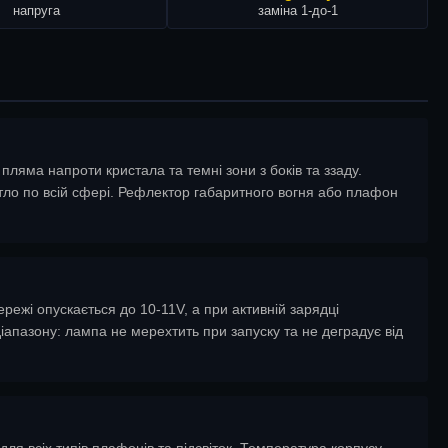
напруга
заміна 1-до-1
яма напроти кристала та темні зони з боків та ззаду.
тло по всій сфері. Рефлектор габаритного вогня або плафон
режі опускається до 10-11V, а при активній зарядці
апазону: лампа не мерехтить при запуску та не деградує від
я всіх типів плафонів та підсвіток. Температура корпусу