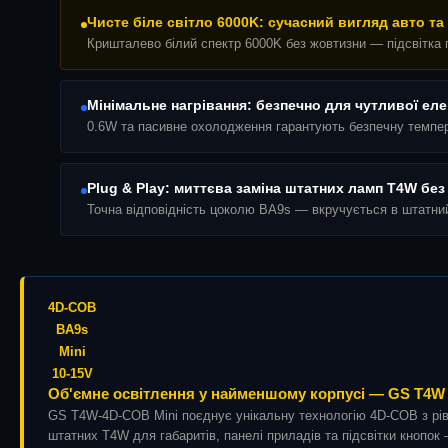
Чисте біле світло 6000K: сучасний вигляд авто т
Кришталево білий спектр 6000K без жовтизни — підсвітка г
Мінімальне нагрівання: безпечно для чутливої еле
0.6W та пасивне охолодження гарантують безпечну темпера
Plug & Play: миттєва заміна штатних ламп T4W б
Точна відповідність цоколю BA9s — вкручується в штатний 
4D-COB
BA9s
Mini
10-15V
Об'ємне освітлення у найменшому корпусі — GS T4W 4
GS T4W-4D-COB Mini поєднує унікальну технологію 4D-COB з рівн
штатних T4W для габаритів, панелі приладів та підсвітки кнопок