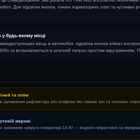
боті. Для підсвітки кнопок, тонких індикаторних плат та чутливих р
 у будь-якому місці
жкодоступніших місць в автомобілі: підсвітка кнопок клімат-контрол
 BA9s та встановлюється в штатний патрон простим вкручуванням. П
тіней та плям
е заповнення рефлектора або плафона без темних зон та точкових спала
ортовій мережі
их значеннях напруги генератора 14.4V — жодного мерехтіння та передча