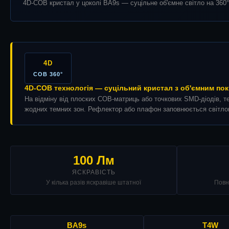
4D-COB кристал у цоколі BA9s — суцільне об'ємне світло на 360° 
4D
COB 360°
4D-COB технологія — суцільний кристал з об'ємним по
На відміну від плоских COB-матриць або точкових SMD-діодів, т
жодних темних зон. Рефлектор або плафон заповнюється світлом
100 Лм
ЯСКРАВІСТЬ
У кілька разів яскравіше штатної
Повн
BA9s
T4W