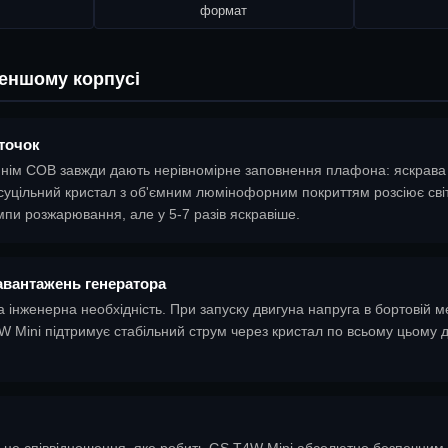
формат
меншому корпусі
 точок
ім COB завжди дають нерівномірне заповнення плафона: яскрава пл
: суцільний кристал з об'ємним люмінофорним покриттям розсіює сві
мпи розжарювання, але у 5-7 разів яскравіше.
навантажень генератора
інженерна необхідність. При запуску двигуна напруга в бортовій ме
Mini підтримує стабільний струм через кристал по всьому цьому ді
е співвідношення, яке робить GS T4W Mini абсолютно безпечним дл