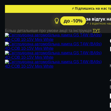
⚡ Підпишись на нас т
за відгук н
до -10%
📌 з відміткою н
Більш детальніше про умови акції та інструкція
ТУТ
.