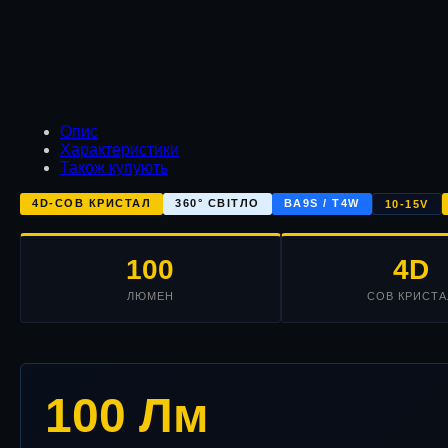
Опис
Характеристики
Також купують
4D-COB КРИСТАЛ
360° СВІТЛО
BA9S / T4W
10-15V
100
4D
ЛЮМЕН
COB КРИСТА
100 Лм