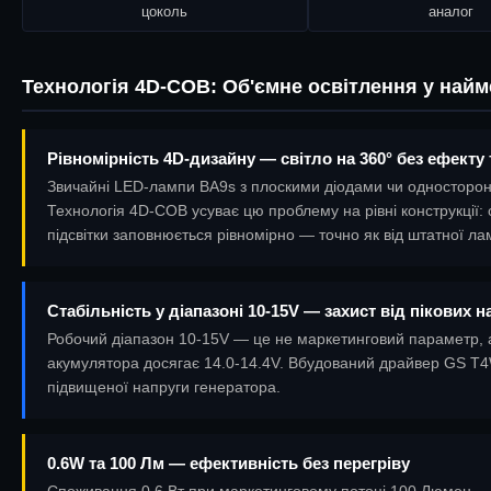
цоколь
аналог
Технологія 4D-COB: Об'ємне освітлення у най
Рівномірність 4D-дизайну — світло на 360° без ефекту
Звичайні LED-лампи BA9s з плоскими діодами чи односторонн
Технологія 4D-COB усуває цю проблему на рівні конструкції
підсвітки заповнюється рівномірно — точно як від штатної ла
Стабільність у діапазоні 10-15V — захист від пікових 
Робочий діапазон 10-15V — це не маркетинговий параметр, а 
акумулятора досягає 14.0-14.4V. Вбудований драйвер GS T4W 
підвищеної напруги генератора.
0.6W та 100 Лм — ефективність без перегріву
Споживання 0.6 Вт при маркетинговому потоці 100 Люмен — ц