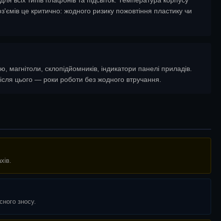
оз'ємів це критично: жодного ризику пожовтіння пластику чи
ю, магнітоли, склопідйомників, індикатори панелі приладів.
ісля цього — роки роботи без жодного втручання.
хів.
сного зносу.