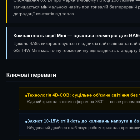
залишається мінімальною навіть при тривалій безперервній ро
деградації контактів від тепла.
Компактність серії Mini — ідеальна геометрія для BA9s
Цоколь BA9s використовується в одних із найтісніших та найва
GS T4W Mini має точну геометричну відповідність стандарту
Ключові переваги
Технологія 4D-COB: суцільне об'ємне світіння без 
Єдиний кристал з люмінофором на 360° — повне рівномірн
Захист 10-15V: стійкість до коливань напруги в б
Вбудований драйвер стабілізує роботу кристала при піков