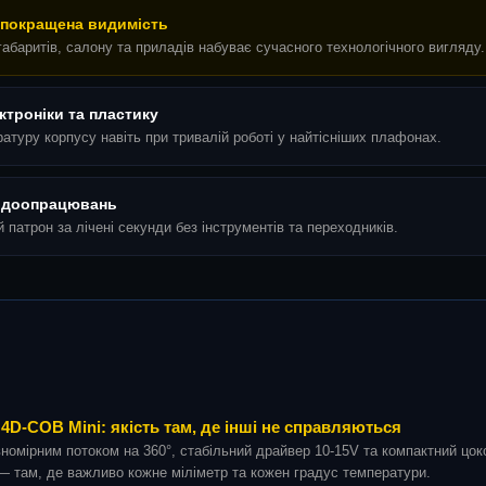
а покращена видимість
абаритів, салону та приладів набуває сучасного технологічного вигляду.
ктроніки та пластику
туру корпусу навіть при тривалій роботі у найтісніших плафонах.
ез доопрацювань
патрон за лічені секунди без інструментів та переходників.
D-COB Mini: якість там, де інші не справляються
омірним потоком на 360°, стабільний драйвер 10-15V та компактний цок
 — там, де важливо кожне міліметр та кожен градус температури.