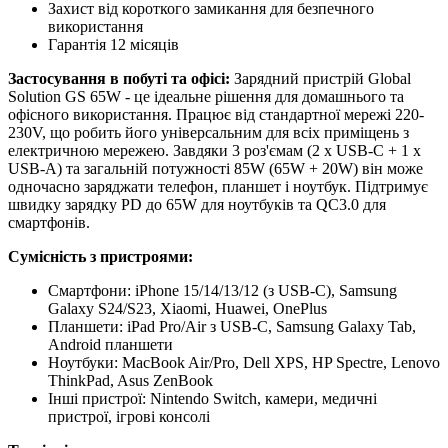
Захист від короткого замикання для безпечного
використання
Гарантія 12 місяців
Застосування в побуті та офісі:
Зарядний пристрій Global
Solution GS 65W - це ідеальне рішення для домашнього та
офісного використання. Працює від стандартної мережі 220-
230V, що робить його універсальним для всіх приміщень з
електричною мережею. Завдяки 3 роз'ємам (2 x USB-C + 1 x
USB-A) та загальній потужності 85W (65W + 20W) він може
одночасно заряджати телефон, планшет і ноутбук. Підтримує
швидку зарядку PD до 65W для ноутбуків та QC3.0 для
смартфонів.
Сумісність з пристроями:
Смартфони: iPhone 15/14/13/12 (з USB-C), Samsung
Galaxy S24/S23, Xiaomi, Huawei, OnePlus
Планшети: iPad Pro/Air з USB-C, Samsung Galaxy Tab,
Android планшети
Ноутбуки: MacBook Air/Pro, Dell XPS, HP Spectre, Lenovo
ThinkPad, Asus ZenBook
Інші пристрої: Nintendo Switch, камери, медичні
пристрої, ігрові консолі