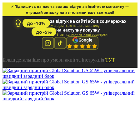
⚡ Підпишись на нас та залиш відгук з відміткою магазину —
отримай знижку на автолампи вже сьогодні!
за відгук на сайті або в соцмережах
до -10%
📌 з відміткою нашого магазину
на наступну покупку
до -5%
📱 за підписку на наші соцмережі
Google
Більш детальніше про умови акції та інструкція
ТУТ
.