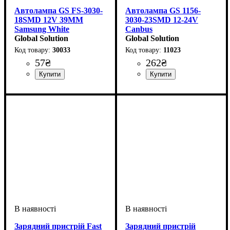
Автолампа GS FS-3030-
Автолампа GS 1156-
18SMD 12V 39MM
3030-23SMD 12-24V
Samsung White
Canbus
Global Solution
Global Solution
30033
11023
57
₴
262
₴
Призначення лампи
Колір:
Тип світлодіодного елементу
Кількість світлодіодів
Напруга, V
Кількість в упаковці
: Білий
: 12V
:
: 1 шт.
:
:
Призначення лампи
Тип світлодіодного елементу
Кількість світлодіодів
Напруга, V
Кількість в упаковці
: 12-24V
: Стоп-
: 1 шт.
:
Освітлення салону
Samsung
18SMD
сигнали
Samsung
23SMD
Зарядний пристрій Fast
Зарядний пристрій