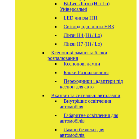
Bi-Led Лінзи (Hi / Lo)
Універсальні
LED линзы H11
Світлодіодні лінзи HB3
Лінзи Н4 (Hi / Lo)
Лінзи Н7 (Hi / Lo)
Ксенонові лампи та блоки
розпалювання
Ксенонові лампи
Блоки Розпалювання
Переходники і адаптери під
ксенон для авто
Вказівні та сигнальні автолампи
Внутрішнє освітлення
автомобіля
Габаритне освітлення для
автомобілів
Лампи безпеки для
автомобілів