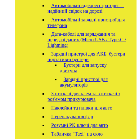
Автомобільні відеореєстратори —
надійний свідок на дорозі
Автомобільні зарядні пристрої для
телефона
Дата-кабелі для заряджання та
передачі даних (Micro USB / Type-C /
Lightning)
Зарядні пристрої для АКБ, бустери,
портативні бустери
Бустери для запуску
двигуна
Зарядні пристрої для
акумуляторів
Затискачі для клем та затискачі з
роз'ємом прикурювача
Наклейки та плівки для авто
Перепакування фар
Розумні РК-ключі для авто
Табличка "Taxi" на скло