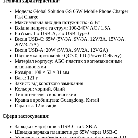
Технічні характеристики:
Модель: Global Solution GS 65W Mobile Phone Charger
Fast Charge
Максимальна вихідна потужність: 65 Вт
Вхідна напруга та струм: 100-240V AC / 1.5A
Роз'єми: 1 x USB-A, 2 x USB Type-C
Вихід USB-C: 65W (5V/3A, 9V/3A, 12V/3A, 15V/3A,
20V/3.25A)
Вихід USB-A: 20W (5V/3A, 9V/2A, 12V/2A)
Підтримка протоколів: QC3.0, PD (Power Delivery)
Матеріал корпусу: АБС-пластик з вогнезахисними
властивостями
Розміри: 108 × 53 × 31 мм
Вага: 121 г
Захист: від короткого замикання
Кольори: чорний, білий
Тип штепселя: європейський
Країна виробництва: Guangdong, Китай
Гарантія: 12 місяців
Сфери застосування:
Зарядка смартфонів з USB-C та USB-A
Швидка зарядка планшетів до 65W через USB-C
Живлення ноутбуків та ультрабуків з підтримкою PD