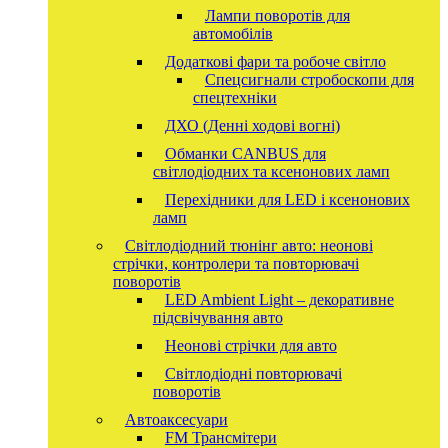
Лампи поворотів для
автомобілів
Додаткові фари та робоче світло
Спецсигнали стробоскопи для
спецтехніки
ДХО (Денні ходові вогні)
Обманки CANBUS для
світлодіодних та ксенонових ламп
Перехідники для LED і ксенонових
ламп
Світлодіодний тюнінг авто: неонові
стрічки, контролери та повторювачі
поворотів
LED Ambient Light – декоративне
підсвічування авто
Неонові стрічки для авто
Світлодіодні повторювачі
поворотів
Автоаксесуари
FM Трансмітери