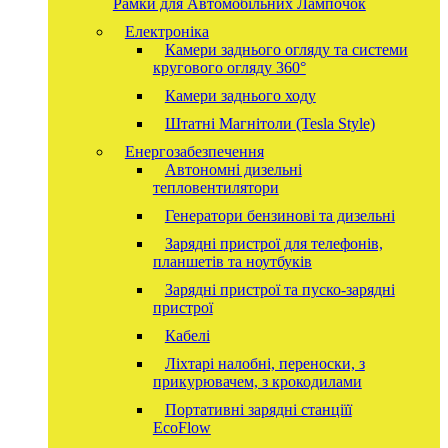
Рамки для Автомобільних Лампочок
Електроніка
Камери заднього огляду та системи
кругового огляду 360°
Камери заднього ходу
Штатні Магнітоли (Tesla Style)
Енергозабезпечення
Автономні дизельні
тепловентилятори
Генератори бензинові та дизельні
Зарядні пристрої для телефонів,
планшетів та ноутбуків
Зарядні пристрої та пуско-зарядні
пристрої
Кабелі
Ліхтарі налобні, переноски, з
прикурювачем, з крокодилами
Портативні зарядні станціїї
EcoFlow