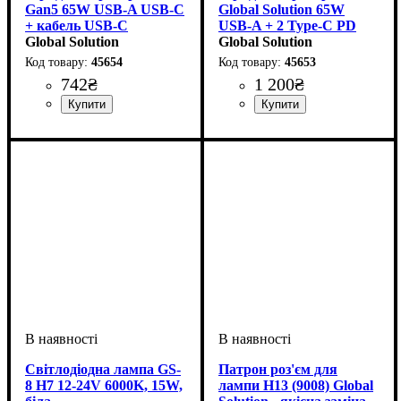
Gan5 65W USB-A USB-C
Global Solution 65W
+ кабель USB-C
USB-A + 2 Type-C PD
Global Solution
Global Solution
45654
45653
742
₴
1 200
₴
Світлодіодна лампа GS-
Патрон роз'єм для
8 H7 12-24V 6000K, 15W,
лампи H13 (9008) Global