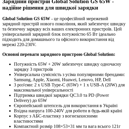
Зарядний пристрій Global Solution GS 65W -
надійне рішення для швидкої зарядки
Global Solution GS 65W
- це професійний мережевий
зарядний пристрій нового покоління, який забезпечує швидку
та безпечну зарядку всіх ваших електронних пристроїв. Цей
універсальний зарядний блок потужністю 65 Вт ідеально
підходить для домашнього та офісного використання від
мережі 220-230V.
Основні переваги зарядного пристрою Global Solution:
Потужність 65W + 20W забезпечує швидку одночасну
зарядку 3 пристроїв
Універсальна сумісність з усіма популярними брендами:
Samsung, Apple, Xiaomi, Huawei, Lenovo, HP, Dell
3 роз'єми: 2 x USB Type-C (65W) + 1 x USB-A (20W) для
максимальної універсальності
Підтримка швидкої зарядки QC3.0 та PD (Power
Delivery) до 65W
Європейський штепсель для використання в Україні
Вхідна напруга 100-240V для роботи в будь-якій країні
Корпус з АБС-пластику з вогнезахисними
властивостями
Компактний розмір 108×53×31 мм та вага всього 121г