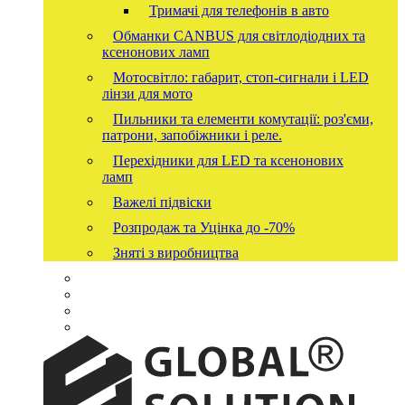
Тримачі для телефонів в авто
Обманки CANBUS для світлодіодних та
ксенонових ламп
Мотосвітло: габарит, стоп-сигнали і LED
лінзи для мото
Пильники та елементи комутації: роз'єми,
патрони, запобіжники і реле.
Перехідники для LED та ксенонових
ламп
Важелі підвіски
Розпродаж та Уцінка до -70%
Зняті з виробництва