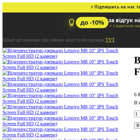
⚡ Підпишись на нас т
за відгук н
до -10%
📌 з відміткою н
Більш детальніше про умови акції та інструкція
ТУТ
.
В
F
6 
В