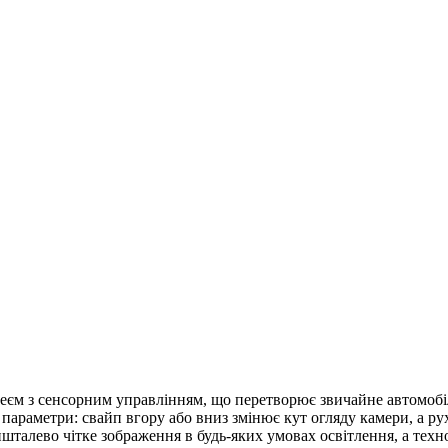
м з сенсорним управлінням, що перетворює звичайне автомобіл
параметри: свайп вгору або вниз змінює кут огляду камери, а р
ишталево чітке зображення в будь-яких умовах освітлення, а тех