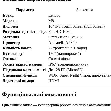
Параметр
Значення
Бренд
Lenovo
Модель
M8
Дисплей
10" IPS Touch Screen (Full Screen)
Роздільна здатність відео
Full HD 1080P
Матриця
OmniVision OV9732
Процесор
Ambarella A5S50
Кількість камер
2 (фронтальна + задня)
Кут огляду
170° (надширокий)
Оптика
Скляні лінзи
Захист задньої камери
IP67 (водонепроникна)
Підтримка карт пам'яті
До 128 ГБ (MicroSD)
Спеціальні функції
WDR, Super Night Vision, паркувальні
Додаткові виходи
HDMI
Функціональні можливості
Циклічний запис
— безперервна робота без пауз з автоматични