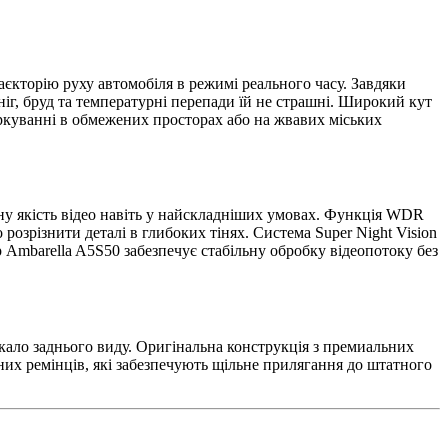
єкторію руху автомобіля в режимі реального часу. Завдяки
іг, бруд та температурні перепади їй не страшні. Широкий кут
аркуванні в обмежених просторах або на жвавих міських
ну якість відео навіть у найскладніших умовах. Функція WDR
розрізнити деталі в глибоких тінях. Система Super Night Vision
 Ambarella A5S50 забезпечує стабільну обробку відеопотоку без
кало заднього виду. Оригінальна конструкція з премиальних
чних ремінців, які забезпечують щільне прилягання до штатного