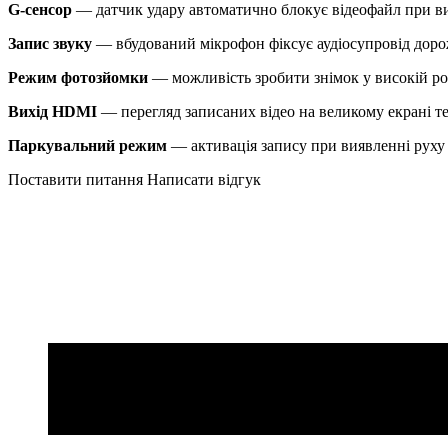
G-сенсор
— датчик удару автоматично блокує відеофайл при вия
Запис звуку
— вбудований мікрофон фіксує аудіосупровід дорож
Режим фотозйомки
— можливість зробити знімок у високій ро
Вихід HDMI
— перегляд записаних відео на великому екрані те
Паркувальний режим
— активація запису при виявленні руху 
Поставити питання
Написати відгук