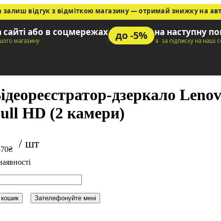
а залиш відгук з відміткою магазину — отримай знижку на ав
а сайті або в соцмережах
на наступну п
до -5%
ашого магазину
📱 за підписку на наші 
ідеореєстратор-дзеркало Lenov
ull HD (2 камери)
870
₴
 кошик
Зателефонуйте мені