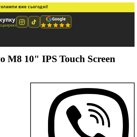
толампи вже сьогодні!
Google
окупку
соцмережі
o M8 10" IPS Touch Screen