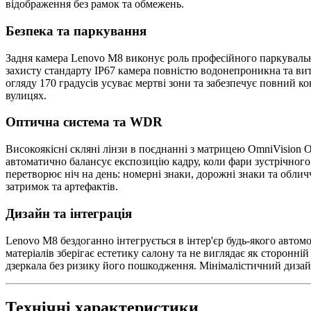
відображення без рамок та обмежень.
Безпека та паркування
Задня камера Lenovo M8 виконує роль професійного паркувально
захисту стандарту IP67 камера повністю водонепроникна та вит
огляду 170 градусів усуває мертві зони та забезпечує повний 
вулицях.
Оптична система та WDR
Високоякісні скляні лінзи в поєднанні з матрицею OmniVision
автоматично балансує експозицію кадру, коли фари зустрічного 
перетворює ніч на день: номерні знаки, дорожні знаки та облич
затримок та артефактів.
Дизайн та інтеграція
Lenovo M8 бездоганно інтегрується в інтер'єр будь-якого авто
матеріалів зберігає естетику салону та не виглядає як сторонн
дзеркала без ризику його пошкодження. Мінімалістичний дизайн
Технічні характеристики