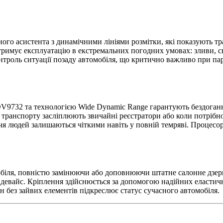
го асистента з динамічними лініями розмітки, які показують тра
римує експлуатацію в екстремальних погодних умовах: зливи, сн
контроль ситуації позаду автомобіля, що критично важливо при п
 OV9732 та технологією Wide Dynamic Range гарантують бездоган
транспорту засліплюють звичайні реєстратори або коли потрібно 
чя людей залишаються чіткими навіть у повній темряві. Процесор
мобіля, повністю замінюючи або доповнюючи штатне салонне дзер
ій девайс. Кріплення здійснюється за допомогою надійних еласти
 без зайвих елементів підкреслює статус сучасного автомобіля.