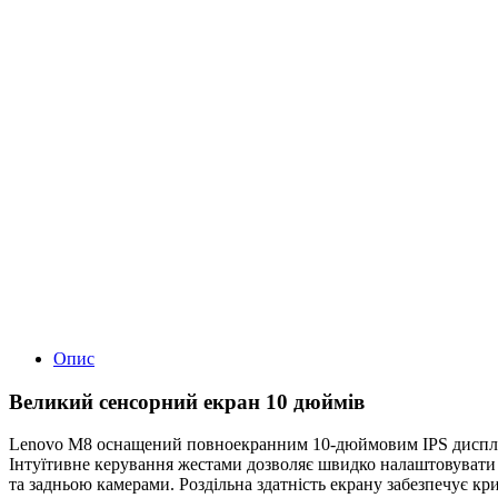
Опис
Великий сенсорний екран 10 дюймів
Lenovo M8 оснащений повноекранним 10-дюймовим IPS дисплеє
Інтуїтивне керування жестами дозволяє швидко налаштовувати 
та задньою камерами. Роздільна здатність екрану забезпечує кр