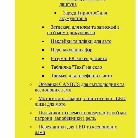
двигуна
Зарядні пристрої для
акумуляторів
Затискачі для клем та затискачі з
роз'ємом прикурювача
Наклейки та плівки для авто
Перепакування фар
Розумні РК-ключі для авто
Табличка "Taxi" на скло
Тримачі для телефонів в авто
Обманки CANBUS для світлодіодних та
ксенонових ламп
Мотосвітло: габарит, стоп-сигнали і LED
лінзи для мото
Пильники та елементи комутації: роз'єми,
патрони, запобіжники і реле.
Перехідники для LED та ксенонових
ламп