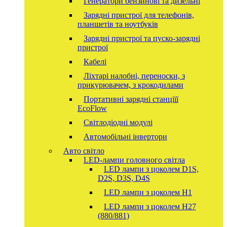
Генератори бензинові та дизельні
Зарядні пристрої для телефонів,
планшетів та ноутбуків
Зарядні пристрої та пуско-зарядні
пристрої
Кабелі
Ліхтарі налобні, переноски, з
прикурювачем, з крокодилами
Портативні зарядні станціїї
EcoFlow
Світлодіодні модулі
Автомобільні інвертори
Авто світло
LED-лампи головного світла
LED лампи з цоколем D1S,
D2S, D3S, D4S
LED лампи з цоколем H1
LED лампи з цоколем H27
(880/881)