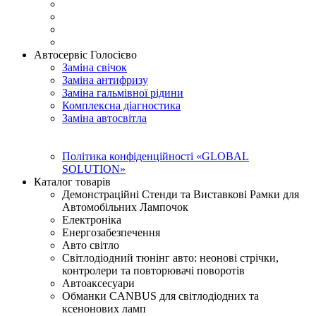
Автосервіс Голосієво
Заміна свічок
Заміна антифризу
Заміна гальмівної рідини
Комплексна діагностика
Заміна автосвітла
Політика конфіденційності «GLOBAL
SOLUTION»
Каталог товарів
Демонстраційні Стенди та Виставкові Рамки для
Автомобільних Лампочок
Електроніка
Енергозабезпечення
Авто світло
Світлодіодний тюнінг авто: неонові стрічки,
контролери та повторювачі поворотів
Автоаксесуари
Обманки CANBUS для світлодіодних та
ксенонових ламп