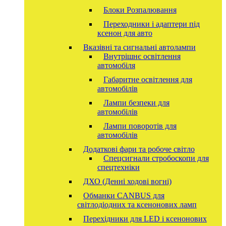
Блоки Розпалювання
Переходники і адаптери під
ксенон для авто
Вказівні та сигнальні автолампи
Внутрішнє освітлення
автомобіля
Габаритне освітлення для
автомобілів
Лампи безпеки для
автомобілів
Лампи поворотів для
автомобілів
Додаткові фари та робоче світло
Спецсигнали стробоскопи для
спецтехніки
ДХО (Денні ходові вогні)
Обманки CANBUS для
світлодіодних та ксенонових ламп
Перехідники для LED і ксенонових