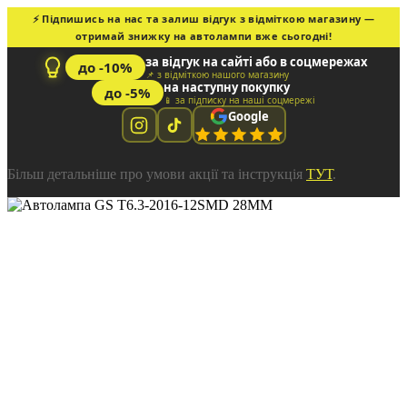
⚡ Підпишись на нас та залиш відгук з відміткою магазину —
отримай знижку на автолампи вже сьогодні!
за відгук на сайті або в соцмережах
до -10%
📌 з відміткою нашого магазину
на наступну покупку
до -5%
📱 за підписку на наші соцмережі
Google
Більш детальніше про умови акції та інструкція
ТУТ
.