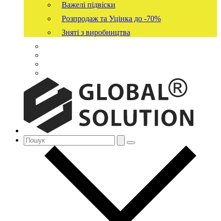
Важелі підвіски
Розпродаж та Уцінка до -70%
Зняті з виробництва