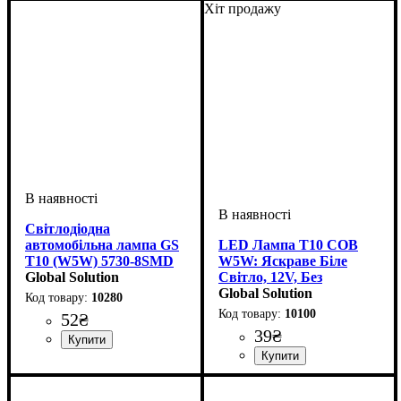
Хіт продажу
Світлодіодна
автомобільна лампа GS
LED Лампа T10 COB
T10 (W5W) 5730-8SMD
W5W: Яскраве Біле
Ceramic 12V White
Global Solution
Світло, 12V, Без
Полярності
Global Solution
10280
10100
52
₴
39
₴
Призначення лампи
Тип світлодіодного елементу
Кількість світлодіодів
Напруга, V
Кількість в упаковці
: 12V
:
: 1 шт.
: 8
:
Габаритні вогні
5730SMD
SMD
Призначення лампи
Колір:
Тип світлодіодного елементу
Кількість світлодіодів
Напруга, V
Кількість в упаковці
: Білий
: 12V
:
: 1 шт.
: 1
Габаритні вогні, Освітлення
COB
SMD