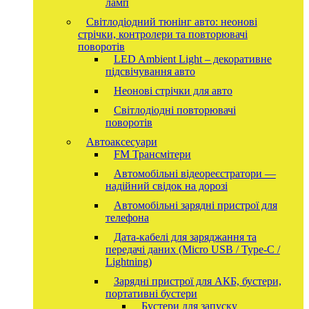
ламп
Світлодіодний тюнінг авто: неонові
стрічки, контролери та повторювачі
поворотів
LED Ambient Light – декоративне
підсвічування авто
Неонові стрічки для авто
Світлодіодні повторювачі
поворотів
Автоаксесуари
FM Трансмітери
Автомобільні відеореєстратори —
надійний свідок на дорозі
Автомобільні зарядні пристрої для
телефона
Дата-кабелі для заряджання та
передачі даних (Micro USB / Type-C /
Lightning)
Зарядні пристрої для АКБ, бустери,
портативні бустери
Бустери для запуску