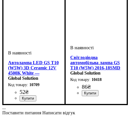
Світлодіодна
Автолампа LED GS T10
автомобільна лампа GS
(W5W) 3D Ceramic 12V
T10 (W5W) 2016-18SMD
4500K White —
Philips Driver CANBUS
Global Solution
керамічна лампа для
Global Solution
12-24V White
10418
габаритів
10709
86
₴
52
₴
Призначення лампи
Колір:
Тип світлодіодного елементу
Кількість світлодіодів
Напруга, V
Кількість в упаковці
: Білий
: 12V
:
: 1 шт.
:
Габаритні вогні
2016 SMD
18SMD
Призначення лампи
Колір:
Напруга, V
Кількість в упаковці
: Білий
: 12V
:
: 1 шт.
...
Габаритні вогні
Поставити питання
Написати відгук