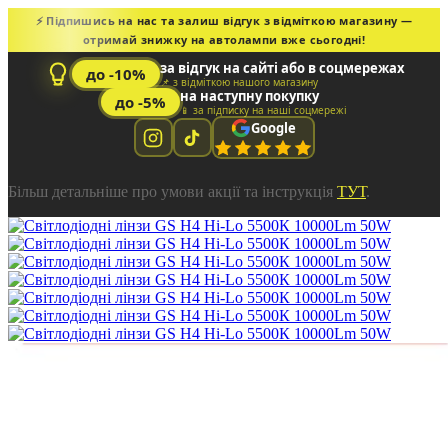
⚡ Підпишись на нас та залиш відгук з відміткою магазину —
отримай знижку на автолампи вже сьогодні!
за відгук на сайті або в соцмережах
до -10%
📌 з відміткою нашого магазину
на наступну покупку
до -5%
📱 за підписку на наші соцмережі
Google
Більш детальніше про умови акції та інструкція
ТУТ
.