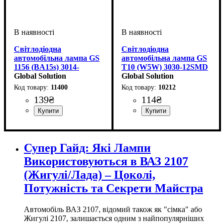
Світлодіодна
Світлодіодна
автомобільна лампа GS
автомобільна лампа GS
1156 (BA15s) 3014-
T10 (W5W) 3030-12SMD
57SMD CERAMIC 12-
Global Solution
CREE CANBUS 12-24V
Global Solution
24V White
White
11400
10212
139
₴
114
₴
Призначення лампи
Колір:
Тип світлодіодного елементу
Кількість світлодіодів
Напруга, V
Кольорова Температура
Кількість в упаковці
: Білий
: 12-24V
:
: 1 шт.
: 57
:
:
Тип світлодіодного елементу
Кількість світлодіодів
Напруга, V
Кольорова Температура
Кількість в упаковці
: 12-24V
: 1 шт.
: 12
:
Габаритні вогні, Стоп-
SMD
SMD
6000 K
Samsung
SMD
6000 K
сигнали
Супер Гайд: Які Лампи
Використовуються в ВАЗ 2107
(Жигулі/Лада) – Цоколі,
Потужність та Секрети Майстра
Автомобіль ВАЗ 2107, відомий також як "сімка" або
Жигулі 2107, залишається одним з найпопулярніших