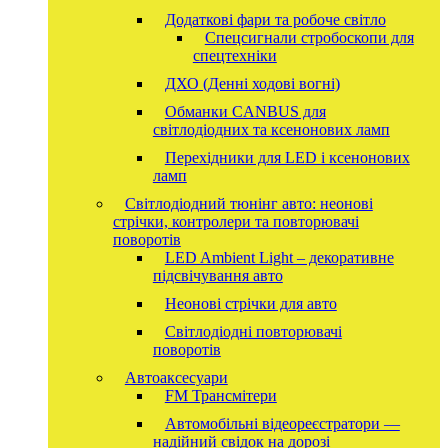
Додаткові фари та робоче світло
Спецсигнали стробоскопи для
спецтехніки
ДХО (Денні ходові вогні)
Обманки CANBUS для
світлодіодних та ксенонових ламп
Перехідники для LED і ксенонових
ламп
Світлодіодний тюнінг авто: неонові
стрічки, контролери та повторювачі
поворотів
LED Ambient Light – декоративне
підсвічування авто
Неонові стрічки для авто
Світлодіодні повторювачі
поворотів
Автоаксесуари
FM Трансмітери
Автомобільні відеореєстратори —
надійний свідок на дорозі