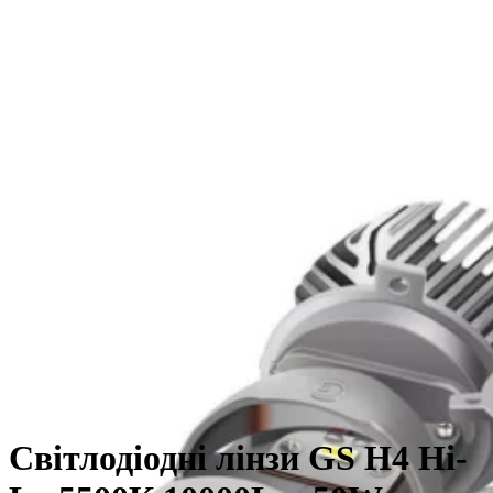
Світлодіодні лінзи GS H4 Hi-