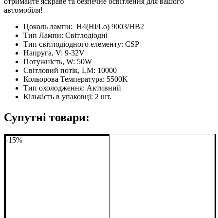
отримайте яскраве та безпечне освітлення для вашого
автомобіля!
Цоколь лампи:
H4(Hi/Lo) 9003/HB2
Тип Лампи:
Світлодіодні
Тип світлодіодного елементу:
CSP
Напруга, V:
9-32V
Потужність, W:
50W
Світловий потік, LM:
10000
Кольорова Температура:
5500K
Тип охолодження:
Активний
Кількість в упаковці:
2 шт.
Супутні товари:
-15%