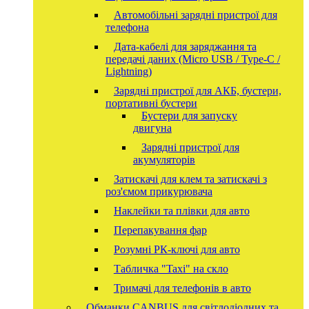
Автомобільні зарядні пристрої для
телефона
Дата-кабелі для заряджання та
передачі даних (Micro USB / Type-C /
Lightning)
Зарядні пристрої для АКБ, бустери,
портативні бустери
Бустери для запуску
двигуна
Зарядні пристрої для
акумуляторів
Затискачі для клем та затискачі з
роз'ємом прикурювача
Наклейки та плівки для авто
Перепакування фар
Розумні РК-ключі для авто
Табличка "Taxi" на скло
Тримачі для телефонів в авто
Обманки CANBUS для світлодіодних та