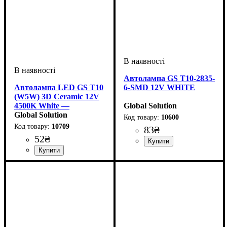
Автолампа GS T10-2835-
Автолампа LED GS T10
6-SMD 12V WHITE
(W5W) 3D Ceramic 12V
4500K White —
Global Solution
керамічна лампа для
Global Solution
10600
габаритів
10709
83
₴
52
₴
Призначення лампи
Колір:
Тип світлодіодного елементу
Кількість світлодіодів
Напруга, V
Кількість в упаковці
: Білий
: 12V
:
: 1 шт.
: 6
Габаритні вогні
2835SMD
SMD
Призначення лампи
Колір:
Напруга, V
Кількість в упаковці
: Білий
: 12V
:
: 1 шт.
Габаритні вогні