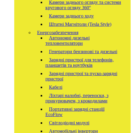
Камери заднього огляду та системи
кругового огляду 360°
Камери заднього ходу
Штатні Магнітоли (Tesla Style)
Енергозабезпечення
Автономні дизельні
тепловентилятори
Генератори бензинові та дизельні
Зарядні пристрої для телефонів,
планшетів та ноутбуків
Зарядні пристрої та пуско-зарядні
пристрої
Кабелі
Ліхтарі налобні, переноски, з
прикурювачем, з крокодилами
Портативні зарядні станціїї
EcoFlow
Світлодіодні модулі
Автомобільні інвертори