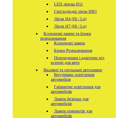
LED линзы H11
Світлодіодні лінзи HB3
Лінзи Н4 (Hi / Lo)
Лінзи Н7 (Hi / Lo)
Ксенонові лампи та блоки
розпалювання
Ксенонові лампи
Блоки Розпалювання
Переходники і адаптери під
ксенон для авто
Вказівні та сигнальні автолампи
Внутрішнє освітлення
автомобіля
Габаритне освітлення для
автомобілів
Лампи безпеки для
автомобілів
Лампи поворотів для
автомобілів