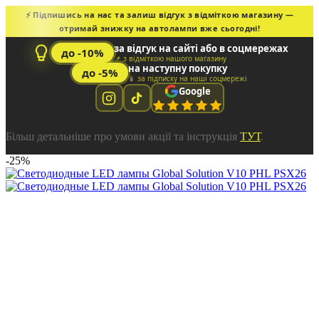
⚡ Підпишись на нас та залиш відгук з відміткою магазину —
отримай знижку на автолампи вже сьогодні!
за відгук на сайті або в соцмережах
до -10%
📌 з відміткою нашого магазину
на наступну покупку
до -5%
📱 за підписку на наші соцмережі
Google
Більш детальніше про умови акції та інструкція
ТУТ
.
-25%