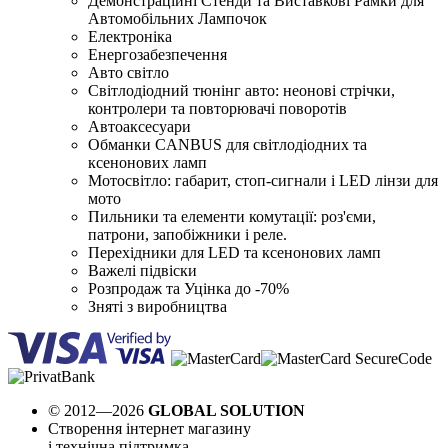
Демонстраційні Стенди та Виставкові Рамки для
Автомобільних Лампочок
Електроніка
Енергозабезпечення
Авто світло
Світлодіодний тюнінг авто: неонові стрічки,
контролери та повторювачі поворотів
Автоаксесуари
Обманки CANBUS для світлодіодних та
ксенонових ламп
Мотосвітло: габарит, стоп-сигнали і LED лінзи для
мото
Пильники та елементи комутації: роз'єми,
патрони, запобіжники і реле.
Перехідники для LED та ксенонових ламп
Важелі підвіски
Розпродаж та Уцінка до -70%
Зняті з виробництва
© 2012—2026
GLOBAL SOLUTION
Створення інтернет магазину
і технічна підтримка