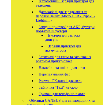
Автомобільні зарядні пристрої для
телефона
Дата-кабелі для заряджання та
передачі даних (Micro USB / Type-C /
Lightning)
Зарядні пристрої для АКБ, бустери,
портативні бустери
Бустери для запуску
двигуна
Зарядні пристрої для
акумуляторів
Затискачі для клем та затискачі з
роз'ємом прикурювача
Наклейки та плівки для авто
Перепакування фар
Розумні РК-ключі для авто
Табличка "Taxi" на скло
Тримачі для телефонів в авто
Обманки CANBUS для світлодіодних та
ксенонових ламп