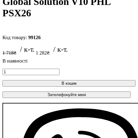
Global Solution V10 PHL
PSX26
99126
1 718
₴
1 282
₴
В кошик
Зателефонуйте мені