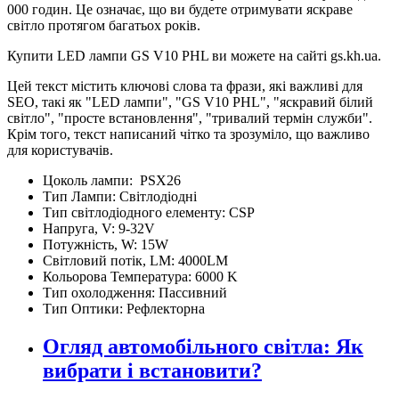
000 годин. Це означає, що ви будете отримувати яскраве
світло протягом багатьох років.
Купити LED лампи GS V10 PHL ви можете на сайті gs.kh.ua.
Цей текст містить ключові слова та фрази, які важливі для
SEO, такі як "LED лампи", "GS V10 PHL", "яскравий білий
світло", "просте встановлення", "тривалий термін служби".
Крім того, текст написаний чітко та зрозуміло, що важливо
для користувачів.
Цоколь лампи:
PSX26
Тип Лампи:
Світлодіодні
Тип світлодіодного елементу:
CSP
Напруга, V:
9-32V
Потужність, W:
15W
Світловий потік, LM:
4000LM
Кольорова Температура:
6000 K
Тип охолодження:
Пассивний
Тип Оптики:
Рефлекторна
Огляд автомобільного світла: Як
вибрати і встановити?