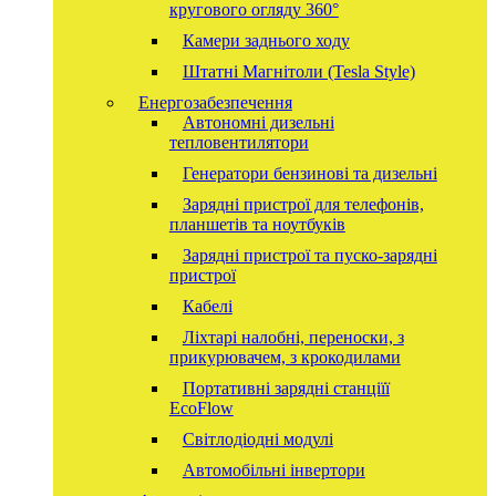
кругового огляду 360°
Камери заднього ходу
Штатні Магнітоли (Tesla Style)
Енергозабезпечення
Автономні дизельні
тепловентилятори
Генератори бензинові та дизельні
Зарядні пристрої для телефонів,
планшетів та ноутбуків
Зарядні пристрої та пуско-зарядні
пристрої
Кабелі
Ліхтарі налобні, переноски, з
прикурювачем, з крокодилами
Портативні зарядні станціїї
EcoFlow
Світлодіодні модулі
Автомобільні інвертори