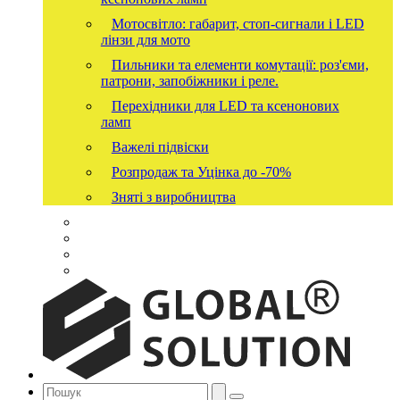
Мотосвітло: габарит, стоп-сигнали і LED
лінзи для мото
Пильники та елементи комутації: роз'єми,
патрони, запобіжники і реле.
Перехідники для LED та ксенонових
ламп
Важелі підвіски
Розпродаж та Уцінка до -70%
Зняті з виробництва