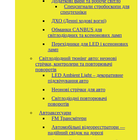
Додаткові фари та робоче світло
Спецсигнали стробоскопи для
спецтехніки
ДХО (Денні ходові вогні)
Обманки CANBUS для
світлодіодних та ксенонових ламп
Перехідники для LED і ксенонових
ламп
Світлодіодний тюнінг авто: неонові
стрічки, контролери та повторювачі
поворотів
LED Ambient Light – декоративне
підсвічування авто
Неонові стрічки для авто
Світлодіодні повторювачі
поворотів
Автоаксесуари
FM Трансмітери
Автомобільні відеореєстратори —
надійний свідок на дорозі