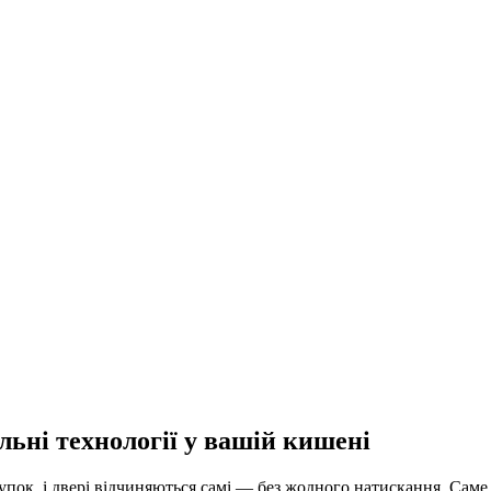
льні технології у вашій кишені
купок, і двері відчиняються самі — без жодного натискання. Сам