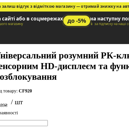
а залиш відгук з відміткою магазину — отримай знижку на ав
а сайті або в соцмережах
на наступну п
до -5%
ашого магазину
📱 за підписку на наші 
ніверсальний розумний РК-клю
енсорним HD-дисплеєм та фун
озблокування
CF920
389
₴