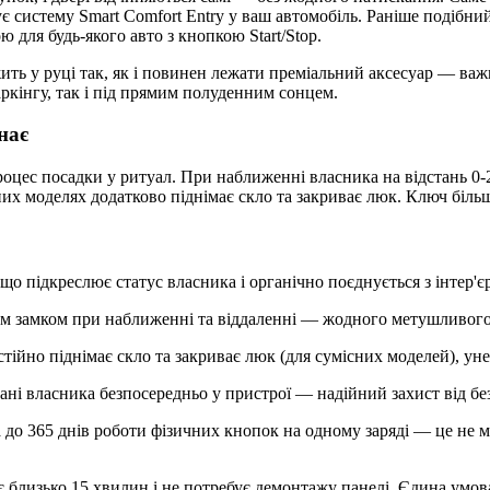
є систему Smart Comfort Entry у ваш автомобіль. Раніше подібн
 для будь-якого авто з кнопкою Start/Stop.
жить у руці так, як і повинен лежати преміальний аксесуар — в
ркінгу, так і під прямим полуденним сонцем.
нає
цес посадки у ритуал. При наближенні власника на відстань 0-
сних моделях додатково піднімає скло та закриває люк. Ключ більш
о підкреслює статус власника і органічно поєднується з інтер'є
 замком при наближенні та віддаленні — жодного метушливого
стійно піднімає скло та закриває люк (для сумісних моделей), 
ані власника безпосередньо у пристрої — надійний захист від бе
 до 365 днів роботи фізичних кнопок на одному заряді — це не м
близько 15 хвилин і не потребує демонтажу панелі. Єдина умов