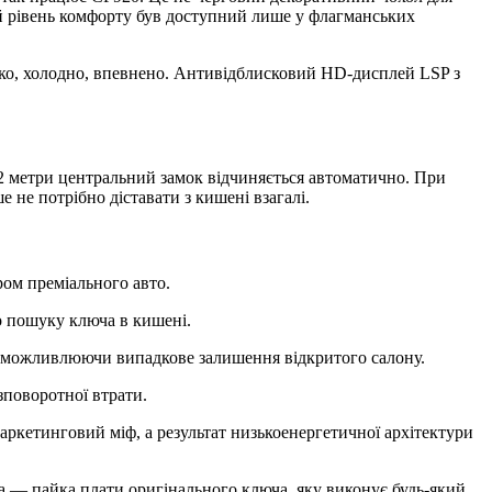
ий рівень комфорту був доступний лише у флагманських
ажко, холодно, впевнено. Антивідблисковий HD-дисплей LSP з
2 метри центральний замок відчиняється автоматично. При
е не потрібно діставати з кишені взагалі.
ром преміального авто.
 пошуку ключа в кишені.
унеможливлюючи випадкове залишення відкритого салону.
зповоротної втрати.
аркетинговий міф, а результат низькоенергетичної архітектури
а — пайка плати оригінального ключа, яку виконує будь-який