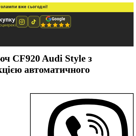
толампи вже сьогодні!
Google
окупку
соцмережі
ч CF920 Audi Style з
кцією автоматичного