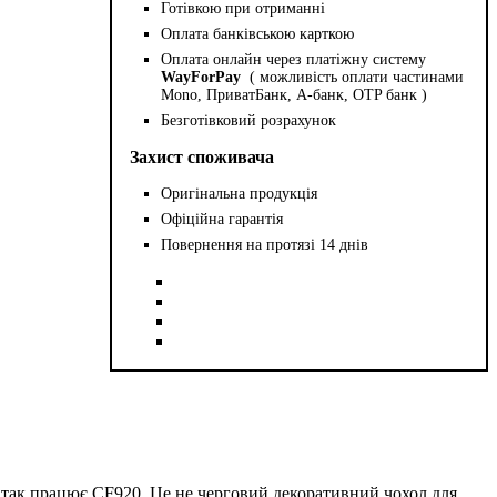
Готівкою при отриманні
Оплата банківською карткою
Оплата онлайн через платіжну систему
WayForPay
( можливість оплати частинами
Mono, ПриватБанк, А-банк, OTP банк )
Безготівковий розрахунок
Захист споживача
Оригінальна продукція
Офіційна гарантія
Повернення на протязі 14 днів
е так працює CF920. Це не черговий декоративний чохол для