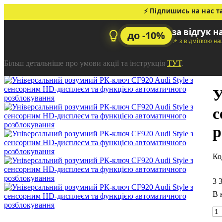
⚡ Підпишись на нас т
за відгук н
до -10%
📌 з відміткою н
Більш детальніше про умови акції та інструкція
ТУТ
.
У
с
р
3 