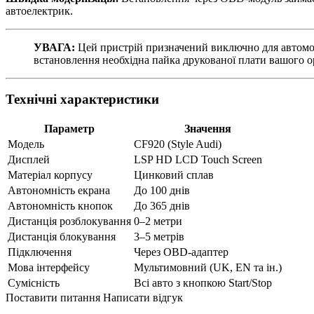
автоелектрик.
УВАГА:
Цей пристрій призначений виключно для автомобіл
встановлення необхідна пайка друкованої плати вашого о
Технічні характеристики
Параметр
Значення
Модель
CF920 (Style Audi)
Дисплей
LSP HD LCD Touch Screen
Матеріал корпусу
Цинковий сплав
Автономність екрана
До 100 днів
Автономність кнопок
До 365 днів
Дистанція розблокування
0–2 метри
Дистанція блокування
3–5 метрів
Підключення
Через OBD-адаптер
Мова інтерфейсу
Мультимовний (UK, EN та ін.)
Сумісність
Всі авто з кнопкою Start/Stop
Поставити питання
Написати відгук