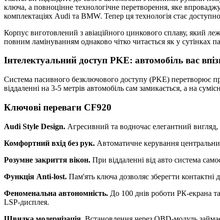
ключа, а повноцінне технологічне перетворення, яке впроваджу
комплектаціях Audi та BMW. Тепер ця технологія стає доступною
Корпус виготовлений з авіаційного цинкового сплаву, який ле
повним ламінуванням однаково чітко читається як у сутінках па
Інтелектуальний доступ PKE: автомобіль вас впіз
Система пасивного безключового доступу (PKE) перетворює про
віддаленні на 3-5 метрів автомобіль сам замикається, а на сумі
Ключові переваги CF920
Audi Style Design.
Агресивний та водночас елегантний вигляд, щ
Комфортний вхід без рук.
Автоматичне керування центральним
Розумне закриття вікон.
При віддаленні від авто система само
Функція Anti-lost.
Пам'ять ключа дозволяє зберегти контактні д
Феноменальна автономність.
До 100 днів роботи РК-екрана та
LSP-дисплея.
Швидка модернізація.
Встановлення через OBD-модуль займає 