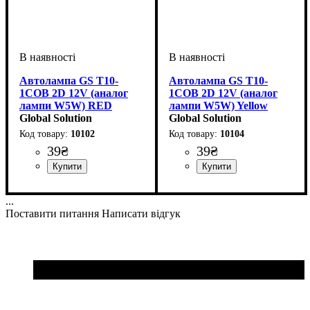
Автолампа GS T10-
Автолампа GS T10-
1COB 2D 12V (аналог
1COB 2D 12V (аналог
лампи W5W) RED
лампи W5W) Yellow
Global Solution
Global Solution
10102
10104
39
₴
39
₴
Призначення лампи
Колір:
Тип світлодіодного елементу
Кількість світлодіодів
Напруга, V
Кількість в упаковці
: Червоний
: 12V
:
: 1 шт.
: 1
:
Призначення лампи
Колір:
Тип світлодіодного елементу
Кількість світлодіодів
Напруга, V
Кількість в упаковці
: Жовтий
: 12V
:
: 1 шт.
: 1
Габаритні вогні
COB
SMD
Габаритні вогні
COB
SMD
...
Поставити питання
Написати відгук