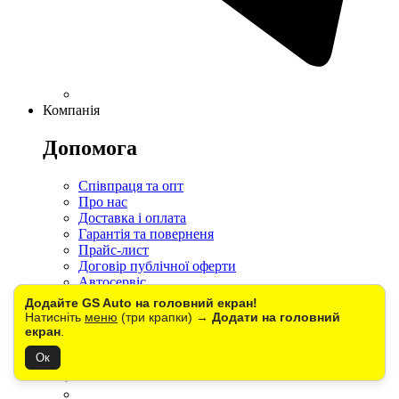
Компанія
Допомога
Співпраця та опт
Про нас
Доставка і оплата
Гарантія та поверненя
Прайс-лист
Договір публічної оферти
Автосервіс
Партнерам
Додайте GS Auto на головний екран!
Контакти
Натисніть
меню
(три крапки) →
Додати на головний
Під час блекаутів
екран
.
Ок