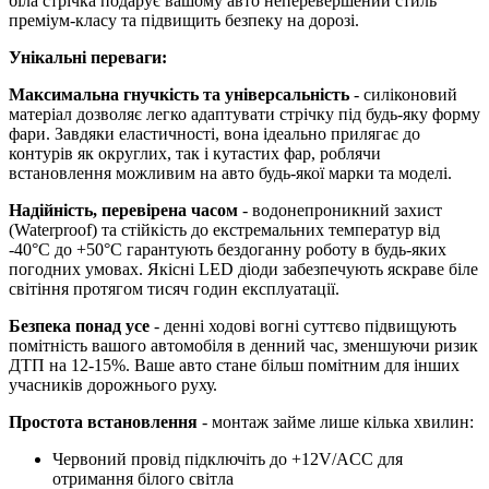
біла стрічка подарує вашому авто неперевершений стиль
преміум-класу та підвищить безпеку на дорозі.
Унікальні переваги:
Максимальна гнучкість та універсальність
- силіконовий
матеріал дозволяє легко адаптувати стрічку під будь-яку форму
фари. Завдяки еластичності, вона ідеально прилягає до
контурів як округлих, так і кутастих фар, роблячи
встановлення можливим на авто будь-якої марки та моделі.
Надійність, перевірена часом
- водонепроникний захист
(Waterproof) та стійкість до екстремальних температур від
-40°C до +50°C гарантують бездоганну роботу в будь-яких
погодних умовах. Якісні LED діоди забезпечують яскраве біле
світіння протягом тисяч годин експлуатації.
Безпека понад усе
- денні ходові вогні суттєво підвищують
помітність вашого автомобіля в денний час, зменшуючи ризик
ДТП на 12-15%. Ваше авто стане більш помітним для інших
учасників дорожнього руху.
Простота встановлення
- монтаж займе лише кілька хвилин:
Червоний провід підключіть до +12V/ACC для
отримання білого світла