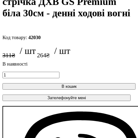
стрічка ДХВ GS Premium
біла 30см - денні ходові вогні
42030
311
₴
264
₴
В кошик
Зателефонуйте мені