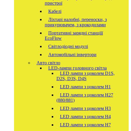
пристрої
Кабелі
Ліхтарі налобні, переноски, з
прикурювачем, з крокодилами
Портативні зарядні станціїї
EcoFlow
Світлодіодні модулі
Автомобільні інвертори
Авто світло
LED-лампи головного світла
LED лампи з цоколем D1S,
D2S, D3S, D4S
LED лампи з цоколем H1
LED лампи з цоколем H27
(880/881)
LED лампи з цоколем H3
LED лампи з цоколем H4
LED лампи з цоколем H7