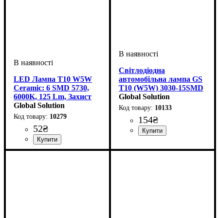
Світлодіодна
LED Лампа T10 W5W
автомобільна лампа GS
Ceramic: 6 SMD 5730,
T10 (W5W) 3030-15SMD
6000K, 125 Lm, Захист
Samsung CANBUS 12V
Global Solution
від Перегріву
Global Solution
White
10133
10279
154
₴
52
₴
Призначення лампи
Тип світлодіодного елементу
Кількість світлодіодів
Напруга, V
Кількість в упаковці
: 12V
:
: 1 шт.
:
Габаритні вогні
Samsung
15SMD
Призначення лампи
Колір:
Тип світлодіодного елементу
Кількість світлодіодів
Напруга, V
Кількість в упаковці
: Білий
: 12V
:
: 1 шт.
: 6
:
Габаритні вогні
SMD
SMD