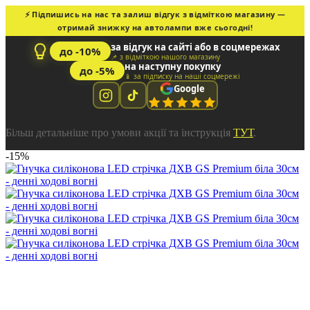
⚡ Підпишись на нас та залиш відгук з відміткою магазину —
отримай знижку на автолампи вже сьогодні!
за відгук на сайті або в соцмережах
до -10%
📌 з відміткою нашого магазину
на наступну покупку
до -5%
📱 за підписку на наші соцмережі
Google
Більш детальніше про умови акції та інструкція
ТУТ
.
-15%