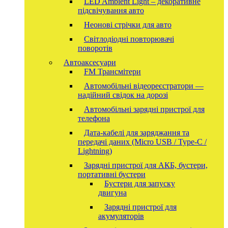
LED Ambient Light – декоративне
підсвічування авто
Неонові стрічки для авто
Світлодіодні повторювачі
поворотів
Автоаксесуари
FM Трансмітери
Автомобільні відеореєстратори —
надійний свідок на дорозі
Автомобільні зарядні пристрої для
телефона
Дата-кабелі для заряджання та
передачі даних (Micro USB / Type-C /
Lightning)
Зарядні пристрої для АКБ, бустери,
портативні бустери
Бустери для запуску
двигуна
Зарядні пристрої для
акумуляторів