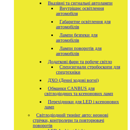
Вказівні та сигнальні автолампи
Внутрішнє освітлення
автомобіля
Габаритне освітлення для
автомобілів
Лампи безпеки для
автомобілів
Лампи поворотів для
автомобілів
Додаткові фари та робоче світло
Спецсигнали стробоскопи для
спецтехніки
ДХО (Денні ходові вогні)
Обманки CANBUS для
світлодіодних та ксенонових ламп
Перехідники для LED і ксенонових
ламп
Світлодіодний тюнінг авто: неонові
стрічки, контролери та повторювачі
поворотів