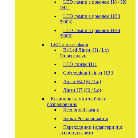
LED лампи з цоколем H8 / H9
/ H11
LED лампи з цоколем HB3
(9005)
LED лампи з цоколем HB4
(9006)
LED лінзи в фари
Bi-Led Лінзи (Hi / Lo)
Універсальні
LED линзы H11
Світлодіодні лінзи HB3
Лінзи Н4 (Hi / Lo)
Лінзи Н7 (Hi / Lo)
Ксенонові лампи та блоки
розпалювання
Ксенонові лампи
Блоки Розпалювання
Переходники і адаптери під
ксенон для авто