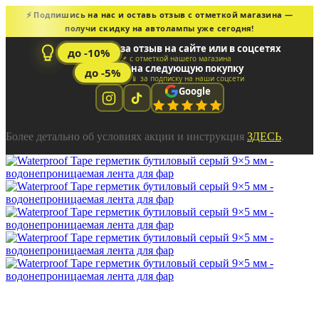
⚡ Подпишись на нас и оставь отзыв с отметкой магазина —
получи скидку на автолампы уже сегодня!
за отзыв на сайте или в соцсетях
до -10%
📌 с отметкой нашего магазина
на следующую покупку
до -5%
📱 за подписку на наши соцсети
Google
Более детально об условиях акции и инструкция
ЗДЕСЬ
.