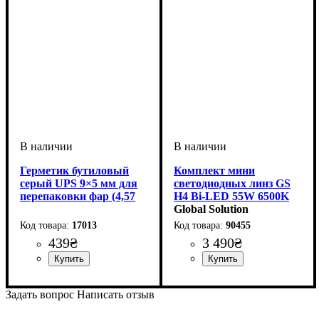
Герметик бутиловый
Комплект мини
серый UPS 9×5 мм для
светодиодных линз GS
перепаковки фар (4,57
H4 Bi-LED 55W 6500K
м)
для переоборудования
Global Solution
фар
17013
90455
439
₴
3 490
₴
Напряжение, V
Мощность, W
Цветовая Температура
Обманка (CANBUS)
Количество в упаковке
: 55W
: 9-36V
: Так
:
: 2
6500 K
шт.
Задать вопрос
Написать отзыв