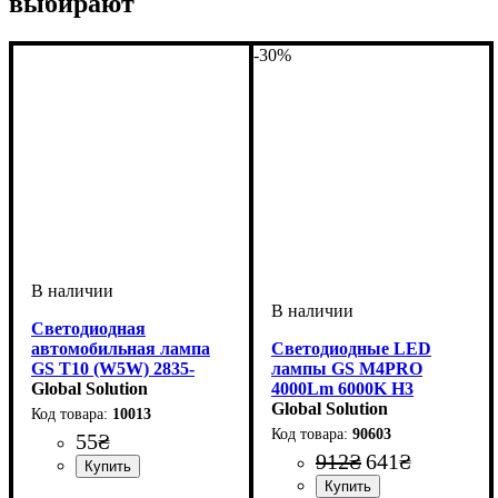
выбирают
-30%
Светодиодная
автомобильная лампа
Светодиодные LED
GS T10 (W5W) 2835-
лампы GS M4PRO
2SMD Premium 12-24V
Global Solution
4000Lm 6000K H3
White
Global Solution
10013
90603
55
₴
912
₴
641
₴
Количество в упаковке
: 1