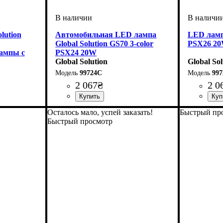
lution
Автомобильная LED лампа
LED ламп
Global Solution GS70 3-color
PSX26 20
ампы с
PSX24 20W
Global Solution
Global Sol
99724C
99
2 067
₴
2 0
емента
а
е
V
 6000LM
:
: 2 шт.
:
Цоколь лампы
Тип светодиодного элемента
Напряжение, V
Мощность, W
Световой поток, LM
Цветовая Температура
Количество в упаковке
: 20W
: PSX24
: 9-18V
: 6000LM
:
: 2 шт.
:
Цоколь л
Тип свето
Напряжен
Мощность
Световой
Цветовая
Количеств
Осталось мало, успей заказать!
Быстрый пр
OLOR)
7035CSP
3000/4300/6000K (3 COLOR)
7035CSP
3000/4300
Быстрый просмотр