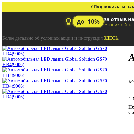
⚡ Подпишись на нас
за отзыв н
до -10%
📌 с отметкой на
Более детально об условиях акции и инструкция
ЗДЕСЬ
.
А
1 
Со