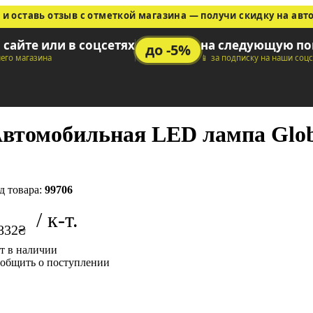
 и оставь отзыв с отметкой магазина — получи скидку на авт
а сайте или в соцсетях
на следующую по
до -5%
шего магазина
📱 за подписку на наши соц
втомобильная LED лампа Globa
99706
832
₴
общить о поступлении