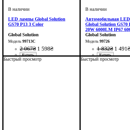
LED лампы Global Solution
Автомобильная LED
GS70 P13 3 Color
Global Solution GS70
20W 6000LM IP67 60
Global Solution
Global Solution
99713C
99726
2 067
₴
1 598
₴
1 832
₴
1 491
Быстрый просмотр
Быстрый просмотр
Цоколь лампы
Тип светодиодного элемента
Напряжение, V
Мощность, W
Световой поток, LM
Цветовая Температура
Количество в упаковке
: 20W
: P13
: 9-60V
: 6000LM
:
: 2 шт.
:
Цоколь лампы
Тип светодиодного эл
Напряжение, V
Мощность, W
Световой поток, LM
Цветовая Температур
Количество в упаковк
: 20W
: PSX2
: 9-60
:
7035CSP
3000/4300/6000K (3 COLOR)
7035CSP