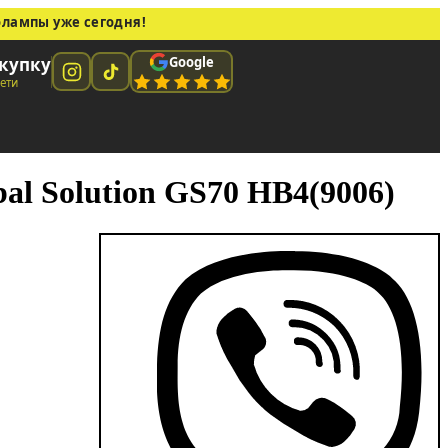
олампы уже сегодня!
Google
купку
сети
l Solution GS70 HB4(9006)