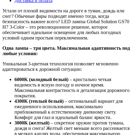
Доставка и оплата
Устали от плохой видимости на дороге в туман, дождь или
снег? Обычные фары подводят именно тогда, когда
безопасность важнее всего? LED лампы Global Solution GS70
H7 3-Color – это революционное решение, которое
обеспечивает идеальное освещение для любых погодных
условий одним простым переключением.
Одна лампа – три цвета. Максимальная адаптивность под
любые условия:
Уникальная 3-цветная технология позволяет мгновенно
адаптироваться к дорожной ситуации:
6000K (холодный белый)
– кристально четкая
видимость в ясную погоду и ночное время.
Максимальная контрастность и детализация дорожного
покрытия.
4300K (теплый белый)
– оптимальный вариант для
ежедневного использования, максимально
приближенный к естественному дневному свету.
Комфорт для глаз и идеальный баланс яркости.
3000K (желтый)
– секретное оружие против тумана,
дождя и снега! Желтый свет меньше всего рассеивается
в мелких каплях воды, обеспечивая максимальную