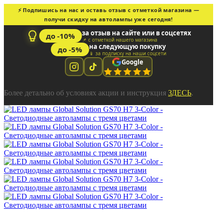
⚡ Подпишись на нас и оставь отзыв с отметкой магазина —
получи скидку на автолампы уже сегодня!
за отзыв на сайте или в соцсетях
до -10%
📌 с отметкой нашего магазина
на следующую покупку
до -5%
📱 за подписку на наши соцсети
Google
Более детально об условиях акции и инструкция
ЗДЕСЬ
.