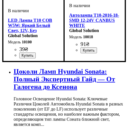
Автолампа T10-2016-18-
LED Лампа T10 COB
SMD 12-24V CANBUS
W5W: Яркий Белый
WHITE
Свет, 12V, Без
Global Solution
Полярности
Global Solution
10018
10100
91
₴
39
₴
Назначение лампы
Цвет:
Тип светодиодного элемента
Количество светодиодов
Напряжение, V
Количество в упаковке
: Белый
: 12-24V
:
: 1
:
:
Габаритные огни
SMD
18SMD
шт.
Назначение лампы
Цвет:
Тип светодиодного элемента
Количество светодиодов
Напряжение, V
Количество в упаковке
: Белый
: 12V
:
: 1
: 1
:
Габаритные огни,
COB
SMD
шт.
Цоколи Ламп Hyundai Sonata:
Освещение салона
Полный Экспертный Гайд — От
Галогена до Ксенона
Головное Освещение Hyundai Sonata: Ключевые
Различия Цоколей Автомобиль Hyundai Sonata в разных
поколениях (от EF до LF) использует различные
стандарты освещения, но наиболее важным фактором,
определяющим тип лампы Соната ближний свет,
является комп...