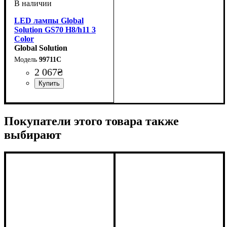
LED лампы Global
Solution GS70 H8/h11 3
Color
Global Solution
99711C
2 067
₴
Цоколь лампы
Тип светодиодного элемента
Напряжение, V
Мощность, W
Световой поток, LM
Цветовая Температура
Количество в упаковке
: 20W
: H8/H11
: 9-18V
:
:
: 2
:
7035CSP
6000LM
6000 K
шт.
Покупатели этого товара также
выбирают