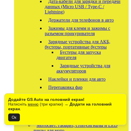
Дата-кабели для зарядки и передачи
данных (Micro USB / Type-C /
Lightning)
Держатели для телефонов в авто
Зажимы для клемм и зажимы с
разъемом прикуривателя
Зарядные устройства для АКБ,
бустеры, портативные бустеры
Бустеры для запуска
двигателя
Зарядные устройства для
аккумуляторов
Наклейки и пленки для авто
Перепаковка фар
Табличка "Taxi" на стекло
Додайте GS Auto на головний екран!
Умные ЖК-ключи для авто
Натисніть
меню
(три крапки) →
Додати на головний
екран
.
Обманки CANBUS для светодиодных и
ксеноновых ламп.
Ок
Мотосвет: габарит, стоп-сигналы и LED
линзы для мото