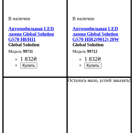
Автомобильная LED
Автомобильная LED
лампа Global Solution
лампа Global Solution
GS70 H8/H11
GS70 HIR2(9012) 20W
Global Solution
6000LM IP67 6000K
Global Solution
99711
99712
1 832
₴
1 832
₴
Цоколь лампы
Тип светодиодного элемента
Напряжение, V
Мощность, W
Световой поток, LM
Цветовая Температура
Количество в упаковке
: 20W
: H8/H11
: 9-60V
:
:
: 2
:
Цоколь лампы
Тип светодиодного элемента
Напряжение, V
Мощность, W
Световой поток, LM
Цветовая Температура
Количество в упаковке
: 20W
: HIR2
: 9-60V
:
:
: 2
:
7035CSP
6000LM
6000 K
шт.
(9012)
7035CSP
6000LM
6000 K
шт.
Осталось мало, успей заказать!