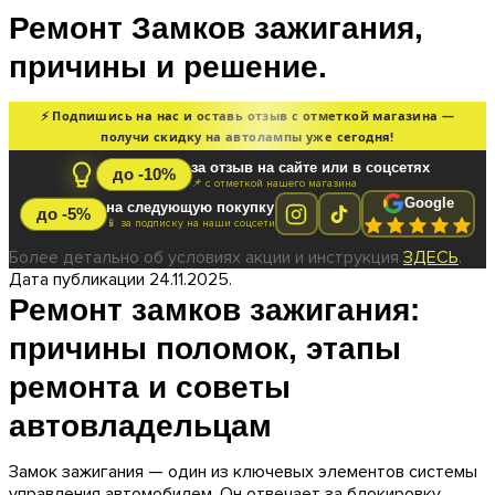
Ремонт Замков зажигания,
причины и решение.
⚡ Подпишись на нас и оставь отзыв с отметкой магазина —
получи скидку на автолампы уже сегодня!
за отзыв на сайте или в соцсетях
до -10%
📌 с отметкой нашего магазина
Google
на следующую покупку
до -5%
📱 за подписку на наши соцсети
Более детально об условиях акции и инструкция
ЗДЕСЬ
.
Дата публикации 24.11.2025.
Ремонт замков зажигания:
причины поломок, этапы
ремонта и советы
автовладельцам
Замок зажигания — один из ключевых элементов системы
управления автомобилем. Он отвечает за блокировку