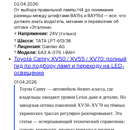
02.04.2026
От выбора правильной лампы H4 до понимания
разницы между штифтами BA15s и BAY15d — всё, что
должен знать водитель, механик и перевозчик об
оптике «Эталона».
⚡
24V (только)
Напряжение:
?
TATA LPT-613/38
Шасси:
?
Daimler AG
Лицензия:
?
БАЗ А-079, І-ВАН
Модели:
Toyota Camry XV50 / XV55 / XV70: полный
гид по подбору ламп и переходу на LED-
освещение
01.04.2026
Toyota Camry — автомобиль бизнес-класса, где
владельцы ожидают уровня Lexus даже в деталях. Но
заводская оптика поколений XV50–XV70 на тёмных
украинских трассах регулярно разочаровывает. Эта
статья — исчерпывающий технический справочник:
цоколи, мощности, нюансы монтажа и честные