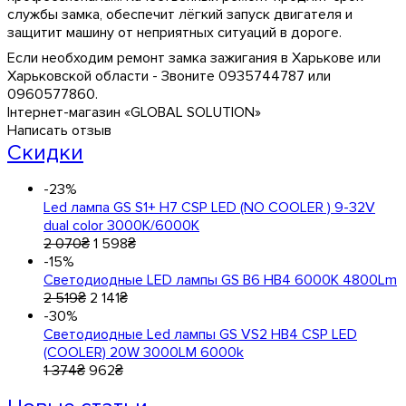
службы замка, обеспечит лёгкий запуск двигателя и
защитит машину от неприятных ситуаций в дороге.
Если необходим ремонт замка зажигания в Харькове или
Харьковской области - Звоните 0935744787 или
0960577860.
Інтернет-магазин «GLOBAL SOLUTION»
Написать отзыв
Скидки
-23%
Led лампа GS S1+ Н7 CSP LED (NO COOLER ) 9-32V
dual color 3000K/6000K
2 070
₴
1 598
₴
-15%
Светодиодные LED лампы GS B6 HB4 6000K 4800Lm
2 519
₴
2 141
₴
-30%
Cветодиодные Led лампы GS VS2 HB4 CSP LED
(COOLER) 20W 3000LM 6000k
1 374
₴
962
₴