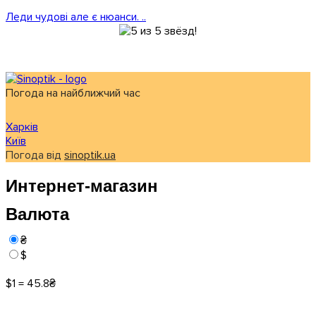
Леди чудові але є нюанси. ..
Погода на найближчий час
Харків
Київ
Погода від
sinoptik.ua
Интернет-магазин
Валюта
₴
$
$1 = 45.8₴