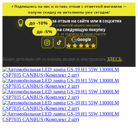
⚡ Подпишись на нас и оставь отзыв с отметкой магазина —
получи скидку на автолампы уже сегодня!
за отзыв на сайте или в соцсетях
до -10%
📌 с отметкой нашего магазина
на следующую покупку
до -5%
📱 за подписку на наши соцсети
Google
Более детально об условиях акции и инструкция
ЗДЕСЬ
.