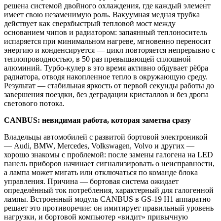
решена системой двойного охлаждения, где каждый элемент
имеет свою незаменимую роль. Вакуумная медная трубка
действует как сверхбыстрый тепловой мост между
основанием чипов и радиатором: запаянный теплоноситель
испаряется при минимальном нагреве, мгновенно переносит
энергию и конденсируется — цикл повторяется непрерывно с
теплопроводностью, в 50 раз превышающей сплошной
алюминий. Турбо-кулер в это время активно обдувает рёбра
радиатора, отводя накопленное тепло в окружающую среду.
Результат — стабильная яркость от первой секунды работы до
завершения поездки, без деградации кристаллов и без дропа
светового потока.
CANBUS
: невидимая работа, которая заметна сразу
Владельцы автомобилей с развитой бортовой электроникой
—
Audi
,
BMW
,
Mercedes
,
Volkswagen
,
Volvo
и других —
хорошо знакомы с проблемой: после замены галогена на
LED
панель приборов начинает сигнализировать о неисправности,
а лампа может мигать или отключаться по команде блока
управления. Причина — бортовая система ожидает
определённый ток потребления, характерный для галогенной
лампы. Встроенный модуль
CANBUS
в
GS
-19
H
1 аппаратно
решает это противоречие: он имитирует правильный уровень
нагрузки, и бортовой компьютер «видит» привычную