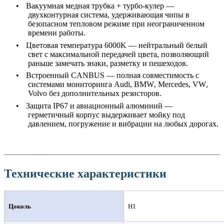
•
Вакуумная медная трубка + турбо-кулер —
двухконтурная система, удерживающая чипы в
безопасном тепловом режиме при неограниченном
времени работы.
•
Цветовая температура 6000
K
— нейтральный белый
свет с максимальной передачей цвета, позволяющий
раньше замечать знаки, разметку и пешеходов.
•
Встроенный
CANBUS
— полная совместимость с
системами мониторинга
Audi
,
BMW
,
Mercedes
,
VW
,
Volvo
без дополнительных резисторов.
•
Защита
IP
67 и авиационный алюминий —
герметичный корпус выдерживает мойку под
давлением, погружение и вибрации на любых дорогах.
Технические характеристики
Цоколь
H1