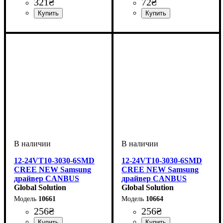
321
₴
72
₴
Цвет:
Количество в упаковке
: Белый
: 1
Назначение лампы
Цвет:
Тип светодиодного элемента
Количество светодиодов
Напряжение, V
Количество в упаковке
: Белый
: 12V
:
: 1
: 6
:
шт.
Освещение салона
Samsung
SMD
шт.
12-24VT10-3030-6SMD
12-24VT10-3030-6SMD
CREE NEW Samsung
CREE NEW Samsung
драйвер CANBUS
драйвер CANBUS
сверхъяркий (аналог
Global Solution
сверхъяркий (аналог
Global Solution
лампы W5W)Красный
лампы W5W)Желтый
10661
10664
256
₴
256
₴