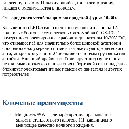
галогенную лампу. Никаких ошибок, никакого мигания,
никакого вмешательства в проводку.
От городского хэтчбека до межгородской фуры: 10-30
V
Большинство
LED
-ламп рассчитано исключительно на 12-
вольтовые бортовые сети легковых автомобилей.
GS
-19
H
1
намеренно спроектирована с рабочим диапазоном 10-30
V DC
,
что открывает её для значительно более широкой аудитории.
Она одинаково уверенно питается от аккумулятора легкового
авто, микроавтобуса и от 24-вольтовой системы грузовика или
автобуса. Внешний драйвер стабилизирует подачу питания
независимо от скачков напряжения в бортовой сети и надёжно
блокирует электромагнитные помехи от двигателя и других
потребителей.
Ключевые преимущества
•
Мощность 55
W
— четырёхкратное превышение
яркости стандартного галогена
H
1, кардинально
меняющее качество ночного вождения.