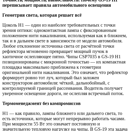
переписывает правила автомобильного освещения
Геометрия света, которая решает всё
Цоколь
H
1 — один из наиболее требовательных с точки
зрения оптики: одноконтактная лампа с фиксированным
положением нити накаливания, используемая как в ближнем,
так и в дальнем свете в зависимости от модели автомобиля.
Любое отклонение источника света от расчётной точки
рефлектора мгновенно превращает мощный пучок в
хаотичное ослепляющее пятно. Чипы
CSP
7035 в
GS
-19
H
1
позиционированы с микронной точностью — их компактная
площадка максимально приближена к геометрии
оригинальной нити накаливания. Это означает, что рефлектор
формирует ровно тот луч, который был заложен
конструктором автомобиля: чёткий, дальнобойный, с
контролируемой границей рассеивания. Водитель получает
уверенное освещение дороги, не ослепляя встречный поток.
Термоменеджмент без компромиссов
H
1 — как правило, лампы ближнего или дальнего света, то
есть источники, которые могут непрерывно работать часами.
При мощности 55 Вт это означает постоянную и
значительную тепловую нагрузку на чипы. В
GS
-19 эта задача