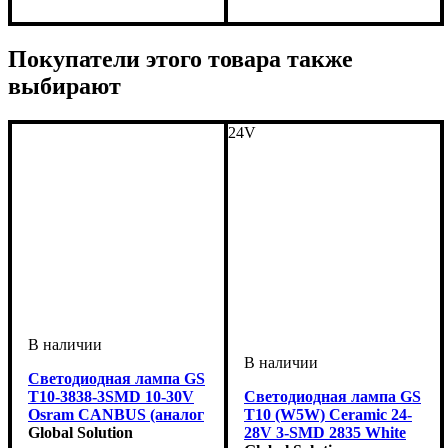
Цоколь лампы
Тип светодиодного элемента
Количество светодиодов
Напряжение, V
Мощность, W
Световой поток, LM
Обманка (CANBUS)
Количество в упаковке
: 55W
: HB3 (9005)
: 10-30V
: Так
:
: 2
:
:
Цоколь лампы
Напряжение, V
Мощность, W
Световой поток, LM
Цветовая Температура
Обманка (CANBUS)
Количество в упаковке
: 55W
: H7
: 10-30V
: Так
:
:
: 2
7035CSP
12 SMD
13000Lm
шт.
13000Lm
6000 K
шт.
Покупатели этого товара также
выбирают
24V
Светодиодная лампа GS
T10-3838-3SMD 10-30V
Светодиодная лампа GS
Osram CANBUS (аналог
T10 (W5W) Ceramic 24-
W5W) Белая | gs.kh.ua
Global Solution
28V 3-SMD 2835 White