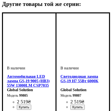
Другие товары той же серии:
Автомобильная LED
Светодиодная лампа
лампа GS-19 9005 (HB3)
GS-19 H7 55Вт 6000K
55W 13000LM CSP7035
CANBUS (Комплект 2
Global Solution
Global Solution
шт)
99805
99807
2 519
₴
2 519
₴