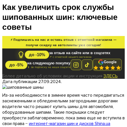
Как увеличить срок службы
шипованных шин: ключевые
советы
⚡ Подпишись на нас и оставь отзыв с отметкой магазина —
получи скидку на автолампы уже сегодня!
за отзыв на сайте или в соцсетях
до -10%
📌 с отметкой нашего магазина
Google
на следующую покупку
до -5%
📱 за подписку на наши соцсети
Более детально об условиях акции и инструкция
ЗДЕСЬ
.
Дата публикации 27.09.2024.
Из-за необходимости в зимнее время часто передвигаться
заснеженными и обледенелыми загородными дорогами
водители часто решают купить шины для автомобиля,
оборудованные шипами. Такие покрышки следует
приобрести заблаговременно, пока зима еще не вступила в
свои права −
интернет-магазин шин и дисков Shina.ua