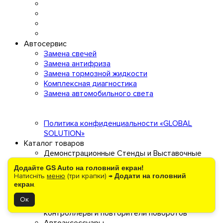
Автосервис
Замена свечей
Замена антифриза
Замена тормозной жидкости
Комплексная диагностика
Замена автомобильного света
Политика конфиденциальности «GLOBAL
SOLUTION»
Каталог товаров
Демонстрационные Стенды и Выставочные
Рамки для Автомобильных Лампочек
Додайте GS Auto на головний екран!
Электроника
Натисніть
меню
(три крапки) →
Додати на головний
Энергообеспечение
екран
.
Авто свет
Ок
Светодиодный тюнинг авто: неоновые ленты,
контроллеры и повторители поворотов