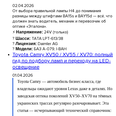
02.04.2026
От выбора правильной лампы H4 до понимания
разницы между штифтами BA15s и BAY15d — всё, что
должен знать водитель, механик и перевозчик об
оптике «Эталона».
⚡
24V (только)
Напряжение:
?
TATA LPT-613/38
Шасси:
?
Daimler AG
Лицензия:
?
БАЗ А-079, І-ВАН
Модели:
Toyota Camry XV50 / XV55 / XV70: полный
гид по подбору ламп и переходу на LED-
освещение
01.04.2026
Toyota Camry — автомобиль бизнес-класса, где
владельцы ожидают уровня Lexus даже в деталях. Но
заводская оптика поколений XV50–XV70 на тёмных
украинских трассах регулярно разочаровывает. Эта
статья — исчерпывающий технический справочник: