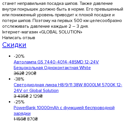
станет неправильная посадка шипов. Также давление
внутри покрышек должно быть в норме. Его превышенный
или пониженный уровень приводит к плохой посадке и
потери шипов. Поэтому на первых 500 км целесообразно
отслеживать давление каждые 2 – 3 дня.
Інтернет-магазин «GLOBAL SOLUTION»
Написать отзыв
Скидки
-20%
Автолампа GS 7440-4014-48SMD 12-24V
Безцокольная Одноконтактная White
362
₴
290
₴
-38%
Светодиодная линза Н8/9/11 38W 8000LM 5700K 12-
24V от Global Solution
3 435
₴
2 129
₴
-25%
PowerBank 10000mAh с функцией беcпроводной
зарядки
1 159
₴
870
₴