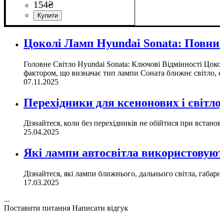
154
₴
Цоколь
Марки авто
Кількість в упаковці
: h7
: Opel, Mazda, Honda,
: 1шт
Geely
Цоколі Ламп Hyundai Sonata: Повни
Головне Світло Hyundai Sonata: Ключові Відмінності Цоко
фактором, що визначає тип лампи Соната ближнє світло, є 
07.11.2025
Перехідники для ксенонових і світло
Дізнайтеся, коли без перехідників не обійтися при встано
25.04.2025
Які лампи автосвітла використовуют
Дізнайтеся, які лампи ближнього, дальнього світла, габар
17.03.2025
...
Поставити питання
Написати відгук