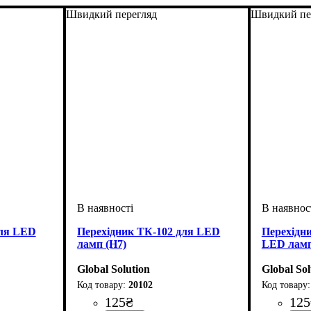
Швидкий перегляд
Швидкий пе
для LED
Перехідник ТК-102 для LED
Перехідни
ламп (H7)
LED лам
Global Solution
Global Sol
20102
125
₴
125