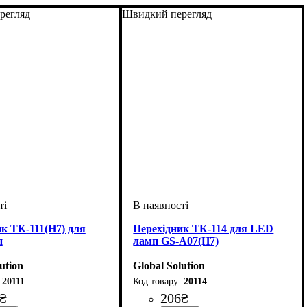
регляд
Швидкий перегляд
к ТК-111(H7) для
Перехідник ТК-114 для LED
п
ламп GS-A07(H7)
ution
Global Solution
20111
20114
₴
206
₴