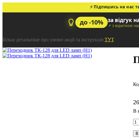
⚡ Підпишись на нас т
за відгук н
до -10%
📌 з відміткою н
Більш детальніше про умови акції та інструкція
ТУТ
.
П
2
В