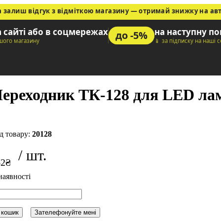
а залиш відгук з відміткою магазину — отримай знижку на ав
а сайті або в соцмережах
на наступну п
до -5%
ашого магазину
📱 за підписку на наші 
ереходник ТК-128 для LED ла
20128
62
₴
 кошик
Зателефонуйте мені