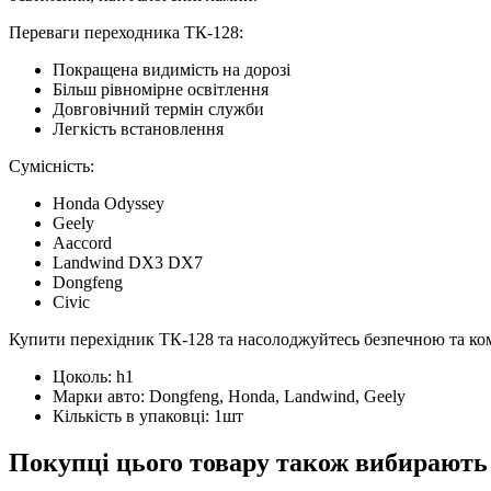
Переваги переходника ТК-128:
Покращена видимість на дорозі
Більш рівномірне освітлення
Довговічний термін служби
Легкість встановлення
Сумісність:
Honda Odyssey
Geely
Aaccord
Landwind DX3 DX7
Dongfeng
Civic
Купити перехідник ТК-128 та насолоджуйтесь безпечною та к
Цоколь:
h1
Марки авто:
Dongfeng, Honda, Landwind, Geely
Кількість в упаковці:
1шт
Покупці цього товару також вибирають