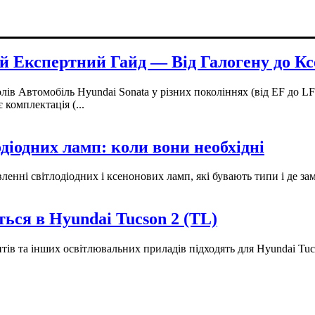
й Експертний Гайд — Від Галогену до К
лів Автомобіль Hyundai Sonata у різних поколіннях (від EF до L
комплектація (...
діодних ламп: коли вони необхідні
вленні світлодіодних і ксенонових ламп, які бувають типи і де за
ься в Hyundai Tucson 2 (TL)
итів та інших освітлювальних приладів підходять для Hyundai Tuc