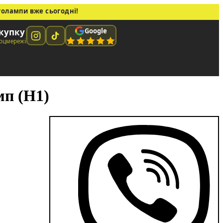
толампи вже сьогодні!
Google
окупку
соцмережі
мп (H1)