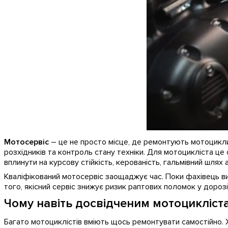
Мотосервіс
– це не просто місце, де ремонтують мотоцикли
розхідників та контроль стану техніки. Для мотоцикліста це
вплинути на курсову стійкість, керованість, гальмівний шля
Кваліфікований мотосервіс заощаджує час. Поки фахівець вико
того, якісний сервіс знижує ризик раптових поломок у дороз
Чому навіть досвідченим мотоцикліст
Багато мотоциклістів вміють щось ремонтувати самостійно. Хт