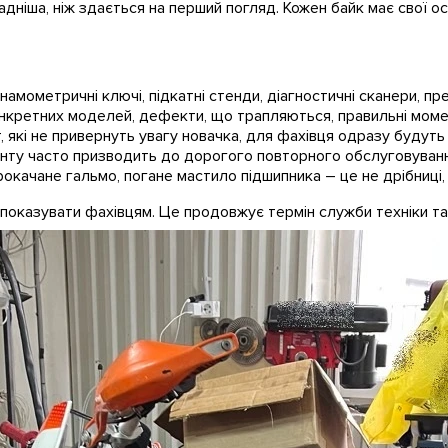
ладніша, ніж здається на перший погляд. Кожен байк має свої 
мометричні ключі, підкатні стенди, діагностичні сканери, прес
нкретних моделей, дефекти, що трапляються, правильні момент
, які не привернуть увагу новачка, для фахівця одразу будут
нту часто призводить до дорогого повторного обслуговуванн
окачане гальмо, погане мастило підшипника – це не дрібниці,
 показувати фахівцям. Це продовжує термін служби техніки та