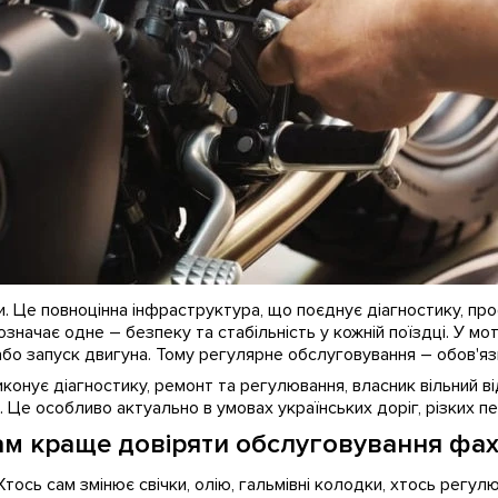
. Це повноцінна інфраструктура, що поєднує діагностику, про
 означає одне – безпеку та стабільність у кожній поїздці. У 
х або запуск двигуна. Тому регулярне обслуговування – обов'я
нує діагностику, ремонт та регулювання, власник вільний від 
і. Це особливо актуально в умовах українських доріг, різких 
ам краще довіряти обслуговування фа
ось сам змінює свічки, олію, гальмівні колодки, хтось регулює