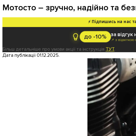
Мотосто – зручно, надійно та бе
⚡ Підпишись на нас т
за відгук 
до -10%
📌 з відміткою
Більш детальніше про умови акції та інструкція
ТУТ
.
Дата публікації 01.12.2025.