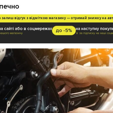
зпечно
а залиш відгук з відміткою магазину — отримай знижку на ав
на сайті або в соцмережах
на наступну покуп
до -5%
 нашого магазину
📱 за підписку на наші соц