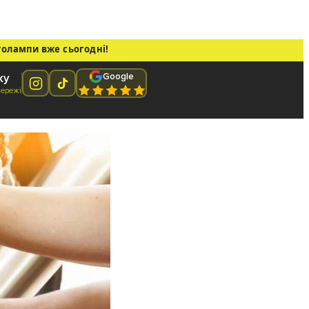
толампи вже сьогодні!
Google
ку
мережі