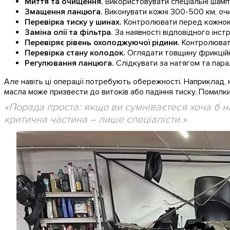
Миття та очищення.
Використовувати спеціальні шампу
Змащення ланцюга.
Виконувати кожні 300-500 км, оч
Перевірка тиску у шинах.
Контролювати перед кожною 
Заміна олії та фільтра.
За наявності відповідного інст
Перевіряє рівень охолоджуючої рідини.
Контролювати
Перевірка стану колодок.
Оглядати товщину фрикційно
Регулювання ланцюга.
Слідкувати за натягом та пара
Але навіть ці операції потребують обережності. Наприклад,
масла може призвести до витоків або падіння тиску. Помилк
Порада проста: якщо ви сумніваєтеся хоча б н
критична частина – лише спеціалісти.