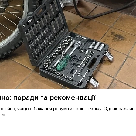
но: поради та рекомендації
мостійно, якщо є бажання розуміти свою техніку. Однак важлив
лі.