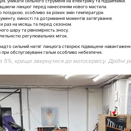
ні, уникати сильного струменя на електрику та підшипники.
ищаючи ланцюг перед нанесенням нового мастила.
поїздкою, особливо за різких змін температури.
рументу, ємності та дотримання моментів затягування.
 раз на місяць та перед сезоном.
го шару та рівномірність зносу.
лельністю регулювальних міток.
 надто сильний натяг ланцюга створює підвищене навантаженн
и при обслуговуванні гальм особливо небезпечні.
а 5%, краще звернутися до мотосервісу. Дрібні 