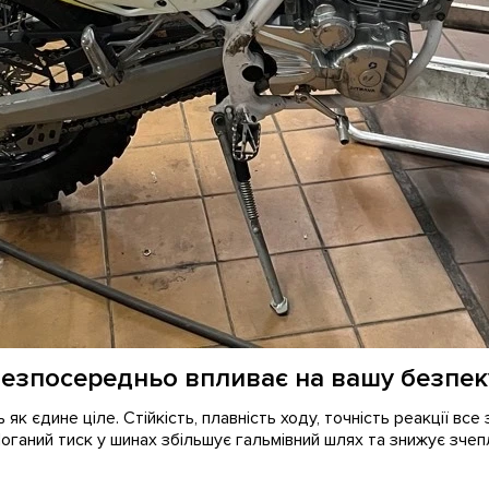
безпосередньо впливає на вашу безпек
як єдине ціле. Стійкість, плавність ходу, точність реакції все
 Поганий тиск у шинах збільшує гальмівний шлях та знижує зч