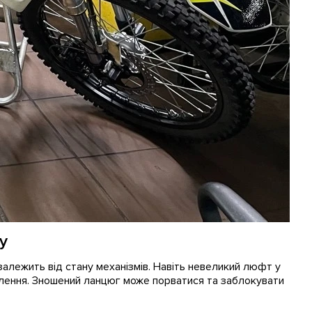
у
 залежить від стану механізмів. Навіть невеликий люфт у
еплення. Зношений ланцюг може порватися та заблокувати