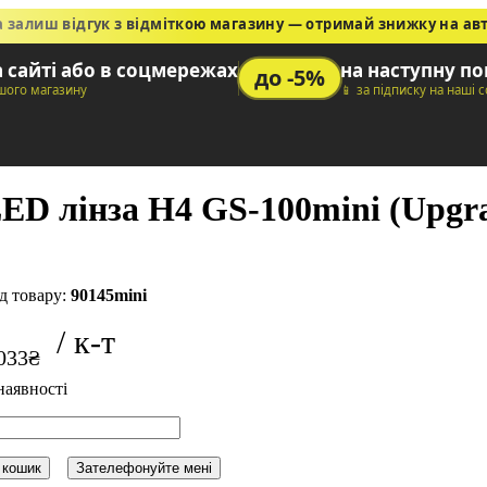
а залиш відгук з відміткою магазину — отримай знижку на ав
а сайті або в соцмережах
на наступну п
до -5%
ашого магазину
📱 за підписку на наші 
ED лінза H4 GS-100mini (Upgra
90145mini
033
₴
 кошик
Зателефонуйте мені