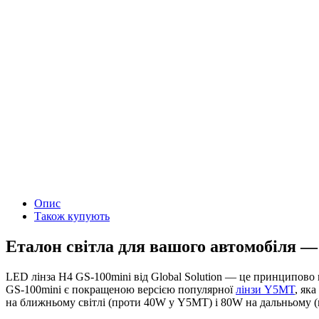
Опис
Також купують
Еталон світла для вашого автомобіля —
LED лінза H4 GS-100mini від Global Solution — це принципово н
GS-100mini є покращеною версією популярної
лінзи Y5MT
, як
на ближньому світлі (проти 40W у Y5MT) і 80W на дальньому (