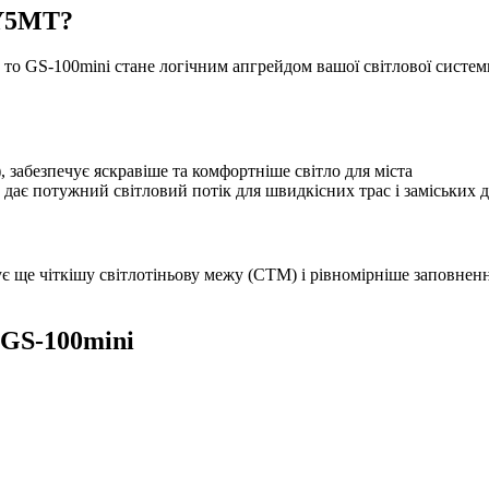
 Y5MT?
о GS-100mini стане логічним апгрейдом вашої світлової системи.
абезпечує яскравіше та комфортніше світло для міста
ає потужний світловий потік для швидкісних трас і заміських д
 ще чіткішу світлотіньову межу (СТМ) і рівномірніше заповнення
 GS-100mini