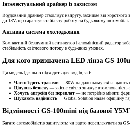
Інтелектуальний драйвер із захистом
Вбудований драйвер стабілізує напругу, захищає від короткого 
до 18V, що гарантує стабільну роботу на будь-якому автомобілі.
Активна система охолодження
Компактний безшумний вентилятор і алюмінієвий радіатор забезп
стабільність світлового потоку в будь-яких умовах.
Для кого призначена LED лінза GS-100
Ця модель ідеально підходить для водіїв, які:
Часто їздять трасами
— 80W на дальньому світлі дають в
Цінують безпеку
— якісне світло знижує втомлюваність 
Хочуть апгрейд без переплат
— не потрібно міняти фари
Шукають надійність
— Global Solution надає офіційну га
Відмінності GS-100mini від базової Y5
Багато автомобілістів запитують: чи варто переплачувати за G