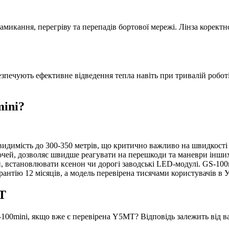
замикання, перегріву та перепадів бортової мережі. Лінза корект
ечують ефективне відведення тепла навіть при тривалій роботі н
mini?
идимість до 300-350 метрів, що критично важливо на швидкості
очей, дозволяє швидше реагувати на перешкоди та маневри інши
, встановлювати ксенон чи дорогі заводські LED-модулі. GS-100
рантію 12 місяців, а модель перевірена тисячами користувачів в У
MT
S-100mini, якщо вже є перевірена Y5MT? Відповідь залежить від 