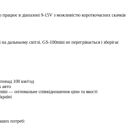
но працює в діапазоні 9-15V з можливістю короткочасних скачків
а дальньому світлі. GS-100mini не перегрівається і зберігає
 понад 100 км/год
х авто
mini — оптимальне співвідношення ціни та якості
країні
ваших потреб: