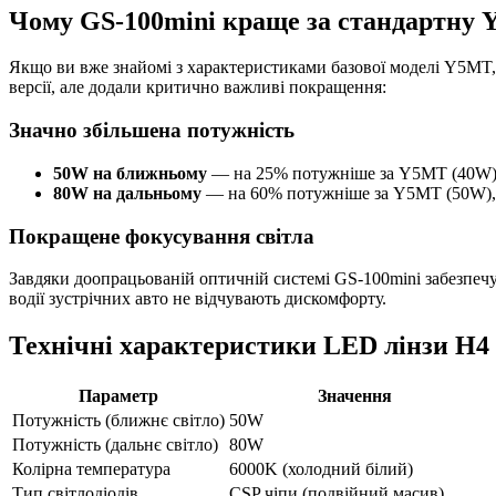
Чому GS-100mini краще за стандартну
Якщо ви вже знайомі з характеристиками базової моделі Y5MT, т
версії, але додали критично важливі покращення:
Значно збільшена потужність
50W на ближньому
— на 25% потужніше за Y5MT (40W), з
80W на дальньому
— на 60% потужніше за Y5MT (50W), д
Покращене фокусування світла
Завдяки доопрацьованій оптичній системі GS-100mini забезпечує
водії зустрічних авто не відчувають дискомфорту.
Технічні характеристики LED лінзи H4
Параметр
Значення
Потужність (ближнє світло)
50W
Потужність (дальнє світло)
80W
Колірна температура
6000K (холодний білий)
Тип світлодіодів
CSP чіпи (подвійний масив)