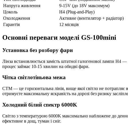
Напруга живлення
9-15V (до 18V максимум)
Цоколь
H4 (Plug-and-Play)
Охолодження
Активне (вентилятор + радіатор)
Гарантія
12 місяців
Основні переваги моделі GS-100mini
Установка без розбору фари
Лінза встановлюється замість штатної галогенової лампи H4 — 
процес займає 10-15 хвилин на обидві фари.
Чітка світлотіньова межа
СТМ — це горизонтальна лінія, вище якої світло не потрапляє в
отримуєте максимальну яскравість на дорозі без ризику засліпл
Холодний білий спектр 6000K
Світло з температурою 6000K максимально наближене до денного
ефективне в дощ, туман і сніг.