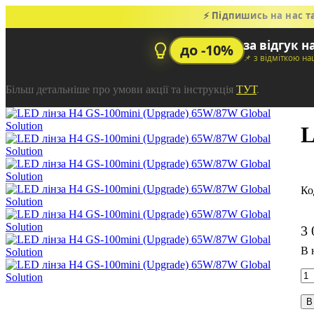
⚡ Підпишись на нас т
за відгук н
до -10%
📌 з відміткою н
Більш детальніше про умови акції та інструкція
ТУТ
.
L
3 
В