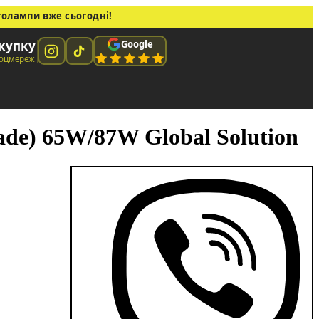
толампи вже сьогодні!
Google
окупку
соцмережі
de) 65W/87W Global Solution