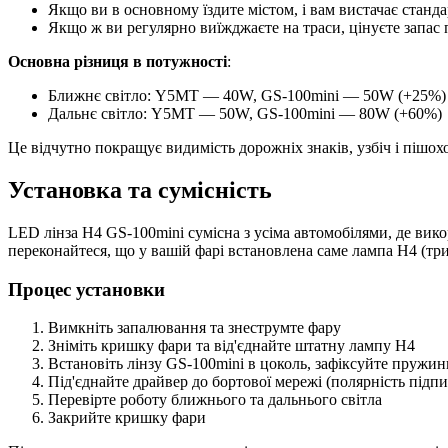
Якщо ви в основному їздите містом, і вам вистачає стан
Якщо ж ви регулярно виїжджаєте на траси, цінуєте запас
Основна різниця в потужності
:
Ближнє світло: Y5MT — 40W, GS-100mini — 50W (+25%)
Дальнє світло: Y5MT — 50W, GS-100mini — 80W (+60%)
Це відчутно покращує видимість дорожніх знаків, узбіч і пішохо
Установка та сумісність
LED лінза H4 GS-100mini сумісна з усіма автомобілями, де вик
переконайтеся, що у вашій фарі встановлена саме лампа H4 (тр
Процес установки
Вимкніть запалювання та знеструмте фару
Зніміть кришку фари та від'єднайте штатну лампу H4
Встановіть лінзу GS-100mini в цоколь, зафіксуйте пружи
Під'єднайте драйвер до бортової мережі (полярність підпи
Перевірте роботу ближнього та дальнього світла
Закрийте кришку фари