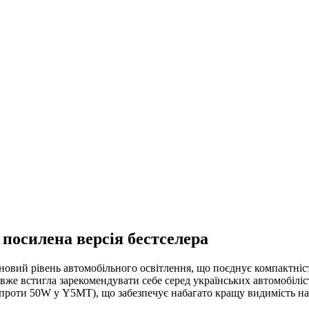
 посилена версія бестселера
овий рівень автомобільного освітлення, що поєднує компактність
а вже встигла зарекомендувати себе серед українських автомобілі
проти 50W у Y5MT), що забезпечує набагато кращу видимість на 