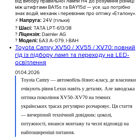
Від вибору правильної лампи H4 до розуміння різниці
між штифтами BA15s та BAY15d — усе, що потрібно
знає водій, механік і перевізник про оптику «Еталону».
⚡
24V (тільки)
Напруга:
?
TATA LPT-613/38
Шасі:
?
Daimler AG
Ліцензія:
?
БАЗ А-079, І-ВАН
Моделі:
Toyota Camry XV50 / XV55 / XV70: повний
гід із підбору ламп та переходу на LED-
освітлення
01.04.2026
Toyota Camry — автомобіль бізнес-класу, де власники
очікують рівня Lexus навіть у деталях. Але заводська
оптика покоління XV50–XV70 на темних
українських трасах регулярно розчаровує. Ця стаття
— вичерпний технічний довідник: цоколі,
потужності, нюанси монтажу та чесні відповіді на
найпоширеніші питання.