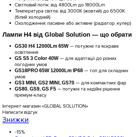
Світловий потік: від 4800Lm до 18000Lm
Температура світла: від 3000K (жовтий) до 6500K
(білий холодний)
Охолодження: пасивне або активне (радіатор, кулер)
Лампи H4 від Global Solution — що обрати
— потужне та яскраве
GS30 H4 12000Lm 65W
освітлення
— для адаптації до різних
GS S5 3 Color 40W
погодних умов
— топ для складних
GS18PRO 65W 12000Lm IP68
умов
— для компактних фар
GS3 MINI, GS2 MINI, GS70
— потужні та надійні рішення
GS80, GS9, GS F5
преміум-класу
Інтернет-магазин «GLOBAL SOLUTION»
Написати відгук
Знижки
-15%