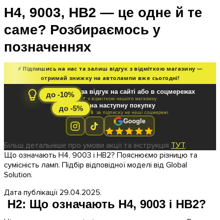
H4, 9003, HB2 — це одне й те
саме? Розбираємось у
позначеннях
⚡ Підпишись на нас та залиш відгук з відміткою магазину —
отримай знижку на автолампи вже сьогодні!
за відгук на сайті або в соцмережах
до -10%
📌 з відміткою нашого магазину
на наступну покупку
до -5%
📱 за підписку на наші соцмережі
Google
Більш детальніше про умови акції та інструкція
ТУТ
.
Що означають H4, 9003 і HB2? Пояснюємо різницю та
сумісність ламп. Підбір відповідної моделі від Global
Solution.
Дата публікації 29.04.2025.
H2: Що означають H4, 9003 і HB2?