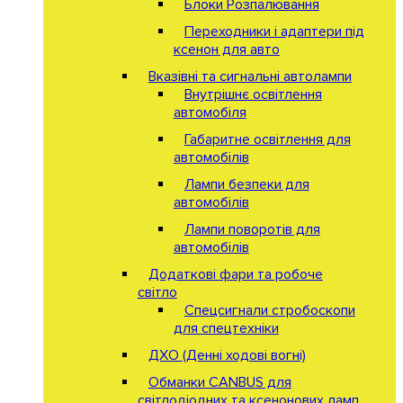
Блоки Розпалювання
Переходники і адаптери під
ксенон для авто
Вказівні та сигнальні автолампи
Внутрішнє освітлення
автомобіля
Габаритне освітлення для
автомобілів
Лампи безпеки для
автомобілів
Лампи поворотів для
автомобілів
Додаткові фари та робоче
світло
Спецсигнали стробоскопи
для спецтехніки
ДХО (Денні ходові вогні)
Обманки CANBUS для
світлодіодних та ксенонових ламп