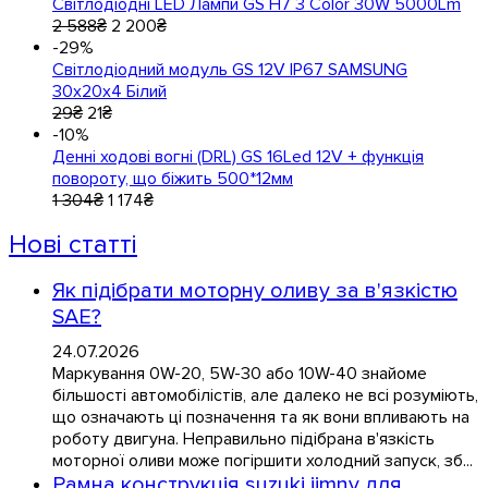
Світлодіодні LED Лампи GS H7 3 Color 30W 5000Lm
2 588
₴
2 200
₴
-29%
Світлодіодний модуль GS 12V IP67 SAMSUNG
30x20x4 Білий
29
₴
21
₴
-10%
Денні ходові вогні (DRL) GS 16Led 12V + функція
повороту, що біжить 500*12мм
1 304
₴
1 174
₴
Нові статті
Як підібрати моторну оливу за в'язкістю
SAE?
24.07.2026
Маркування 0W-20, 5W-30 або 10W-40 знайоме
більшості автомобілістів, але далеко не всі розуміють,
що означають ці позначення та як вони впливають на
роботу двигуна. Неправильно підібрана в'язкість
моторної оливи може погіршити холодний запуск, зб...
Рамна конструкція suzuki jimny для