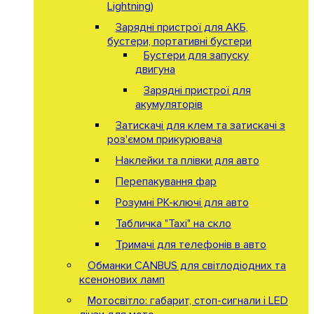
Lightning)
Зарядні пристрої для АКБ,
бустери, портативні бустери
Бустери для запуску
двигуна
Зарядні пристрої для
акумуляторів
Затискачі для клем та затискачі з
роз'ємом прикурювача
Наклейки та плівки для авто
Перепакування фар
Розумні РК-ключі для авто
Табличка "Taxi" на скло
Тримачі для телефонів в авто
Обманки CANBUS для світлодіодних та
ксенонових ламп
Мотосвітло: габарит, стоп-сигнали і LED