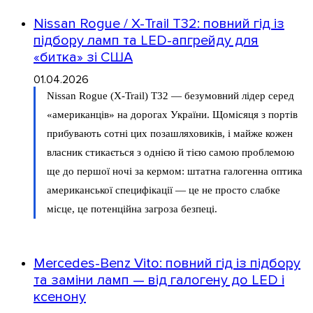
Nissan Rogue / X-Trail T32: повний гід із
підбору ламп та LED-апгрейду для
«битка» зі США
01.04.2026
Nissan Rogue (X-Trail) T32 — безумовний лідер серед
«американців» на дорогах України. Щомісяця з портів
прибувають сотні цих позашляховиків, і майже кожен
власник стикається з однією й тією самою проблемою
ще до першої ночі за кермом: штатна галогенна оптика
американської специфікації — це не просто слабке
місце, це потенційна загроза безпеці.
Mercedes-Benz Vito: повний гід із підбору
та заміни ламп — від галогену до LED і
ксенону