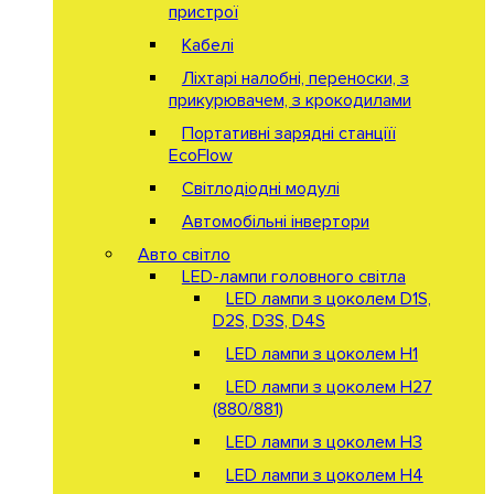
пристрої
Кабелі
Ліхтарі налобні, переноски, з
прикурювачем, з крокодилами
Портативні зарядні станціїї
EcoFlow
Світлодіодні модулі
Автомобільні інвертори
Авто світло
LED-лампи головного світла
LED лампи з цоколем D1S,
D2S, D3S, D4S
LED лампи з цоколем H1
LED лампи з цоколем H27
(880/881)
LED лампи з цоколем H3
LED лампи з цоколем H4