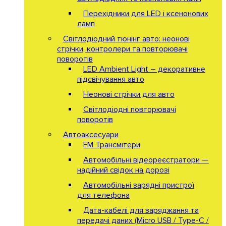
Перехідники для LED і ксенонових
ламп
Світлодіодний тюнінг авто: неонові
стрічки, контролери та повторювачі
поворотів
LED Ambient Light – декоративне
підсвічування авто
Неонові стрічки для авто
Світлодіодні повторювачі
поворотів
Автоаксесуари
FM Трансмітери
Автомобільні відеореєстратори —
надійний свідок на дорозі
Автомобільні зарядні пристрої
для телефона
Дата-кабелі для заряджання та
передачі даних (Micro USB / Type-C /