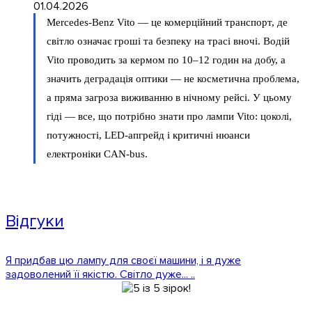
01.04.2026
Mercedes-Benz Vito — це комерційний транспорт, де
світло означає гроші та безпеку на трасі вночі. Водій
Vito проводить за кермом по 10–12 годин на добу, а
значить деградація оптики — не косметична проблема,
а пряма загроза виживанню в нічному рейсі. У цьому
гіді — все, що потрібно знати про лампи Vito: цоколі,
потужності, LED-апгрейд і критичні нюанси
електроніки CAN-bus.
Відгуки
Я придбав цю лампу для своєї машини, і я дуже
задоволений її якістю. Світло дуже... ..