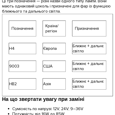
Ці три позначення — різні назви одного типу лампи. Вони
мають однаковий цоколь і призначені для фар із функцією
ближнього та дальнього світла.
Країна/
Позначення
Призначення
регіон
Ближнє + дальнє
H4
Європа
світло
Ближнє + дальнє
9003
США
світло
Ближнє + дальнє
HB2
Азія
світло
На що звертати увагу при заміні
Сумісність по напрузі: 12V, 24V, 9–36V
Потужність: від 16W до 85W