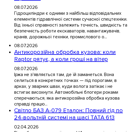
08.07.2026
Гідроциліндри є одними з найбільш відповідальних
елементів гідравлічної системи сучасної спецтехніки.
Від їхньої справності залежить точність, швидкість та
безпечність роботи екскаваторів, навантажувачів,
кранів, дорожньої техніки, промислового о...
08.07.2026
Антикорозійна обробка кузова: коли
Raptor рятує, а коли гроші на вітер
08.07.2026
Іржа не з'являється там, де їй заманеться. Вона
селиться в конкретних точках — під порогами, в
арках, у зварних швах, куди волога затікає і не
встигає висохнути. Автомобільні блогери роками
сперечаються, яка антикорозійна обробка кузова
справді працю...
Світло БАЗ А-079 Еталон: Повний гід по
24-вольтній системі на шасі TATA 613
02.04.2026