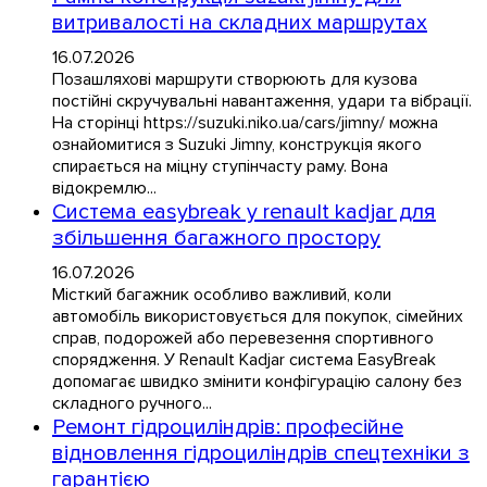
витривалості на складних маршрутах
16.07.2026
Позашляхові маршрути створюють для кузова
постійні скручувальні навантаження, удари та вібрації.
На сторінці https://suzuki.niko.ua/cars/jimny/ можна
ознайомитися з Suzuki Jimny, конструкція якого
спирається на міцну ступінчасту раму. Вона
відокремлю...
Система easybreak у renault kadjar для
збільшення багажного простору
16.07.2026
Місткий багажник особливо важливий, коли
автомобіль використовується для покупок, сімейних
справ, подорожей або перевезення спортивного
спорядження. У Renault Kadjar система EasyBreak
допомагає швидко змінити конфігурацію салону без
складного ручного...
Ремонт гідроциліндрів: професійне
відновлення гідроциліндрів спецтехніки з
гарантією