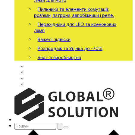
лінзи для мото
Пильники та елементи комутації:
роз'єми, патрони, запобіжники і реле.
Перехідники для LED та ксенонових
ламп
Важелі підвіски
Розпродаж та Уцінка до -70%
Зняті з виробництва