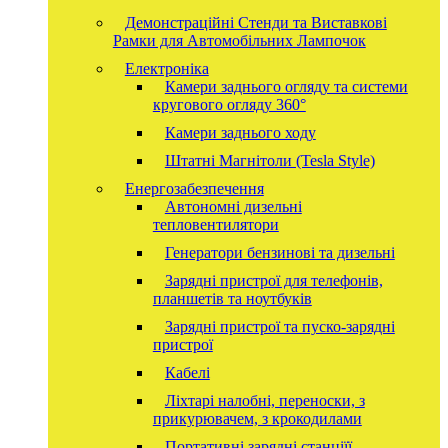
Демонстраційні Стенди та Виставкові
Рамки для Автомобільних Лампочок
Електроніка
Камери заднього огляду та системи
кругового огляду 360°
Камери заднього ходу
Штатні Магнітоли (Tesla Style)
Енергозабезпечення
Автономні дизельні
тепловентилятори
Генератори бензинові та дизельні
Зарядні пристрої для телефонів,
планшетів та ноутбуків
Зарядні пристрої та пуско-зарядні
пристрої
Кабелі
Ліхтарі налобні, переноски, з
прикурювачем, з крокодилами
Портативні зарядні станціїї