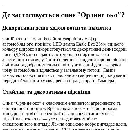
Де застосовується синє "Орлине око"?
Декоративні денні ходові вогні та підсвітка
Синій колір — один із найпопулярніших у сфері
автомобільного тюнінгу. LED лампа Eagle Eye 23мм синього
кольору широко використовується як декоративні денні ходові
вогні (ДХВ), що надають автомобілю спортивного та
агресивного вигляду. Синє свічення з конденсаторною лінзою
є чітким та добре помітним навіть у яскравий день, завдяки
чому автомобіль виділяється у загальному потоці. Лампа
також застосовується як сигнальне або акцентне підсвічування
передньої частини кузова, решітки радіатора та бампера.
Стайлінг та декоративна підсвітка
Синє "Орлине око" є класичним елементом агресивного та
спортивного тюнінгу. Врізні ліхтарі в бампер або порогах,
контурна підсвітка передньої та задньої частини кузова,
підсвітка арок коліс — усе це надає автомобілю
ексклюзивного вигляду. Лампа однаково добре виглядає вдень
завдяки насиченому синьому COB-свіченню та вночі, коли