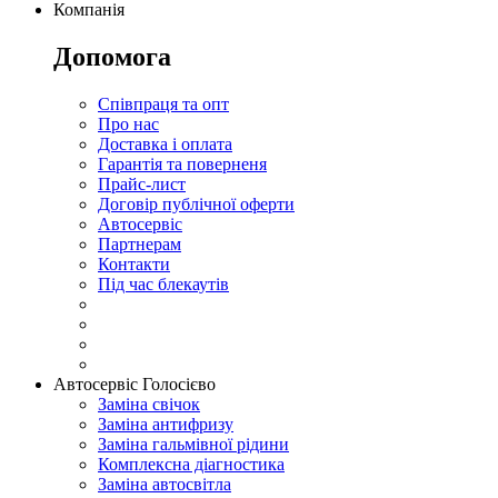
Компанія
Допомога
Співпраця та опт
Про нас
Доставка і оплата
Гарантія та поверненя
Прайс-лист
Договір публічної оферти
Автосервіс
Партнерам
Контакти
Під час блекаутів
Автосервіс Голосієво
Заміна свічок
Заміна антифризу
Заміна гальмівної рідини
Комплексна діагностика
Заміна автосвітла