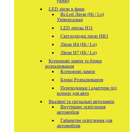
(9006)
LED лінзи в фари
Bi-Led Лінзи (Hi / Lo)
Універсальні
LED линзы H11
Світлодіодні лінзи HB3
Лінзи Н4 (Hi / Lo)
Лінзи Н7 (Hi / Lo)
Ксенонові лампи та блоки
розпалювання
Ксенонові лампи
Блоки Розпалювання
Переходники і адаптери під
ксенон для авто
Вказівні та сигнальні автолампи
Внутрішнє освітлення
автомобіля
Габаритне освітлення для
автомобілів