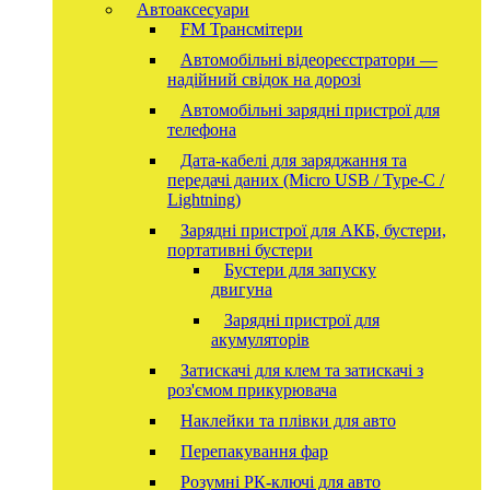
Автоаксесуари
FM Трансмітери
Автомобільні відеореєстратори —
надійний свідок на дорозі
Автомобільні зарядні пристрої для
телефона
Дата-кабелі для заряджання та
передачі даних (Micro USB / Type-C /
Lightning)
Зарядні пристрої для АКБ, бустери,
портативні бустери
Бустери для запуску
двигуна
Зарядні пристрої для
акумуляторів
Затискачі для клем та затискачі з
роз'ємом прикурювача
Наклейки та плівки для авто
Перепакування фар
Розумні РК-ключі для авто