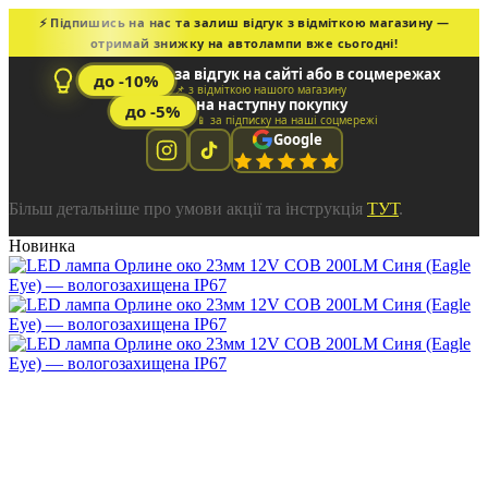
⚡ Підпишись на нас та залиш відгук з відміткою магазину —
отримай знижку на автолампи вже сьогодні!
за відгук на сайті або в соцмережах
до -10%
📌 з відміткою нашого магазину
на наступну покупку
до -5%
📱 за підписку на наші соцмережі
Google
Більш детальніше про умови акції та інструкція
ТУТ
.
Новинка