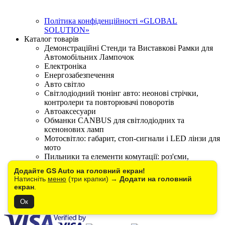
Політика конфіденційності «GLOBAL
SOLUTION»
Каталог товарів
Демонстраційні Стенди та Виставкові Рамки для
Автомобільних Лампочок
Електроніка
Енергозабезпечення
Авто світло
Світлодіодний тюнінг авто: неонові стрічки,
контролери та повторювачі поворотів
Автоаксесуари
Обманки CANBUS для світлодіодних та
ксенонових ламп
Мотосвітло: габарит, стоп-сигнали і LED лінзи для
мото
Пильники та елементи комутації: роз'єми,
патрони, запобіжники і реле.
Додайте GS Auto на головний екран!
Перехідники для LED та ксенонових ламп
Натисніть
меню
(три крапки) →
Додати на головний
Важелі підвіски
екран
.
Розпродаж та Уцінка до -70%
Зняті з виробництва
Ок