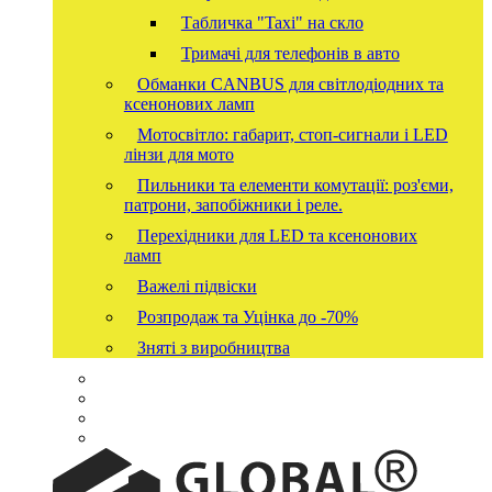
Табличка "Taxi" на скло
Тримачі для телефонів в авто
Обманки CANBUS для світлодіодних та
ксенонових ламп
Мотосвітло: габарит, стоп-сигнали і LED
лінзи для мото
Пильники та елементи комутації: роз'єми,
патрони, запобіжники і реле.
Перехідники для LED та ксенонових
ламп
Важелі підвіски
Розпродаж та Уцінка до -70%
Зняті з виробництва