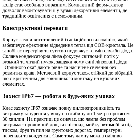
колір стає особливо виразним. Компактний форм-фактор
дозволяє вмонтовувати її у вузькі декоративні елементи, де
традиційне освітлення є неможливим.
Конструктивні переваги
Корпус лампи виготовлений із авіаційного алюмінію, який
забезпечує ефективне відведення тепла від COB-кристала. Це
запобігає перегріву та суттєво подовжує термін служби діода.
Скляна конденсаторна лінза фокусує світловий потік у
вузький та чіткий пучок, завдяки чому сині лінзовані діоди
"Орлиного ока" дають рівне та насичене свічення без
розмитих країв. Металевий корпус також стійкий до вібрацій,
що є критичним для зовнішнього монтажу на кузовних
елементах.
Захист IP67 — робота в будь-яких умовах
Клас захисту IP67 означає повну пилонепроникність та
витримку занурення у воду на глибину до 1 метра протягом
30 хвилин. На практиці це означає, що лампа без проблем
витримає: проливний дощ та снігопад, мийку автомобіля під
тиском, бруд та пил на ґрунтових дорогах, температурні
перепади та конденсат. Саме тому лампу можна сміливо