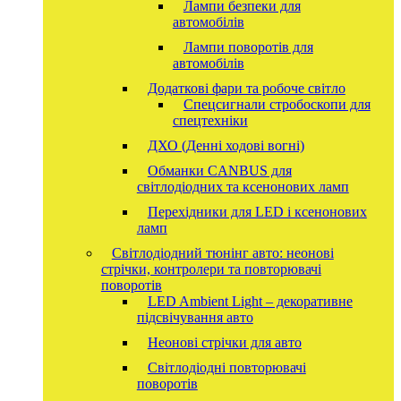
Лампи безпеки для
автомобілів
Лампи поворотів для
автомобілів
Додаткові фари та робоче світло
Спецсигнали стробоскопи для
спецтехніки
ДХО (Денні ходові вогні)
Обманки CANBUS для
світлодіодних та ксенонових ламп
Перехідники для LED і ксенонових
ламп
Світлодіодний тюнінг авто: неонові
стрічки, контролери та повторювачі
поворотів
LED Ambient Light – декоративне
підсвічування авто
Неонові стрічки для авто
Світлодіодні повторювачі
поворотів