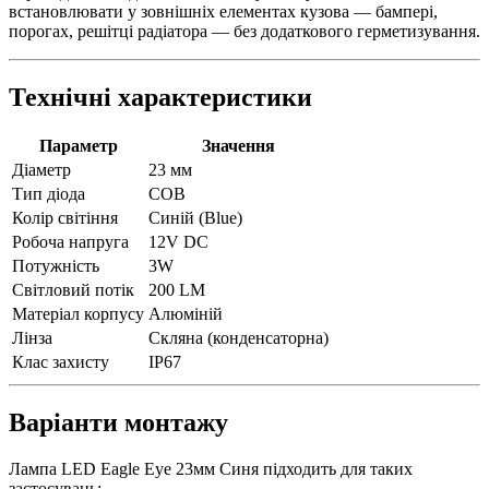
встановлювати у зовнішніх елементах кузова — бампері,
порогах, решітці радіатора — без додаткового герметизування.
Технічні характеристики
Параметр
Значення
Діаметр
23 мм
Тип діода
COB
Колір світіння
Синій (Blue)
Робоча напруга
12V DC
Потужність
3W
Світловий потік
200 LM
Матеріал корпусу
Алюміній
Лінза
Скляна (конденсаторна)
Клас захисту
IP67
Варіанти монтажу
Лампа LED Eagle Eye 23мм Синя підходить для таких
застосувань: