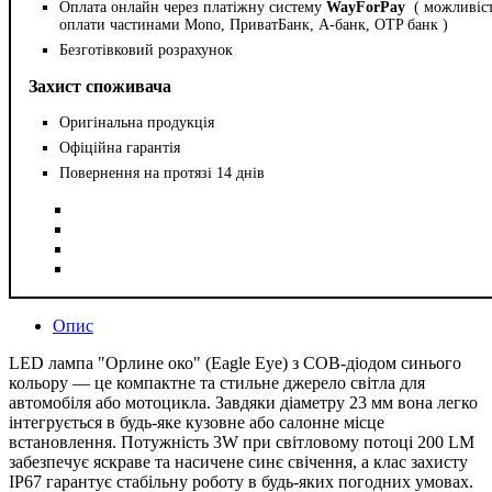
Оплата онлайн через платіжну систему
WayForPay
( можливіс
оплати частинами Mono, ПриватБанк, А-банк, OTP банк )
Безготівковий розрахунок
Захист споживача
Оригінальна продукція
Офіційна гарантія
Повернення на протязі 14 днів
Опис
LED лампа "Орлине око" (Eagle Eye) з COB-діодом синього
кольору — це компактне та стильне джерело світла для
автомобіля або мотоцикла. Завдяки діаметру 23 мм вона легко
інтегрується в будь-яке кузовне або салонне місце
встановлення. Потужність 3W при світловому потоці 200 LM
забезпечує яскраве та насичене синє свічення, а клас захисту
IP67 гарантує стабільну роботу в будь-яких погодних умовах.