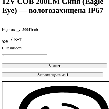
12V COB 200LM Синя (Eagle
Eye) — вологозахищена IP67
50041cob
92
₴
В кошик
Зателефонуйте мені