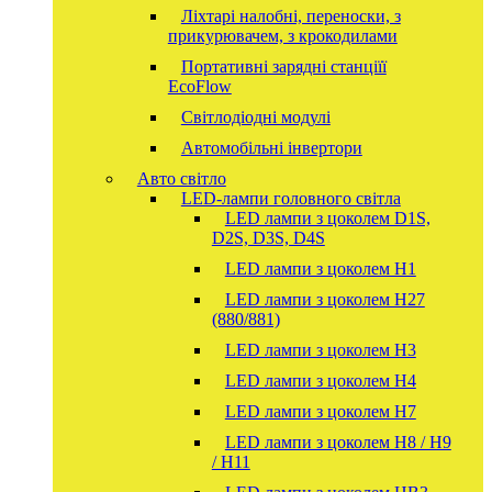
Ліхтарі налобні, переноски, з
прикурювачем, з крокодилами
Портативні зарядні станціїї
EcoFlow
Світлодіодні модулі
Автомобільні інвертори
Авто світло
LED-лампи головного світла
LED лампи з цоколем D1S,
D2S, D3S, D4S
LED лампи з цоколем H1
LED лампи з цоколем H27
(880/881)
LED лампи з цоколем H3
LED лампи з цоколем H4
LED лампи з цоколем H7
LED лампи з цоколем H8 / H9
/ H11