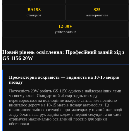
BA15S
S25
стандарт
альтернатива
12-30V
універсальна
Новий рівень освітлення: Професійний задній хід з
GS 1156 20W
Прожекторна яскравість — видимість на 10-15 метрів
позаду
Потужність 20W робить GS 1156 однією з найяскравіших ламп
у своєму класі. Стандартний ліхтар заднього ходу
перетворюється на повноцінне джерело світла, яке повністю
висвітлює дорогу на 10-15 метрів позаду автомобіля. Це
принципово змінює ситуацію при маневрах у нічний час: водії
ззаду бачать ваш рух заднім ходом з першої секунди, а ви самі
отримуєте максимально освітлений простір для оцінки
обстановки.