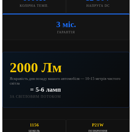
КОЛІРНА ТЕМП.
НАПРУГА DC
3 міс.
ГАРАНТІЯ
2000 Лм
Яскравість дня позаду вашого автомобіля — 10-15 метрів чистого
світла
= 5-6 ламп
ЗА СВІТЛОВИМ ПОТОКОМ
1156
P21W
цоколь
позначення