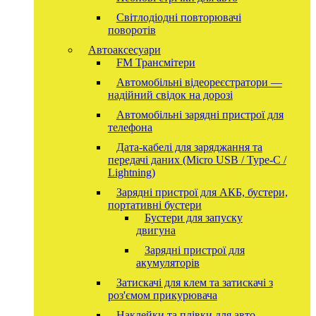
Світлодіодні повторювачі
поворотів
Автоаксесуари
FM Трансмітери
Автомобільні відеореєстратори —
надійний свідок на дорозі
Автомобільні зарядні пристрої для
телефона
Дата-кабелі для заряджання та
передачі даних (Micro USB / Type-C /
Lightning)
Зарядні пристрої для АКБ, бустери,
портативні бустери
Бустери для запуску
двигуна
Зарядні пристрої для
акумуляторів
Затискачі для клем та затискачі з
роз'ємом прикурювача
Наклейки та плівки для авто