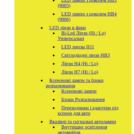
LED лампи з цоколем HB3
(9005)
LED лампи з цоколем HB4
(9006)
LED лінзи в фари
Bi-Led Лінзи (Hi / Lo)
Універсальні
LED линзы H11
Світлодіодні лінзи HB3
Лінзи Н4 (Hi / Lo)
Лінзи Н7 (Hi / Lo)
Ксенонові лампи та блоки
розпалювання
Ксенонові лампи
Блоки Розпалювання
Переходники і адаптери під
ксенон для авто
Вказівні та сигнальні автолампи
Внутрішнє освітлення
автомобіля