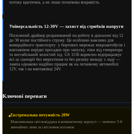
потоку критична, а не лише початкова яскравість.
Універсальність 12-30V — захист від стрибків напруги
Посилений драйвер розрахований на роботу в діапазоні від 12
до 30 вольт постійного струму. Це особливо важливо для
комерційного транспорту: у бортових мережах мікроавтобусів і
вантажівок нерідкі просадки при запуску, піки від генератора
та нестабільний холостий хід. GS 1156 коректно відпрацьовує
всі ці сценарії без мерехтіння та без ризику виходу з ладу —
лампа однаково надійно працює як на легковому автомобілі
12V, так і на вантажівці 24V.
Ключові переваги
Екстремальна потужність 20W
Максимальна світловіддача в компактному корпусі — замінює 5-6
звичайних ламп за світловим потоком.