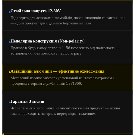
Стабільна напруга 12-30V
Підходить для легкових автомобілів, позашляховиків та вантажівок
— один продукт для будь-якої бортової мережі.
Неполярна конструкція (Non-polarity)
Працює в будь-якому патроні 1156 незалежно від полярності —
встановлення без помилок з першого разу.
Авіаційний алюміній — ефективне охолодження
Металевий корпус забезпечує тепловий контакт з патроном і
продовжує термін служби чіпів CSP1860.
Гарантія 3 місяці
Чесна гарантія виробника на високопотужний продукт — кожна
лампа проходить контроль перед відвантаженням.