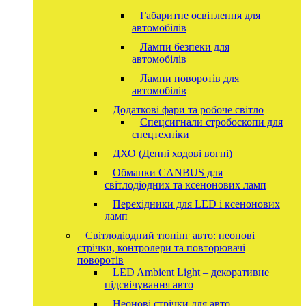
Габаритне освітлення для
автомобілів
Лампи безпеки для
автомобілів
Лампи поворотів для
автомобілів
Додаткові фари та робоче світло
Спецсигнали стробоскопи для
спецтехніки
ДХО (Денні ходові вогні)
Обманки CANBUS для
світлодіодних та ксенонових ламп
Перехідники для LED і ксенонових
ламп
Світлодіодний тюнінг авто: неонові
стрічки, контролери та повторювачі
поворотів
LED Ambient Light – декоративне
підсвічування авто
Неонові стрічки для авто