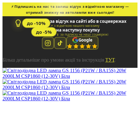
⚡ Підпишись на нас та залиш відгук з відміткою магазину —
отримай знижку на автолампи вже сьогодні!
за відгук на сайті або в соцмережах
до -10%
📌 з відміткою нашого магазину
на наступну покупку
до -5%
📱 за підписку на наші соцмережі
Google
Більш детальніше про умови акції та інструкція
ТУТ
.