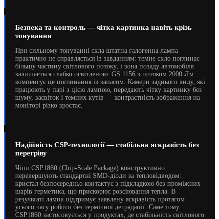
Безпека та контроль — чітка картинка навіть крізь
тонування
При сильному тонуванні скла штатна галогенна лампа
практично не справляється із завданням: темне скло поглинає
більшу частину світлового потоку, і зона позаду автомобіля
залишається слабко освітленою. GS 1156 з потоком 2000 Лм
компенсує це поглинання із запасом. Камери заднього виду, які
працюють у парі з цією лампою, передають чітку картинку без
шуму, засвіток і темних кутів — контрастність зображення на
моніторі різко зростає.
Надійність CSP-технології — стабільна яскравість без
перегріву
Чіпи CSP1860 (Chip-Scale Package) конструктивно
перевершують стандартні SMD-діоди за тепловідводом:
кристал безпосередньо контактує з підкладкою без проміжних
шарів герметика, що прискорює розсіювання тепла. В
результаті лампа підтримує заявлену яскравість протягом
усього часу роботи без термічної деградації. Саме тому
CSP1860 застосовується у продуктах, де стабільність світлового