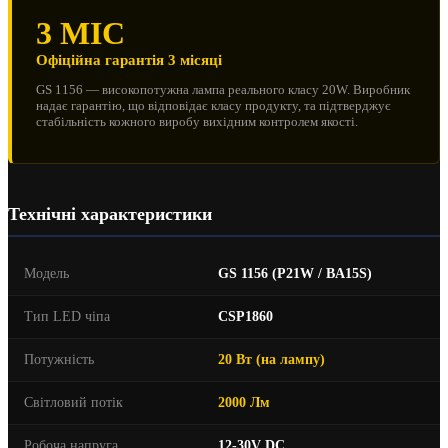
3 МІС
Офіційна гарантія 3 місяці
GS 1156 — високопотужна лампа реального класу 20W. Виробник
надає гарантію, що відповідає класу продукту, та підтверджує
стабільність кожного виробу вихідним контролем якості.
Технічні характеристики
Модель
GS 1156 (P21W / BA15S)
Тип LED чіпа
CSP1860
Потужність
20 Вт (на лампу)
Світловий потік
2000 Лм
Робоча напруга
12-30V DC