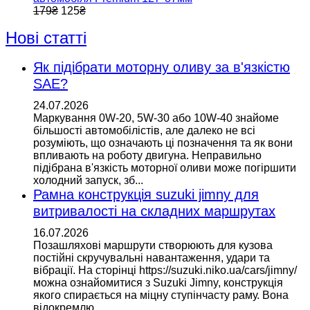
179
₴
125
₴
Нові статті
Як підібрати моторну оливу за в'язкістю
SAE?
24.07.2026
Маркування 0W-20, 5W-30 або 10W-40 знайоме
більшості автомобілістів, але далеко не всі
розуміють, що означають ці позначення та як вони
впливають на роботу двигуна. Неправильно
підібрана в'язкість моторної оливи може погіршити
холодний запуск, зб...
Рамна конструкція suzuki jimny для
витривалості на складних маршрутах
16.07.2026
Позашляхові маршрути створюють для кузова
постійні скручувальні навантаження, удари та
вібрації. На сторінці https://suzuki.niko.ua/cars/jimny/
можна ознайомитися з Suzuki Jimny, конструкція
якого спирається на міцну ступінчасту раму. Вона
відокремлю...