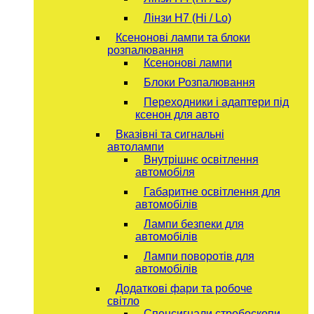
Лінзи Н7 (Hi / Lo)
Ксенонові лампи та блоки
розпалювання
Ксенонові лампи
Блоки Розпалювання
Переходники і адаптери під
ксенон для авто
Вказівні та сигнальні
автолампи
Внутрішнє освітлення
автомобіля
Габаритне освітлення для
автомобілів
Лампи безпеки для
автомобілів
Лампи поворотів для
автомобілів
Додаткові фари та робоче
світло
Спецсигнали стробоскопи