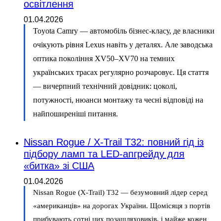
освітлення
01.04.2026
Toyota Camry — автомобіль бізнес-класу, де власники
очікують рівня Lexus навіть у деталях. Але заводська
оптика покоління XV50–XV70 на темних
українських трасах регулярно розчаровує. Ця стаття
— вичерпний технічний довідник: цоколі,
потужності, нюанси монтажу та чесні відповіді на
найпоширеніші питання.
Nissan Rogue / X-Trail T32: повний гід із
підбору ламп та LED-апгрейду для
«битка» зі США
01.04.2026
Nissan Rogue (X-Trail) T32 — безумовний лідер серед
«американців» на дорогах України. Щомісяця з портів
прибувають сотні цих позашляховиків, і майже кожен