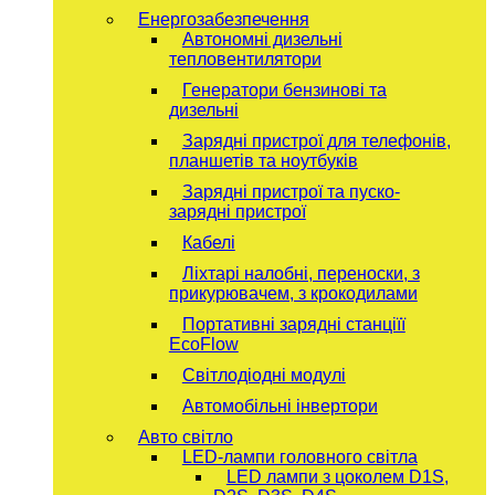
Енергозабезпечення
Автономні дизельні
тепловентилятори
Генератори бензинові та
дизельні
Зарядні пристрої для телефонів,
планшетів та ноутбуків
Зарядні пристрої та пуско-
зарядні пристрої
Кабелі
Ліхтарі налобні, переноски, з
прикурювачем, з крокодилами
Портативні зарядні станціїї
EcoFlow
Світлодіодні модулі
Автомобільні інвертори
Авто світло
LED-лампи головного світла
LED лампи з цоколем D1S,