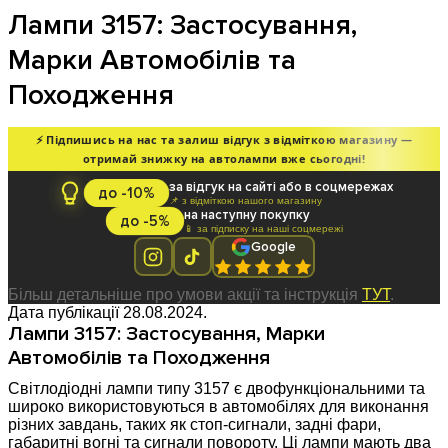
Лампи 3157: Застосування,
Марки Автомобілів та
Походження
⚡ Підпишись на нас та залиш відгук з відміткою магазину —
отримай знижку на автолампи вже сьогодні!
за відгук на сайті або в соцмережах
до -10%
📌 з відміткою нашого магазину
на наступну покупку
до -5%
📱 за підписку на наші соцмережі
Google
Більш детальніше про умови акції та інструкція
ТУТ
.
Дата публікації 28.08.2024.
Лампи 3157: Застосування, Марки
Автомобілів та Походження
Світлодіодні лампи типу 3157 є двофункціональними та
широко використовуються в автомобілях для виконання
різних завдань, таких як стоп-сигнали, задні фари,
габаритні вогні та сигнали повороту. Ці лампи мають два