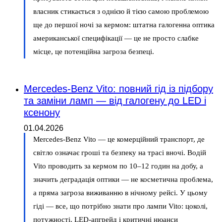
власник стикається з однією й тією самою проблемою
ще до першої ночі за кермом: штатна галогенна оптика
американської специфікації — це не просто слабке
місце, це потенційна загроза безпеці.
Mercedes-Benz Vito: повний гід із підбору
та заміни ламп — від галогену до LED і
ксенону
01.04.2026
Mercedes-Benz Vito — це комерційний транспорт, де
світло означає гроші та безпеку на трасі вночі. Водій
Vito проводить за кермом по 10–12 годин на добу, а
значить деградація оптики — не косметична проблема,
а пряма загроза виживанню в нічному рейсі. У цьому
гіді — все, що потрібно знати про лампи Vito: цоколі,
потужності, LED-апгрейд і критичні нюанси