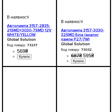
Автолампа 3157-2835-
21SMD+3030-7SMD 12V
Автолампа 3157-3030-
WHITE/YELLOW
32SMD Біла (аналог
лампи P27/7W)
Global Solution
Global Solution
73237
73032
569
₴
687
₴
595
₴
Призначення лампи
Колір:
Тип світлодіодного елементу
Кількість світлодіодів
Напруга, V
Кількість в упаковці
: Жовтий
: 12-24V
: 1 шт.
:
: 7
:
Стоп-сигнали
2835SMD
SMD
Тип світлодіодного елемен
Кількість світлодіодів
Напруга, V
Кількість в упаковці
: 9-32V
: 1 шт.
:
SMD
32SMD