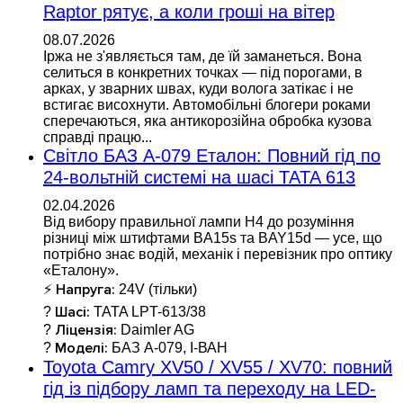
Raptor рятує, а коли гроші на вітер
08.07.2026
Іржа не з'являється там, де їй заманеться. Вона
селиться в конкретних точках — під порогами, в
арках, у зварних швах, куди волога затікає і не
встигає висохнути. Автомобільні блогери роками
сперечаються, яка антикорозійна обробка кузова
справді працю...
Світло БАЗ А-079 Еталон: Повний гід по
24-вольтній системі на шасі TATA 613
02.04.2026
Від вибору правильної лампи H4 до розуміння
різниці між штифтами BA15s та BAY15d — усе, що
потрібно знає водій, механік і перевізник про оптику
«Еталону».
Напруга:
⚡
24V (тільки)
Шасі:
?
TATA LPT-613/38
Ліцензія:
?
Daimler AG
Моделі:
?
БАЗ А-079, І-ВАН
Toyota Camry XV50 / XV55 / XV70: повний
гід із підбору ламп та переходу на LED-