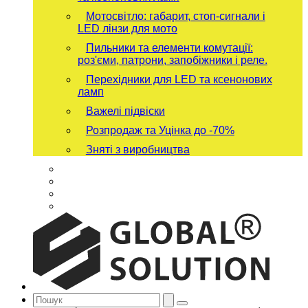
Мотосвітло: габарит, стоп-сигнали і
LED лінзи для мото
Пильники та елементи комутації:
роз'єми, патрони, запобіжники і реле.
Перехідники для LED та ксенонових
ламп
Важелі підвіски
Розпродаж та Уцінка до -70%
Зняті з виробництва