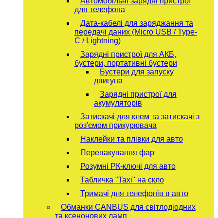
Автомобільні зарядні пристрої
для телефона
Дата-кабелі для заряджання та
передачі даних (Micro USB / Type-
C / Lightning)
Зарядні пристрої для АКБ,
бустери, портативні бустери
Бустери для запуску
двигуна
Зарядні пристрої для
акумуляторів
Затискачі для клем та затискачі з
роз'ємом прикурювача
Наклейки та плівки для авто
Перепакування фар
Розумні РК-ключі для авто
Табличка "Taxi" на скло
Тримачі для телефонів в авто
Обманки CANBUS для світлодіодних
та ксенонових ламп