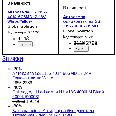
Автолампа GS 3157-
4014-60SMD 12-18V
Автолампа
White/Yellow
одноконтактна GS
Безцокольна
3157-3030-21SMD
Global Solution
Двухконтактна
Samsung (Аналог
Global Solution
73400
лампи W27) Червона
73211
414
₴
311
₴
279
₴
Призначення лампи
Колір:
Тип світлодіодного елементу
Кількість світлодіодів
Напруга, V
Кількість в упаковці
: Жовтий
: 12-18V
: 1 шт.
:
:
:
Стоп-сигнали
4014SMD
60SMD
Тип світлодіодного елемен
Кількість світлодіодів
Напруга, V
Кількість в упаковці
: 12-24V
: 1 шт.
:
Знижки
SMD
21SMD
-20%
Автолампа GS 1156-4014-60SMD 12-24V
Одноконтактна White
285
₴
228
₴
-40%
Світлодіодні Led лампи H1 V18S 4000LM Білий
6000k (90003)
3 206
₴
1 917
₴
-30%
Захисна плівка Антидощ на бічні дзеркала
автомобіля Premium 127*87мм