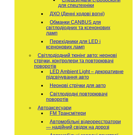
для спецтехніки
ДХО (Денні ходові вогні)
Обманки CANBUS для
світлодіодних та ксенонових
ламп
Перехідники для LED і
ксенонових ламп
Світлодіодний тюнінг авто: неонові
стрічки, контролери та повторювачі
поворотів
LED Ambient Light – декоративне
підсвічування авто
Неонові стрічки для авто
Світлодіодні повторювачі
поворотів
Автоаксесуари
FM Трансмітери
Автомобільні відеореєстратори
— надійний свідок на дорозі