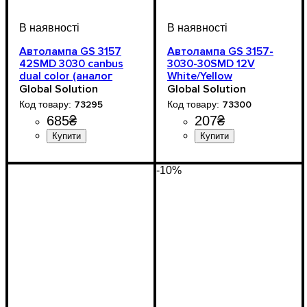
Автолампа GS 3157
Автолампа GS 3157-
42SMD 3030 canbus
3030-30SMD 12V
dual color (аналог
White/Yellow
лампи 27/W7)
Global Solution
Global Solution
73295
73300
685
₴
207
₴
Призначення лампи
Тип світлодіодного елементу
Кількість світлодіодів
Напруга, V
Потужність, W
Світловий потік, LM
Кількість в упаковці
: 12V
: 10W
:
: 1 шт.
:
:
:
Призначення лампи
Колір:
Тип світлодіодного елемен
Кількість світлодіодів
Напруга, V
Кількість в упаковці
: Жовтий
: 12V
: 1 шт.
:
:
Стоп-сигнали
Samsung
42SMD
1200LM
Стоп-сигнали
Samsung
30SMD
-10%