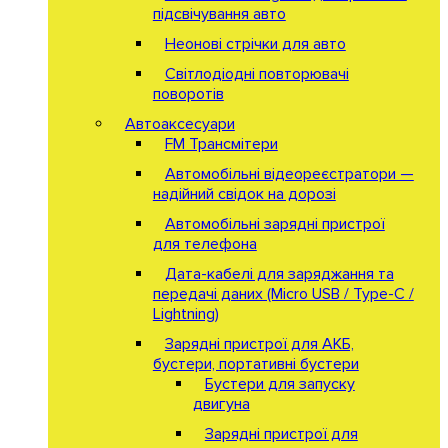
підсвічування авто
Неонові стрічки для авто
Світлодіодні повторювачі
поворотів
Автоаксесуари
FM Трансмітери
Автомобільні відеореєстратори —
надійний свідок на дорозі
Автомобільні зарядні пристрої
для телефона
Дата-кабелі для заряджання та
передачі даних (Micro USB / Type-C /
Lightning)
Зарядні пристрої для АКБ,
бустери, портативні бустери
Бустери для запуску
двигуна
Зарядні пристрої для