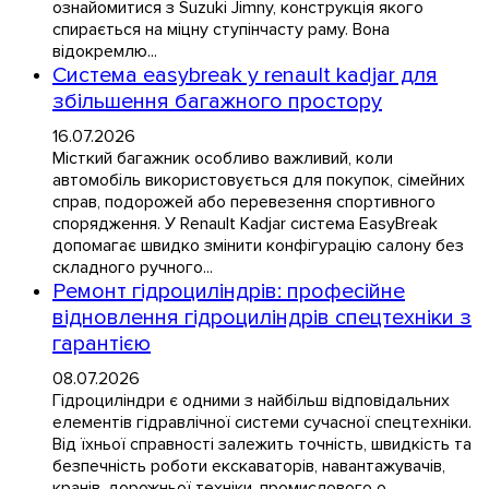
ознайомитися з Suzuki Jimny, конструкція якого
спирається на міцну ступінчасту раму. Вона
відокремлю...
Система easybreak у renault kadjar для
збільшення багажного простору
16.07.2026
Місткий багажник особливо важливий, коли
автомобіль використовується для покупок, сімейних
справ, подорожей або перевезення спортивного
спорядження. У Renault Kadjar система EasyBreak
допомагає швидко змінити конфігурацію салону без
складного ручного...
Ремонт гідроциліндрів: професійне
відновлення гідроциліндрів спецтехніки з
гарантією
08.07.2026
Гідроциліндри є одними з найбільш відповідальних
елементів гідравлічної системи сучасної спецтехніки.
Від їхньої справності залежить точність, швидкість та
безпечність роботи екскаваторів, навантажувачів,
кранів, дорожньої техніки, промислового о...