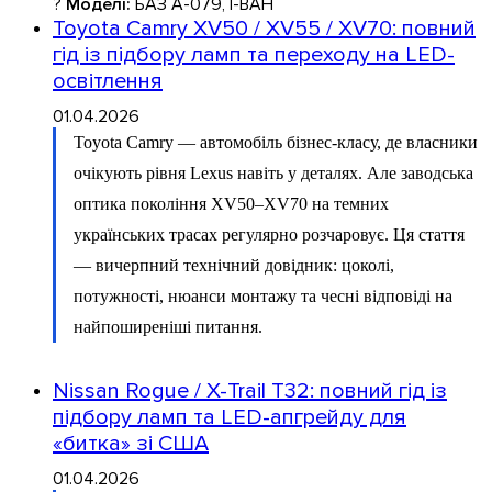
?
Моделі:
БАЗ А-079, І-ВАН
Toyota Camry XV50 / XV55 / XV70: повний
гід із підбору ламп та переходу на LED-
освітлення
01.04.2026
Toyota Camry — автомобіль бізнес-класу, де власники
очікують рівня Lexus навіть у деталях. Але заводська
оптика покоління XV50–XV70 на темних
українських трасах регулярно розчаровує. Ця стаття
— вичерпний технічний довідник: цоколі,
потужності, нюанси монтажу та чесні відповіді на
найпоширеніші питання.
Nissan Rogue / X-Trail T32: повний гід із
підбору ламп та LED-апгрейду для
«битка» зі США
01.04.2026