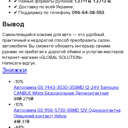
✔ Разные форматы рулонов:
1.37×1 м
,
1.37×3 м
;
✔ Доставку по всей Украине;
✔ Поддержку по телефону
096-64-38-553
.
Вывод
Самоклеящийся кожзам для авто — это удобный,
практичный и недорогой способ преобразить салон
автомобиля. Вы сможете обновить интерьер своими
руками, не прибегая к дорогой обивке и услугам мастеров.
Інтернет-магазин «GLOBAL SOLUTION»
Написати відгук
Знижки
-10%
Автолампа GS 7443-3030-35SMD 12-24V Samsung
CANBUS White Безцокольная Двухконтактная
311
₴
279
₴
-10%
Автолампа GS 1156-5730-9SMD 12V Одноконтактна
(Зміщений контакт) Yellow
41
₴
37
₴
-48%