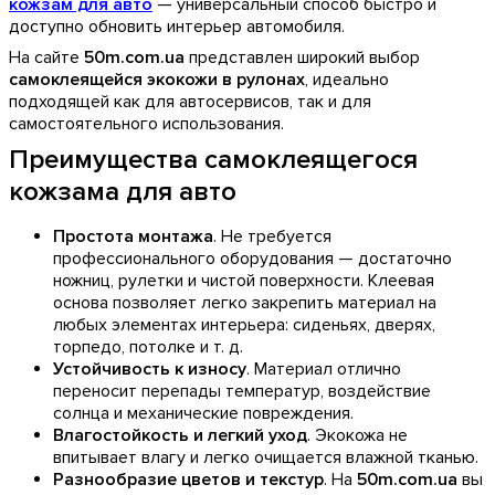
кожзам для авто
— универсальный способ быстро и
доступно обновить интерьер автомобиля.
На сайте
50
m
.
com
.
ua
представлен широкий выбор
самоклеящейся экокожи в рулонах
, идеально
подходящей как для автосервисов, так и для
самостоятельного использования.
Преимущества самоклеящегося
кожзама для авто
Простота монтажа
. Не требуется
профессионального оборудования — достаточно
ножниц, рулетки и чистой поверхности. Клеевая
основа позволяет легко закрепить материал на
любых элементах интерьера: сиденьях, дверях,
торпедо, потолке и т. д.
Устойчивость к износу
. Материал отлично
переносит перепады температур, воздействие
солнца и механические повреждения.
Влагостойкость и легкий уход
. Экокожа не
впитывает влагу и легко очищается влажной тканью.
Разнообразие цветов и текстур
. На
50m.com.ua
вы