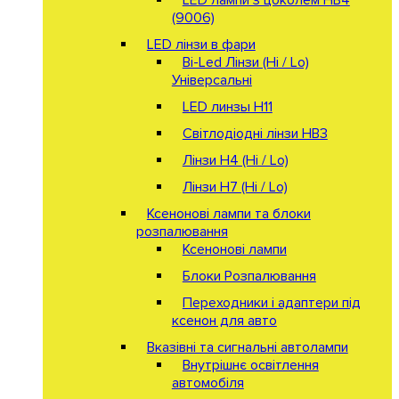
(9006)
LED лінзи в фари
Bi-Led Лінзи (Hi / Lo)
Універсальні
LED линзы H11
Світлодіодні лінзи HB3
Лінзи Н4 (Hi / Lo)
Лінзи Н7 (Hi / Lo)
Ксенонові лампи та блоки
розпалювання
Ксенонові лампи
Блоки Розпалювання
Переходники і адаптери під
ксенон для авто
Вказівні та сигнальні автолампи
Внутрішнє освітлення
автомобіля