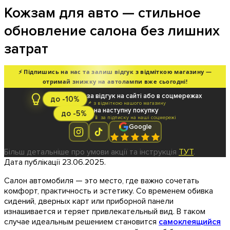
Кожзам для авто — стильное
обновление салона без лишних
затрат
⚡ Підпишись на нас та залиш відгук з відміткою магазину —
отримай знижку на автолампи вже сьогодні!
за відгук на сайті або в соцмережах
до -10%
📌 з відміткою нашого магазину
на наступну покупку
до -5%
📱 за підписку на наші соцмережі
Google
Більш детальніше про умови акції та інструкція
ТУТ
.
Дата публікації 23.06.2025.
Салон автомобиля — это место, где важно сочетать
комфорт, практичность и эстетику. Со временем обивка
сидений, дверных карт или приборной панели
изнашивается и теряет привлекательный вид. В таком
случае идеальным решением становится
самоклеящийся