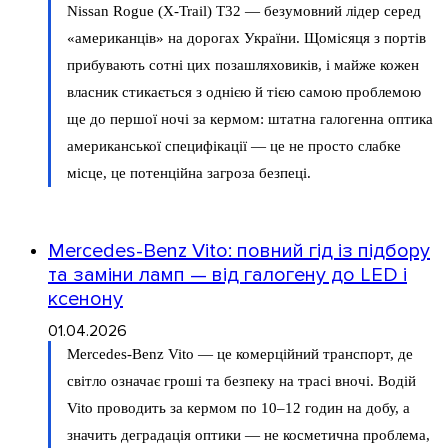
Nissan Rogue (X-Trail) T32 — безумовний лідер серед
«американців» на дорогах України. Щомісяця з портів
прибувають сотні цих позашляховиків, і майже кожен
власник стикається з однією й тією самою проблемою
ще до першої ночі за кермом: штатна галогенна оптика
американської специфікації — це не просто слабке
місце, це потенційна загроза безпеці.
Mercedes-Benz Vito: повний гід із підбору
та заміни ламп — від галогену до LED і
ксенону
01.04.2026
Mercedes-Benz Vito — це комерційний транспорт, де
світло означає гроші та безпеку на трасі вночі. Водій
Vito проводить за кермом по 10–12 годин на добу, а
значить деградація оптики — не косметична проблема,