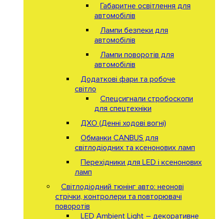
Габаритне освітлення для
автомобілів
Лампи безпеки для
автомобілів
Лампи поворотів для
автомобілів
Додаткові фари та робоче
світло
Спецсигнали стробоскопи
для спецтехніки
ДХО (Денні ходові вогні)
Обманки CANBUS для
світлодіодних та ксенонових ламп
Перехідники для LED і ксенонових
ламп
Світлодіодний тюнінг авто: неонові
стрічки, контролери та повторювачі
поворотів
LED Ambient Light – декоративне