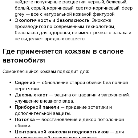
найдете популярные расцветки: черный, бежевый,
белый, серый, коричневый, светло-коричневый, deep
grey — всё с натуральной кожаной фактурой.
Экологичность и безопасность
. Экокожа
производится по современным технологиям,
безопасна для здоровья, не имеет резкого запаха и
не выделяет вредных веществ.
Где применяется кожзам в салоне
автомобиля
Самоклеящийся кожзам подходит для:
Сидений
— обновление старой обивки без полной
перетяжки.
Дверных карт
— защита от царапин и загрязнений,
улучшение внешнего вида.
Приборной панели
— придание эстетики и
дополнительной защиты.
Потолка
— восстановление и декор потолочной
обивки.
Центральной консоли и подлокотников
— для