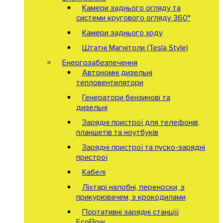
Камери заднього огляду та
системи кругового огляду 360°
Камери заднього ходу
Штатні Магнітоли (Tesla Style)
Енергозабезпечення
Автономні дизельні
тепловентилятори
Генератори бензинові та
дизельні
Зарядні пристрої для телефонів,
планшетів та ноутбуків
Зарядні пристрої та пуско-зарядні
пристрої
Кабелі
Ліхтарі налобні, переноски, з
прикурювачем, з крокодилами
Портативні зарядні станціїї
EcoFlow