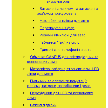
акумуляторів
Затискачі для клем та затискачі з
роз'ємом прикурювача
Наклейки та плівки для авто
Перепакування фар
Розумні РК-ключі для авто
Табличка "Taxi" на скло
Тримачі для телефонів в авто
Обманки CANBUS для світлодіодних та
ксенонових ламп
Мотосвітло: габарит, стоп-сигнали і LED
лінзи для мото
Пильники та елементи комутації:
роз'єми, патрони, запобіжники і реле.
Перехідники для LED та ксенонових
ламп
Важелі підвіски