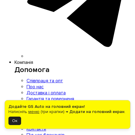
Компанія
Допомога
Співпраця та опт
Про нас
Доставка і оплата
Гарантія та поверненя
Прайс-лист
Додайте GS Auto на головний екран!
Договір публічної оферти
Натисніть
меню
(три крапки) →
Додати на головний екран
.
Автосервіс
Ок
Партнерам
Контакти