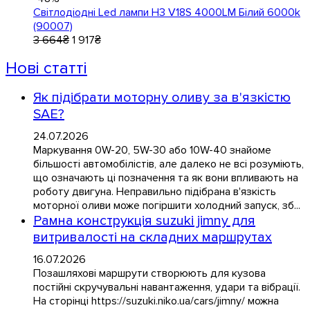
Світлодіодні Led лампи H3 V18S 4000LM Білий 6000k
(90007)
3 664
₴
1 917
₴
Нові статті
Як підібрати моторну оливу за в'язкістю
SAE?
24.07.2026
Маркування 0W-20, 5W-30 або 10W-40 знайоме
більшості автомобілістів, але далеко не всі розуміють,
що означають ці позначення та як вони впливають на
роботу двигуна. Неправильно підібрана в'язкість
моторної оливи може погіршити холодний запуск, зб...
Рамна конструкція suzuki jimny для
витривалості на складних маршрутах
16.07.2026
Позашляхові маршрути створюють для кузова
постійні скручувальні навантаження, удари та вібрації.
На сторінці https://suzuki.niko.ua/cars/jimny/ можна