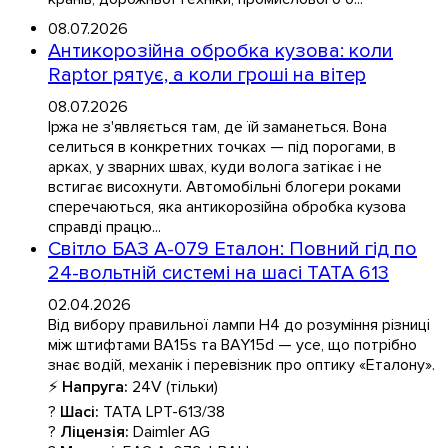
08.07.2026
Антикорозійна обробка кузова: коли
Raptor рятує, а коли гроші на вітер
08.07.2026
Іржа не з'являється там, де їй заманеться. Вона
селиться в конкретних точках — під порогами, в
арках, у зварних швах, куди волога затікає і не
встигає висохнути. Автомобільні блогери роками
сперечаються, яка антикорозійна обробка кузова
справді працю...
Світло БАЗ А-079 Еталон: Повний гід по
24-вольтній системі на шасі TATA 613
02.04.2026
Від вибору правильної лампи H4 до розуміння різниці
між штифтами BA15s та BAY15d — усе, що потрібно
знає водій, механік і перевізник про оптику «Еталону».
⚡
Напруга:
24V (тільки)
?
Шасі:
TATA LPT-613/38
?
Ліцензія:
Daimler AG