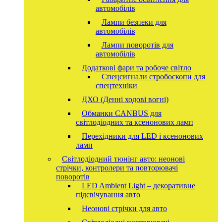
автомобілів
Лампи безпеки для
автомобілів
Лампи поворотів для
автомобілів
Додаткові фари та робоче світло
Спецсигнали стробоскопи для
спецтехніки
ДХО (Денні ходові вогні)
Обманки CANBUS для
світлодіодних та ксенонових ламп
Перехідники для LED і ксенонових
ламп
Світлодіодний тюнінг авто: неонові
стрічки, контролери та повторювачі
поворотів
LED Ambient Light – декоративне
підсвічування авто
Неонові стрічки для авто