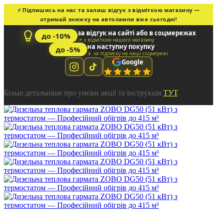
⚡ Підпишись на нас та залиш відгук з відміткою магазину —
отримай знижку на автолампи вже сьогодні!
за відгук на сайті або в соцмережах
до -10%
📌 з відміткою нашого магазину
на наступну покупку
до -5%
📱 за підписку на наші соцмережі
Google
Більш детальніше про умови акції та інструкція
ТУТ
.