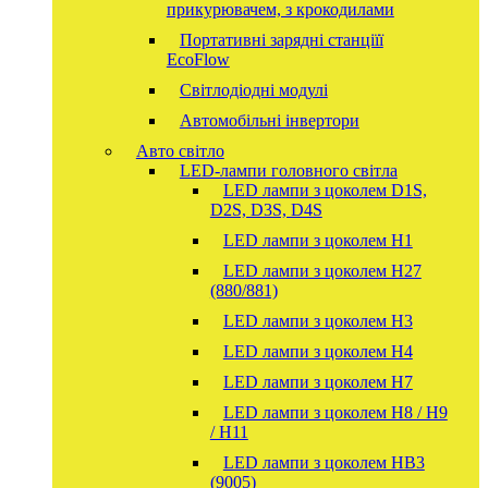
прикурювачем, з крокодилами
Портативні зарядні станціїї
EcoFlow
Світлодіодні модулі
Автомобільні інвертори
Авто світло
LED-лампи головного світла
LED лампи з цоколем D1S,
D2S, D3S, D4S
LED лампи з цоколем H1
LED лампи з цоколем H27
(880/881)
LED лампи з цоколем H3
LED лампи з цоколем H4
LED лампи з цоколем H7
LED лампи з цоколем H8 / H9
/ H11
LED лампи з цоколем HB3
(9005)