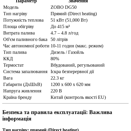
Параметр
Значення
Модель
ZOBO DG50
Тип нагріву
Прямий (Direct heating)
Потужність теплова
51 кВт (51,000 Вт)
Площа обігріву
До 415 м³
Витрата палива
4.7 – 4.8 л/год
Об'єм паливного бака
50 літрів
Час автономної роботи
10-11 годин (макс. режим)
Тип палива
Дизель / Газойль
ККД
80%
Термостат
Вбудований, регульований
Система запалювання
Іскра безперервної дії
Вага
22.3 кг
Габарити (ДxШxВ)
1200 x 600 x 620 мм
Напруга живлення
220 В
Країна бренду
Китай (контроль якості EU)
Безпека та правила експлуатації: Важлива
інформація
Тип нагріву: прямий (Direct heating)