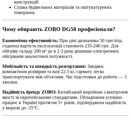
конструкцій
Сушка будівельних матеріалів та оштукатурених
поверхонь
Чому обирають ZOBO DG50 професіонали?
Економічна ефективність:
При ціні дизпалива 50 грн/літр,
годинна вартість експлуатації становить 235-240 грн. Для
обігріву складу 200 м² це в 2-3 рази дешевше електричних
обігрівачів аналогічної потужності.
Мобільність та швидкість розгортання:
Завдяки
компактним розмірам та вазі 22.3 кг, гармату легко
транспортувати між об'єктами. Час підготовки до роботи — 5
хвилин.
Надійність бренду ZOBO:
Китайський виробник з контролем
якості за європейськими стандартами. Обладнання успішно
працює в Україні протягом 5+ років, підтверджена надійність
у морози до -35°C.