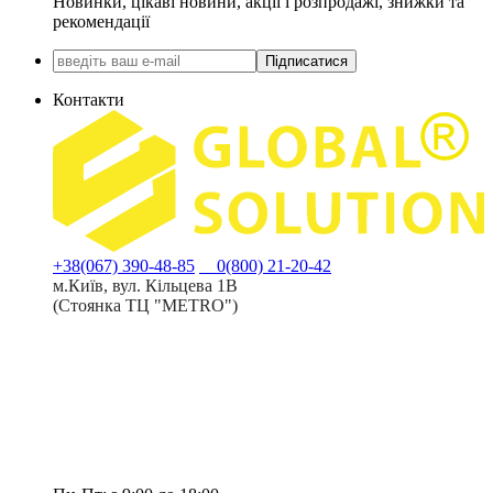
Новинки, цікаві новини, акції і розпродажі, знижки та
рекомендації
Підписатися
Контакти
+38(067) 390-48-85
0(800) 21-20-42
м.Київ, вул. Кільцева 1В
(Стоянка ТЦ "METRO")