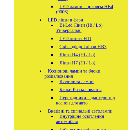
LED лампи з цоколем HB4
(9006)
LED лінзи в фари
Bi-Led Лінзи (Hi / Lo)
Універсальні
LED линзы H11
Світлодіодні лінзи HB3
Лінзи Н4 (Hi / Lo)
Лінзи Н7 (Hi / Lo)
Ксенонові лампи та блоки
розпалювання
Ксенонові лампи
Блоки Розпалювання
Переходники і адаптери під
ксенон для авто
Вказівні та сигнальні автолампи
Внутрішнє освітлення
автомобіля
Габаритне освітлення для