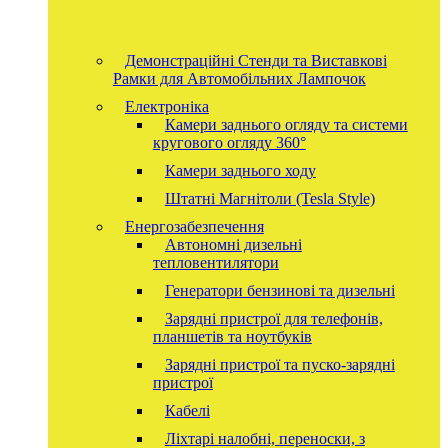
Демонстраційні Стенди та Виставкові
Рамки для Автомобільних Лампочок
Електроніка
Камери заднього огляду та системи
кругового огляду 360°
Камери заднього ходу
Штатні Магнітоли (Tesla Style)
Енергозабезпечення
Автономні дизельні
тепловентилятори
Генератори бензинові та дизельні
Зарядні пристрої для телефонів,
планшетів та ноутбуків
Зарядні пристрої та пуско-зарядні
пристрої
Кабелі
Ліхтарі налобні, переноски, з