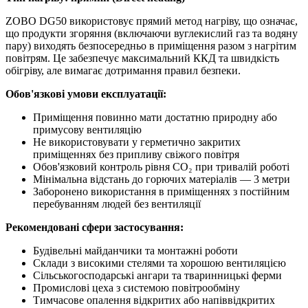
ZOBO DG50 використовує прямий метод нагріву, що означає,
що продукти згоряння (включаючи вуглекислий газ та водяну
пару) виходять безпосередньо в приміщення разом з нагрітим
повітрям. Це забезпечує максимальний ККД та швидкість
обігріву, але вимагає дотримання правил безпеки.
Обов'язкові умови експлуатації:
Приміщення повинно мати достатню природну або
примусову вентиляцію
Не використовувати у герметично закритих
приміщеннях без припливу свіжого повітря
Обов'язковий контроль рівня CO₂ при тривалій роботі
Мінімальна відстань до горючих матеріалів — 3 метри
Заборонено використання в приміщеннях з постійним
перебуванням людей без вентиляції
Рекомендовані сфери застосування:
Будівельні майданчики та монтажні роботи
Склади з високими стелями та хорошою вентиляцією
Сільськогосподарські ангари та тваринницькі ферми
Промислові цеха з системою повітрообміну
Тимчасове опалення відкритих або напіввідкритих