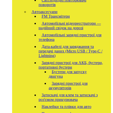
Світлодіодні повторювачі
поворотів
Автоаксесуари
FM Трансмітери
Автомобільні відеореєстратори —
надійний свідок на дорозі
Автомобільні зарядні пристрої для
телефона
Дата-кабелі для заряджання та
передачі даних (Micro USB / Type-C /
Lightning)
Зарядні пристрої для АКБ, бустери,
портативні бустери
Бустери для запуску
двигуна
Зарядні пристрої для
акумуляторів
Затискачі для клем та затискачі з
роз'ємом прикурювача
Наклейки та плівки для авто