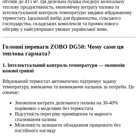
об'ємів до 415 м³. Ця дизельна пушка поєднує колосальну
теплову продуктивність, економічну витрату палива та
інтелектуальний контроль температури завдяки вбудованому
термостату. Ідеальний вибір для будівництва, сільського
господарства, складських комплексів та промислового
обігріву у найсуворіших умовах української зими.
Головні переваги ZOBO DG50: Чому саме ця
теплова гармата?
1. Інтелектуальний контроль температури — економія
кожної гривні
Вбудований термостат автоматично підтримує задану
температуру, вмикаючи та вимикаючи пальник за потреби. Це
означає:
Зниження витрати дизельного палива на 30-40%
порівняно з моделями без термостата
Відсутність перегріву приміщення та марного
спалювання палива
Можливість залишити обладнання працювати без
постійного нагляду