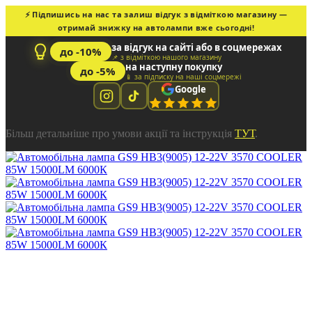
⚡ Підпишись на нас та залиш відгук з відміткою магазину —
отримай знижку на автолампи вже сьогодні!
за відгук на сайті або в соцмережах
до -10%
📌 з відміткою нашого магазину
на наступну покупку
до -5%
📱 за підписку на наші соцмережі
Google
Більш детальніше про умови акції та інструкція
ТУТ
.