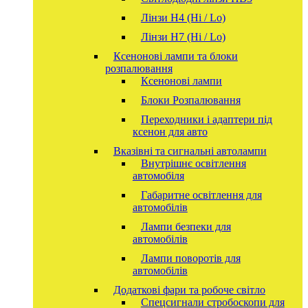
Лінзи Н4 (Hi / Lo)
Лінзи Н7 (Hi / Lo)
Ксенонові лампи та блоки
розпалювання
Ксенонові лампи
Блоки Розпалювання
Переходники і адаптери під
ксенон для авто
Вказівні та сигнальні автолампи
Внутрішнє освітлення
автомобіля
Габаритне освітлення для
автомобілів
Лампи безпеки для
автомобілів
Лампи поворотів для
автомобілів
Додаткові фари та робоче світло
Спецсигнали стробоскопи для