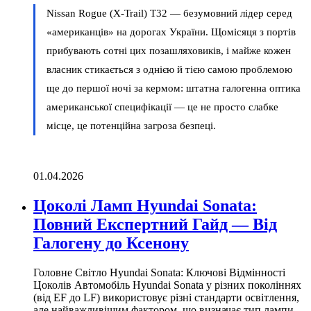
Nissan Rogue (X-Trail) T32 — безумовний лідер серед
«американців» на дорогах України. Щомісяця з портів
прибувають сотні цих позашляховиків, і майже кожен
власник стикається з однією й тією самою проблемою
ще до першої ночі за кермом: штатна галогенна оптика
американської специфікації — це не просто слабке
місце, це потенційна загроза безпеці.
01.04.2026
Цоколі Ламп Hyundai Sonata:
Повний Експертний Гайд — Від
Галогену до Ксенону
Головне Світло Hyundai Sonata: Ключові Відмінності
Цоколів Автомобіль Hyundai Sonata у різних поколіннях
(від EF до LF) використовує різні стандарти освітлення,
але найважливішим фактором, що визначає тип лампи