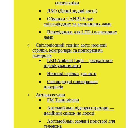
спецтехніки
ДХО (Денні ходові вогні)
Обманки CANBUS для
світлодіодних та ксенонових ламп
Перехідники для LED і ксенонових
ламп
Світлодіодний тюнінг авто: неонові
стрічки, контролери та повторювачі
поворотів
LED Ambient Light – декоративне
підсвічування авто
Неонові стрічки для авто
Світлодіодні повторювачі
поворотів
Автоаксесуари
FM Трансмітери
Автомобільні відеореєстратори —
надійний свідок на дорозі
Автомобільні зарядні пристрої для
телефона