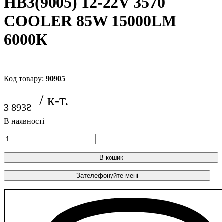
HB3(9005) 12-22V 3570
COOLER 85W 15000LM
6000К
90905
3 893
₴
В кошик
Зателефонуйте мені