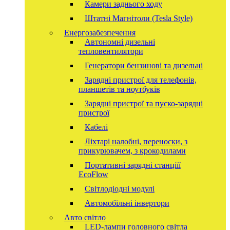
Камери заднього ходу
Штатні Магнітоли (Tesla Style)
Енергозабезпечення
Автономні дизельні
тепловентилятори
Генератори бензинові та дизельні
Зарядні пристрої для телефонів,
планшетів та ноутбуків
Зарядні пристрої та пуско-зарядні
пристрої
Кабелі
Ліхтарі налобні, переноски, з
прикурювачем, з крокодилами
Портативні зарядні станціїї
EcoFlow
Світлодіодні модулі
Автомобільні інвертори
Авто світло
LED-лампи головного світла