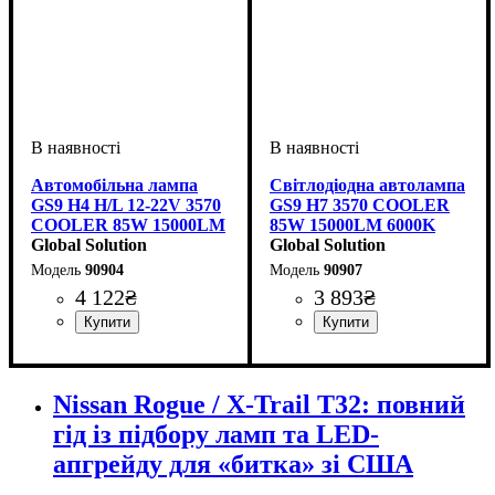
Автомобільна лампа
Світлодіодна автолампа
GS9 H4 H/L 12-22V 3570
GS9 H7 3570 COOLER
COOLER 85W 15000LM
85W 15000LM 6000K
6000К
Global Solution
Global Solution
90904
90907
4 122
₴
3 893
₴
Цоколь лампи
Тип світлодіодного елементу
Кількість світлодіодів
Напруга, V
Потужність, W
Світловий потік, LM
Кольорова Температура
Обманка (CANBUS)
Кількість в упаковці
: 12-22V
: H4(Hi/Lo)
: 85W
: Так
:
: 2 шт.
: 24
:
:
Цоколь лампи
Тип світлодіодного елементу
Кількість світлодіодів
Напруга, V
Потужність, W
Світловий потік, LM
Кольорова Температура
Обманка (CANBUS)
Кількість в упаковці
: 12-22V
: H7
: 85W
: Так
:
: 2 шт.
: 12
:
9003/HB2
7035CSP
SMD
15000LM
6000 K
3570 CSP
SMD
15000LM
6000 K
Nissan Rogue / X-Trail T32: повний
гід із підбору ламп та LED-
апгрейду для «битка» зі США