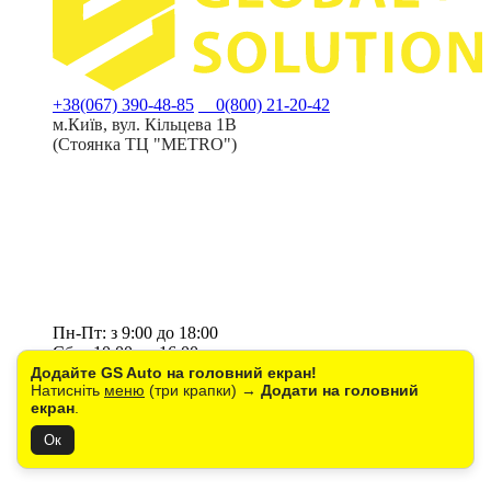
+38(067) 390-48-85
0(800) 21-20-42
м.Київ, вул. Кільцева 1В
(Стоянка ТЦ "METRO")
Пн-Пт: з 9:00 до 18:00
Сб: з 10:00 до 16:00
Нд: вихідний
Додайте GS Auto на головний екран!
Натисніть
меню
(три крапки) →
Додати на головний
sales@gs.kh.ua
екран
.
СТО
+38(093) 648-87-93
Ок
м. Київ, вул. Холодноярська 7В