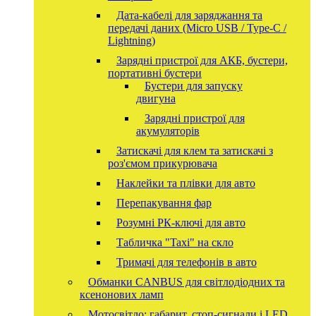
Дата-кабелі для заряджання та
передачі даних (Micro USB / Type-C /
Lightning)
Зарядні пристрої для АКБ, бустери,
портативні бустери
Бустери для запуску
двигуна
Зарядні пристрої для
акумуляторів
Затискачі для клем та затискачі з
роз'ємом прикурювача
Наклейки та плівки для авто
Перепакування фар
Розумні РК-ключі для авто
Табличка "Taxi" на скло
Тримачі для телефонів в авто
Обманки CANBUS для світлодіодних та
ксенонових ламп
Мотосвітло: габарит, стоп-сигнали і LED