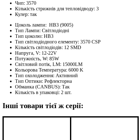
Чип: 3570
Кількість стрижнів для тепловідводу: 3
Кулер: так
Цоколь лампи:
HB3 (9005)
Тип Лампи:
Світлодіодні
Тип цоколю:
HB3
Тип світлодіодного елементу:
3570 CSP
Кількість світлодіодів:
12 SMD
Напруга, V:
12-22V
Потужність, W:
85W
Світловий потік, LM:
15000LM
Кольорова Температура:
6000 K
Тип охолодження:
Активний
Тип Оптики:
Рефлекторна
Обманка (CANBUS):
Так
Кількість в упаковці:
2 шт.
Інші товари тієї ж серії: