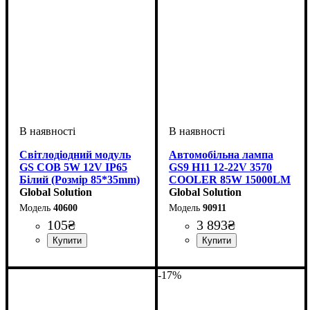
Світлодіодний модуль
Автомобільна лампа
GS СОВ 5W 12V IP65
GS9 H11 12-22V 3570
Білий (Розмір 85*35mm)
COOLER 85W 15000LM
Global Solution
6000К
Global Solution
40600
90911
105
₴
3 893
₴
Цоколь лампи
Тип світлодіодного елементу
Кількість світлодіодів
Напруга, V
Потужність, W
Світловий потік, LM
Кольорова Температура
Кількість в упаковці
: 12-22V
: H11
: 85W
:
: 2 шт.
: 12
:
3570 CSP
SMD
15000LM
6000 K
-17%