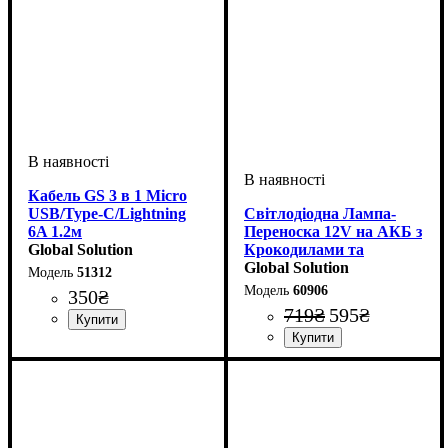
Кабель GS 3 в 1 Micro
USB/Type-C/Lightning
Світлодіодна Лампа-
6A 1.2м
Переноска 12V на АКБ з
Global Solution
Крокодилами та
Магнітом – 300 Вт
Global Solution
51312
(Еквівалент)
60906
350
₴
719
₴
595
₴
Напруга, V
: 12-24V