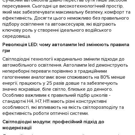
Сучасний автомобіль давно перестав бути лише засобом
пересування. Сьогодні це високотехнологічний простір,
який має забезпечувати максимальну безпеку, комфорт та
ефективність. Досягти цього неможливо без правильного
підбору освітлення та автоаксесуарів, які відіграють
ключову роль у створенні ідеального водійського
середовища.
Революція LED: чому автолампи led змінюють правила
гри
Світлодіодні технології кардинально змінили підходи до
автомобільного освітлення. Автолампи led демонструють
непереборні переваги порівняно з традиційними
галогенними аналогами: вони споживають на 80% менше
енергії, працюють у 25 разів довше та забезпечують
значно яскравіше, біле світло, близьке до денного.
Особливо важливим є правильний підбір цоколів -
стандартні H4, H7, H11 мають різні конструктивні
особливості, які впливають на якість світлорозподілу та
ефективність роботи оптичної системи.
Світлодіодні модули: професійний підхід до
модернізації