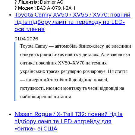
?
Ліцензія:
Daimler AG
?
Моделі:
БАЗ А-079, І-ВАН
Toyota Camry XV50 / XV55 / XV70: повний
гід із підбору ламп та переходу на LED-
освітлення
01.04.2026
Toyota Camry — автомобіль бізнес-класу, де власники
очікують рівня Lexus навіть у деталях. Але заводська
оптика покоління XV50–XV70 на темних
українських трасах регулярно розчаровує. Ця стаття
— вичерпний технічний довідник: цоколі,
потужності, нюанси монтажу та чесні відповіді на
найпоширеніші питання.
Nissan Rogue / X-Trail T32: повний гід із
підбору ламп та LED-апгрейду для
«битка» зі США