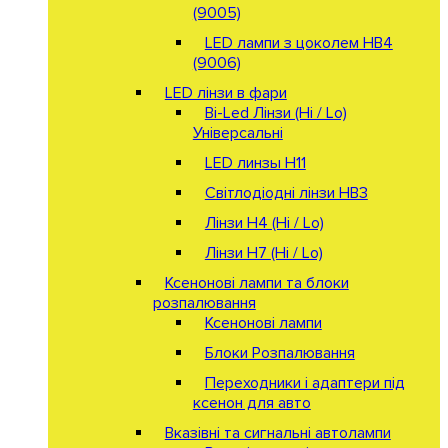
(9005)
LED лампи з цоколем HB4
(9006)
LED лінзи в фари
Bi-Led Лінзи (Hi / Lo)
Універсальні
LED линзы H11
Світлодіодні лінзи HB3
Лінзи Н4 (Hi / Lo)
Лінзи Н7 (Hi / Lo)
Ксенонові лампи та блоки
розпалювання
Ксенонові лампи
Блоки Розпалювання
Переходники і адаптери під
ксенон для авто
Вказівні та сигнальні автолампи