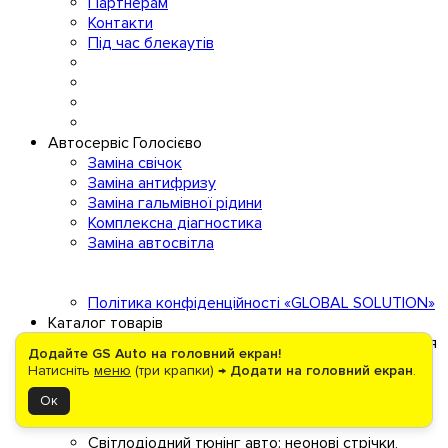
Партнерам
Контакти
Під час блекаутів
Автосервіс Голосієво
Заміна свічок
Заміна антифризу
Заміна гальмівної рідини
Комплексна діагностика
Заміна автосвітла
Політика конфіденційності «GLOBAL SOLUTION»
Каталог товарів
Демонстраційні Стенди та Виставкові Рамки для
Додайте GS Auto на головний екран!
Автомобільних Лампочок
Натисніть
меню
(три крапки) →
Додати на головний екран
.
Електроніка
Ок
Енергозабезпечення
Авто світло
Світлодіодний тюнінг авто: неонові стрічки,