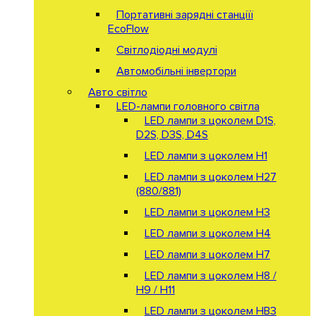
Портативні зарядні станціїї
EcoFlow
Світлодіодні модулі
Автомобільні інвертори
Авто світло
LED-лампи головного світла
LED лампи з цоколем D1S,
D2S, D3S, D4S
LED лампи з цоколем H1
LED лампи з цоколем H27
(880/881)
LED лампи з цоколем H3
LED лампи з цоколем H4
LED лампи з цоколем H7
LED лампи з цоколем H8 /
H9 / H11
LED лампи з цоколем HB3