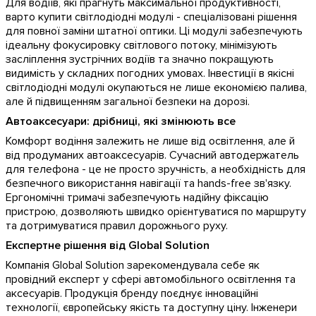
Для водіїв, які прагнуть максимальної продуктивності,
варто купити світлодіодні модулі - спеціалізовані рішення
для повної заміни штатної оптики. Ці модулі забезпечують
ідеальну фокусировку світлового потоку, мінімізують
засліплення зустрічних водіїв та значно покращують
видимість у складних погодних умовах. Інвестиції в якісні
світлодіодні модулі окупаються не лише економією палива,
але й підвищенням загальної безпеки на дорозі.
Автоаксесуари: дрібниці, які змінюють все
Комфорт водіння залежить не лише від освітлення, але й
від продуманих автоаксесуарів. Сучасний автодержатель
для телефона - це не просто зручність, а необхідність для
безпечного використання навігації та hands-free зв'язку.
Ергономічні тримачі забезпечують надійну фіксацію
пристрою, дозволяють швидко орієнтуватися по маршруту
та дотримуватися правил дорожнього руху.
Експертне рішення від Global Solution
Компанія Global Solution зарекомендувала себе як
провідний експерт у сфері автомобільного освітлення та
аксесуарів. Продукція бренду поєднує інноваційні
технології, європейську якість та доступну ціну. Інженери