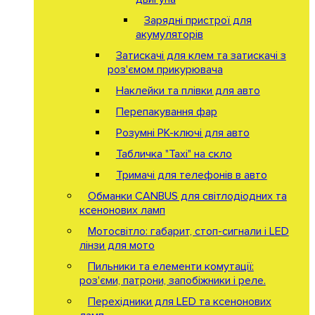
Зарядні пристрої для
акумуляторів
Затискачі для клем та затискачі з
роз'ємом прикурювача
Наклейки та плівки для авто
Перепакування фар
Розумні РК-ключі для авто
Табличка "Taxi" на скло
Тримачі для телефонів в авто
Обманки CANBUS для світлодіодних та
ксенонових ламп
Мотосвітло: габарит, стоп-сигнали і LED
лінзи для мото
Пильники та елементи комутації:
роз'єми, патрони, запобіжники і реле.
Перехідники для LED та ксенонових