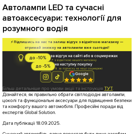
Автолампи LED та сучасні
автоаксесуари: технології для
розумного водія
⚡ Підпишись на нас та залиш відгук з відміткою магазину —
отримай знижку на автолампи вже сьогодні!
за відгук на сайті або в соцмережах
до -10%
📌 з відміткою нашого магазину
на наступну покупку
до -5%
📱 за підписку на наші соцмережі
Google
Більш детальніше про умови акції та інструкція
ТУТ
.
Дізнайтеся, як правильно обрати світлодіодні автолампи,
цоколі та функціональні аксесуари для підвищення безпеки
та комфорту вашого автомобіля. Професійні поради від
експертів Global Solution.
Дата публікації 18.09.2025.