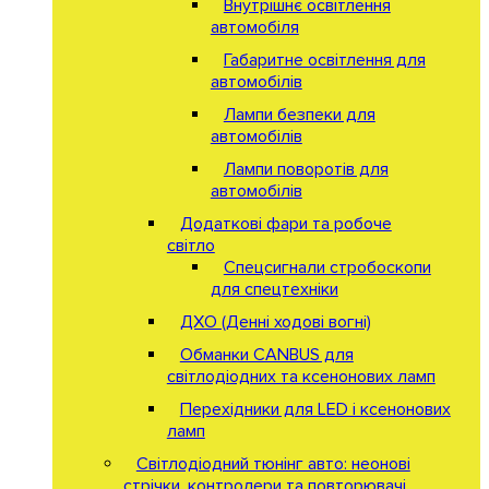
Внутрішнє освітлення
автомобіля
Габаритне освітлення для
автомобілів
Лампи безпеки для
автомобілів
Лампи поворотів для
автомобілів
Додаткові фари та робоче
світло
Спецсигнали стробоскопи
для спецтехніки
ДХО (Денні ходові вогні)
Обманки CANBUS для
світлодіодних та ксенонових ламп
Перехідники для LED і ксенонових
ламп
Світлодіодний тюнінг авто: неонові
стрічки, контролери та повторювачі