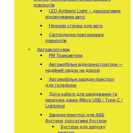
поворотів
LED Ambient Light – декоративне
підсвічування авто
Неонові стрічки для авто
Світлодіодні повторювачі
поворотів
Автоаксесуари
FM Трансмітери
Автомобільні відеореєстратори —
надійний свідок на дорозі
Автомобільні зарядні пристрої
для телефона
Дата-кабелі для заряджання та
передачі даних (Micro USB / Type-C /
Lightning)
Зарядні пристрої для АКБ,
бустери, портативні бустери
Бустери для запуску
двигуна