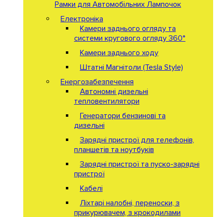
Рамки для Автомобільних Лампочок
Електроніка
Камери заднього огляду та
системи кругового огляду 360°
Камери заднього ходу
Штатні Магнітоли (Tesla Style)
Енергозабезпечення
Автономні дизельні
тепловентилятори
Генератори бензинові та
дизельні
Зарядні пристрої для телефонів,
планшетів та ноутбуків
Зарядні пристрої та пуско-зарядні
пристрої
Кабелі
Ліхтарі налобні, переноски, з
прикурювачем, з крокодилами