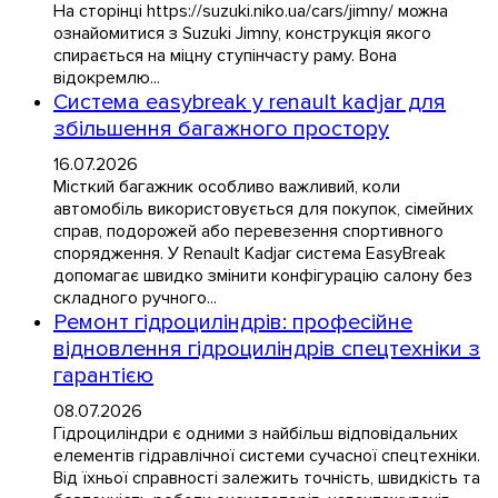
На сторінці https://suzuki.niko.ua/cars/jimny/ можна
ознайомитися з Suzuki Jimny, конструкція якого
спирається на міцну ступінчасту раму. Вона
відокремлю...
Система easybreak у renault kadjar для
збільшення багажного простору
16.07.2026
Місткий багажник особливо важливий, коли
автомобіль використовується для покупок, сімейних
справ, подорожей або перевезення спортивного
спорядження. У Renault Kadjar система EasyBreak
допомагає швидко змінити конфігурацію салону без
складного ручного...
Ремонт гідроциліндрів: професійне
відновлення гідроциліндрів спецтехніки з
гарантією
08.07.2026
Гідроциліндри є одними з найбільш відповідальних
елементів гідравлічної системи сучасної спецтехніки.
Від їхньої справності залежить точність, швидкість та