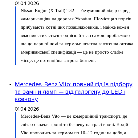
01.04.2026
Nissan Rogue (X-Trail) T32 — безумовний лідер серед
«американців» на дорогах України. Щомісяця з портів
прибувають сотні цих позашляховиків, і майже кожен
власник стикається з однією й тією самою проблемою
ще до першої ночі за кермом: штатна галогенна оптика
американської специфікації — це не просто слабке
місце, це потенційна загроза безпеці.
Mercedes-Benz Vito: повний гід із підбору
та заміни ламп — від галогену до LED і
ксенону
01.04.2026
Mercedes-Benz Vito — це комерційний транспорт, де
світло означає гроші та безпеку на трасі вночі. Водій
Vito проводить за кермом по 10–12 годин на добу, а