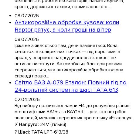
безпечність роботи екскаваторів, навантажувачів,
кранів, дорожньої техніки, промислового о...
08.07.2026
Антикорозійна обробка кузова: коли
Raptor рятує, а коли гроші на вітер
08.07.2026
Іржа не з'являється там, де їй заманеться. Вона
селиться в конкретних точках — під порогами, в
арках, у зварних швах, куди волога затікає і не
встигає висохнути. Автомобільні блогери роками
сперечаються, яка антикорозійна обробка кузова
справді працю...
Світло БАЗ А-079 Еталон: Повний гід по
24-вольтній системі на шасі TATA 613
02.04.2026
Від вибору правильної лампи H4 до розуміння різниці
між штифтами BA15s та BAY15d — усе, що потрібно
знає водій, механік і перевізник про оптику «Еталону».
⚡
Напруга:
24V (тільки)
?
Шасі:
TATA LPT-613/38