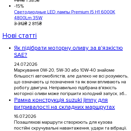
1 811
₴
1 385
₴
-15%
Светодиодные LED лампы Premium I5 H1 6000K
4800Lm 35W
3 312
₴
2 815
₴
Нові статті
Як підібрати моторну оливу за в'язкістю
SAE?
24.07.2026
Маркування 0W-20, 5W-30 або 10W-40 знайоме
більшості автомобілістів, але далеко не всі розуміють,
що означають ці позначення та як вони впливають на
роботу двигуна. Неправильно підібрана в'язкість
моторної оливи може погіршити холодний запуск, зб...
Рамна конструкція suzuki jimny для
витривалості на складних маршрутах
16.07.2026
Позашляхові маршрути створюють для кузова
постійні скручувальні навантаження, удари та вібрації.