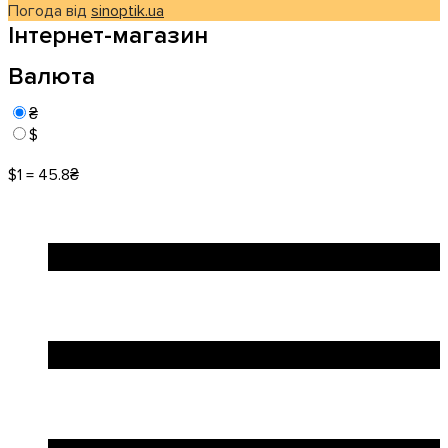
Погода від
sinoptik.ua
Інтернет-магазин
Валюта
₴
$
$1 = 45.8₴