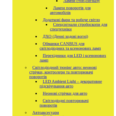
Лампи стоп-сигналу
Лампи поворотів для
автомобілів
Додаткові фари та робоче світло
Спецсигнали стробоскопи для
спецтехніки
ДХО (Денні ходові вогні)
Обманки CANBUS для
світлодіодних та ксенонових ламп
Перехідники для LED і ксенонових
ламп
Світлодіодний тюнінг авто: неонові
стрічки, контролери та повторювачі
поворотів
LED Ambient Light – декоративне
підсвічування авто
Неонові стрічки для авто
Світлодіодні повторювачі
поворотів
Автоаксесуари