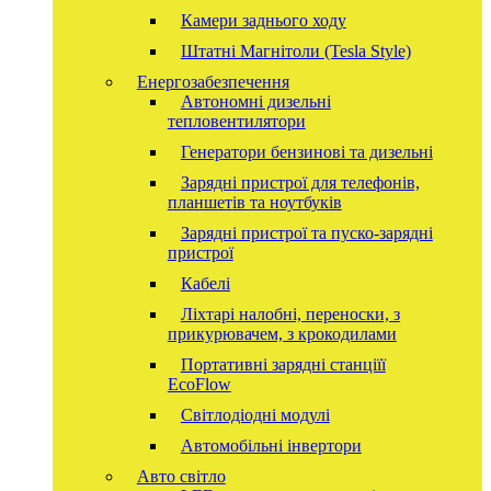
Камери заднього ходу
Штатні Магнітоли (Tesla Style)
Енергозабезпечення
Автономні дизельні
тепловентилятори
Генератори бензинові та дизельні
Зарядні пристрої для телефонів,
планшетів та ноутбуків
Зарядні пристрої та пуско-зарядні
пристрої
Кабелі
Ліхтарі налобні, переноски, з
прикурювачем, з крокодилами
Портативні зарядні станціїї
EcoFlow
Світлодіодні модулі
Автомобільні інвертори
Авто світло