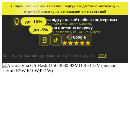
⚡ Підпишись на нас та залиш відгук з відміткою магазину —
отримай знижку на автолампи вже сьогодні!
за відгук на сайті або в соцмережах
до -10%
📌 з відміткою нашого магазину
на наступну покупку
до -5%
📱 за підписку на наші соцмережі
Google
Більш детальніше про умови акції та інструкція
ТУТ
.