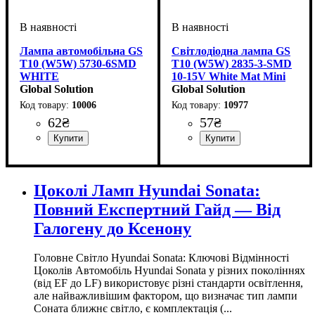
Лампа автомобільна GS
Світлодіодна лампа GS
Т10 (W5W) 5730-6SMD
T10 (W5W) 2835-3-SMD
WHITE
10-15V White Mat Mini
Global Solution
— матове м'яке світло
Global Solution
10006
10977
62
₴
57
₴
Призначення лампи
Колір:
Тип світлодіодного елементу
Кількість світлодіодів
Напруга, V
Кількість в упаковці
: Білий
: 10-15V
:
: 1 шт.
: 6
:
Призначення лампи
Колір:
Тип світлодіодного елементу
Кількість світлодіодів
Напруга, V
Кількість в упаковці
: Білий
: 10-15V
:
: 1 шт.
: 3
Габаритні вогні
5730SMD
SMD
Габаритні вогні, Освітлення
2835SMD
SMD
салону, Приладова панель
Цоколі Ламп Hyundai Sonata:
Повний Експертний Гайд — Від
Галогену до Ксенону
Головне Світло Hyundai Sonata: Ключові Відмінності
Цоколів Автомобіль Hyundai Sonata у різних поколіннях
(від EF до LF) використовує різні стандарти освітлення,
але найважливішим фактором, що визначає тип лампи
Соната ближнє світло, є комплектація (...