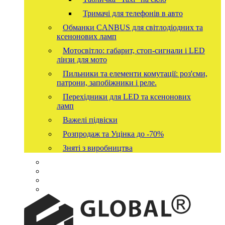
Тримачі для телефонів в авто
Обманки CANBUS для світлодіодних та
ксенонових ламп
Мотосвітло: габарит, стоп-сигнали і LED
лінзи для мото
Пильники та елементи комутації: роз'єми,
патрони, запобіжники і реле.
Перехідники для LED та ксенонових
ламп
Важелі підвіски
Розпродаж та Уцінка до -70%
Зняті з виробництва