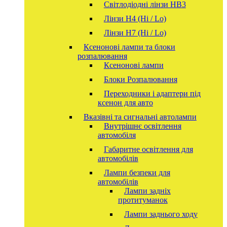
Світлодіодні лінзи HB3
Лінзи Н4 (Hi / Lo)
Лінзи Н7 (Hi / Lo)
Ксенонові лампи та блоки
розпалювання
Ксенонові лампи
Блоки Розпалювання
Переходники і адаптери під
ксенон для авто
Вказівні та сигнальні автолампи
Внутрішнє освітлення
автомобіля
Габаритне освітлення для
автомобілів
Лампи безпеки для
автомобілів
Лампи задніх
протитуманок
Лампи заднього ходу