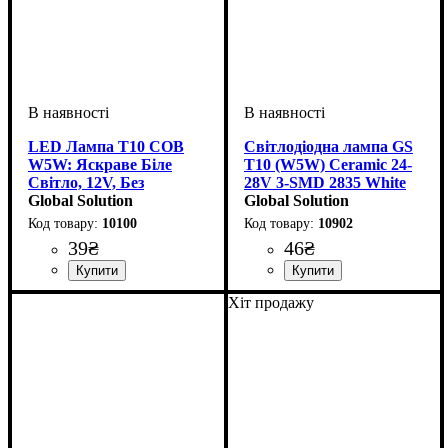
LED Лампа T10 COB
Світлодіодна лампа GS
W5W: Яскраве Біле
T10 (W5W) Ceramic 24-
Світло, 12V, Без
28V 3-SMD 2835 White
Полярності
Global Solution
для вантажівок
Global Solution
10100
10902
39
₴
46
₴
Призначення лампи
Колір:
Тип світлодіодного елементу
Кількість світлодіодів
Напруга, V
Кількість в упаковці
: Білий
: 12V
:
: 1 шт.
: 1
:
Призначення лампи
Колір:
Напруга, V
Кількість в упаковці
: Білий
: 24-28V
:
: 1 шт.
Хіт продажу
Габаритні вогні, Освітлення
COB
SMD
Габаритні вогні, Освітлення
салону
салону, Кнопки та інші
елементи