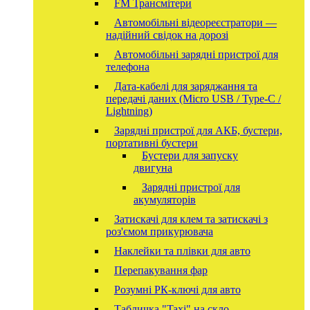
FM Трансмітери
Автомобільні відеореєстратори —
надійний свідок на дорозі
Автомобільні зарядні пристрої для
телефона
Дата-кабелі для заряджання та
передачі даних (Micro USB / Type-C /
Lightning)
Зарядні пристрої для АКБ, бустери,
портативні бустери
Бустери для запуску
двигуна
Зарядні пристрої для
акумуляторів
Затискачі для клем та затискачі з
роз'ємом прикурювача
Наклейки та плівки для авто
Перепакування фар
Розумні РК-ключі для авто
Табличка "Taxi" на скло