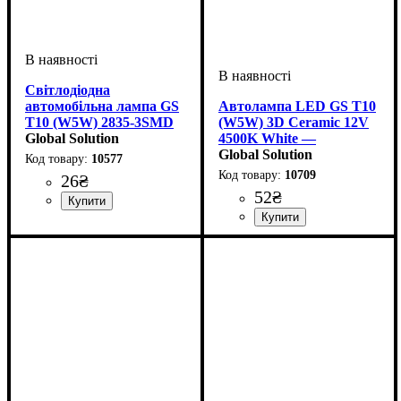
Світлодіодна
автомобільна лампа GS
Автолампа LED GS T10
T10 (W5W) 2835-3SMD
(W5W) 3D Ceramic 12V
МАТ Mini 10-15V White
Global Solution
4500K White —
керамічна лампа для
Global Solution
10577
габаритів
10709
26
₴
52
₴
Призначення лампи
Тип світлодіодного елементу
Кількість світлодіодів
Напруга, V
Кількість в упаковці
: 10-15V
:
: 1 шт.
: 3
:
Габаритні вогні
2835SMD
SMD
Призначення лампи
Колір:
Напруга, V
Кількість в упаковці
: Білий
: 12V
:
: 1 шт.
Габаритні вогні