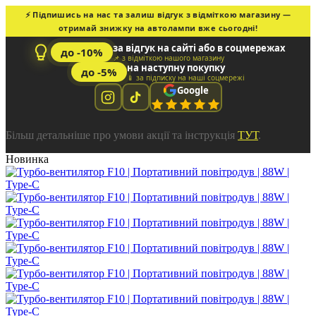
⚡ Підпишись на нас та залиш відгук з відміткою магазину —
отримай знижку на автолампи вже сьогодні!
за відгук на сайті або в соцмережах
до -10%
📌 з відміткою нашого магазину
на наступну покупку
до -5%
📱 за підписку на наші соцмережі
Google
Більш детальніше про умови акції та інструкція
ТУТ
.
Новинка