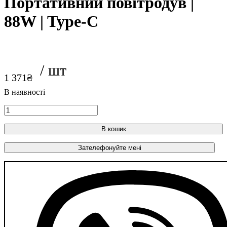
Портативний повітродув |
88W | Type-C
1 371
₴
В кошик
Зателефонуйте мені