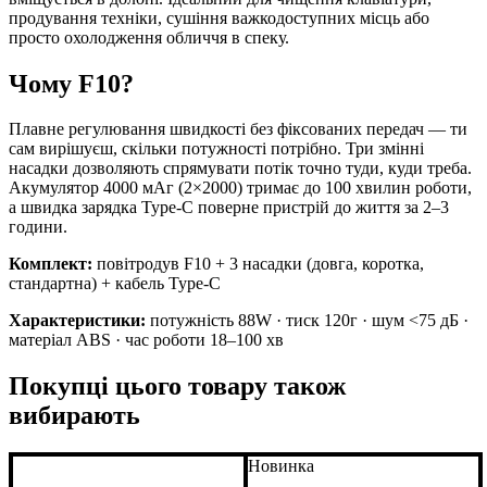
продування техніки, сушіння важкодоступних місць або
просто охолодження обличчя в спеку.
Чому F10?
Плавне регулювання швидкості без фіксованих передач — ти
сам вирішуєш, скільки потужності потрібно. Три змінні
насадки дозволяють спрямувати потік точно туди, куди треба.
Акумулятор 4000 мАг (2×2000) тримає до 100 хвилин роботи,
а швидка зарядка Type-C поверне пристрій до життя за 2–3
години.
Комплект:
повітродув F10 + 3 насадки (довга, коротка,
стандартна) + кабель Type-C
Характеристики:
потужність 88W · тиск 120г · шум <75 дБ ·
матеріал ABS · час роботи 18–100 хв
Покупці цього товару також
вибирають
Новинка