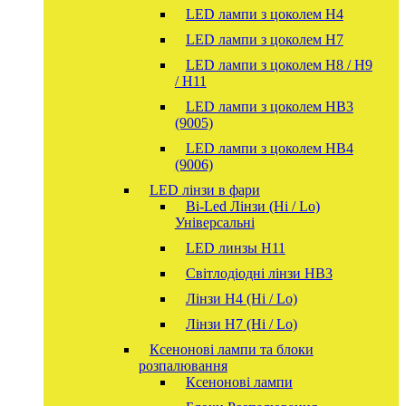
LED лампи з цоколем H4
LED лампи з цоколем H7
LED лампи з цоколем H8 / H9
/ H11
LED лампи з цоколем HB3
(9005)
LED лампи з цоколем HB4
(9006)
LED лінзи в фари
Bi-Led Лінзи (Hi / Lo)
Універсальні
LED линзы H11
Світлодіодні лінзи HB3
Лінзи Н4 (Hi / Lo)
Лінзи Н7 (Hi / Lo)
Ксенонові лампи та блоки
розпалювання
Ксенонові лампи