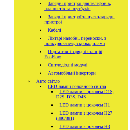
Зарядні пристрої для телефонів,
планшетів та ноутбуків
Зарядні пристрої та пуско-зарядні
пристрої
Кабелі
Ліхтарі налобні, переноски, з
прикурювачем, з крокодилами
Портативні зарядні станціїї
EcoFlow
Світлодіодні модулі
Автомобільні інвертори
Авто світло
LED-лампи головного світла
LED лампи з цоколем D1S,
D2S, D3S, D4S
LED лампи з цоколем H1
LED лампи з цоколем H27
(880/881)
LED лампи з цоколем H3