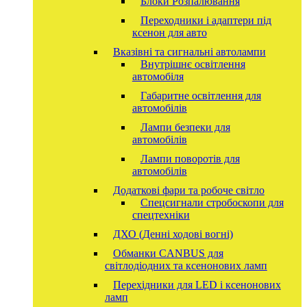
Блоки Розпалювання
Переходники і адаптери під
ксенон для авто
Вказівні та сигнальні автолампи
Внутрішнє освітлення
автомобіля
Габаритне освітлення для
автомобілів
Лампи безпеки для
автомобілів
Лампи поворотів для
автомобілів
Додаткові фари та робоче світло
Спецсигнали стробоскопи для
спецтехніки
ДХО (Денні ходові вогні)
Обманки CANBUS для
світлодіодних та ксенонових ламп
Перехідники для LED і ксенонових
ламп