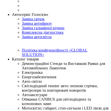
Автосервіс Голосієво
Заміна свічок
Заміна антифризу
Заміна гальмівної рідини
Комплексна діагностика
Заміна автосвітла
Політика конфіденційності «GLOBAL
SOLUTION»
Каталог товарів
Демонстраційні Стенди та Виставкові Рамки для
Автомобільних Лампочок
Електроніка
Енергозабезпечення
Авто світло
Світлодіодний тюнінг авто: неонові стрічки,
контролери та повторювачі поворотів
Автоаксесуари
Обманки CANBUS для світлодіодних та
ксенонових ламп
Мотосвітло: габарит, стоп-сигнали і LED лінзи для