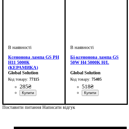
Ксенонова лампа GS РН
Бі-ксенонова лампа GS
Н11 5000К
50W H4 5000K H/L
(КЕРАМИКА)
Global Solution
Global Solution
77115
75405
285
₴
518
₴
Цоколь лампи
Напруга, V
Кольорова Температура
: 12V
: H11
:
Цоколь лампи
Потужність, W
: H4(Hi/Lo)
: 50W
5000 К
9003/HB2
Поставити питання
Написати відгук