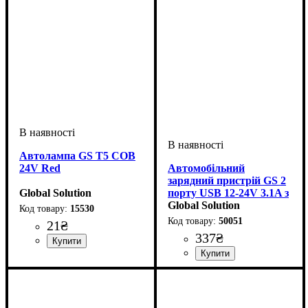
Автолампа GS T5 COB
24V Red
Автомобільний
зарядний пристрій GS 2
Global Solution
порту USB 12-24V 3.1A з
вольтметром
Global Solution
15530
50051
21
₴
337
₴
Колір:
Тип світлодіодного елементу
Напруга, V
Кількість в упаковці
: Червоний
: 24V
: 1 шт.
:
COB
Напруга, V
: 12-24V