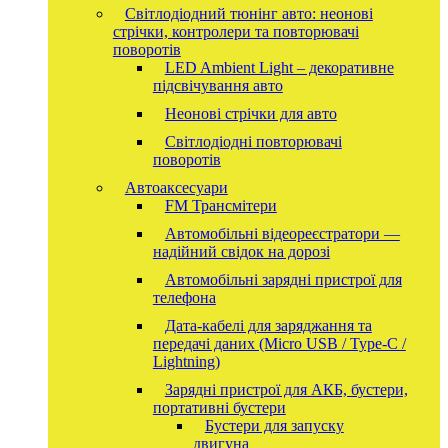
Світлодіодний тюнінг авто: неонові
стрічки, контролери та повторювачі
поворотів
LED Ambient Light – декоративне
підсвічування авто
Неонові стрічки для авто
Світлодіодні повторювачі
поворотів
Автоаксесуари
FM Трансмітери
Автомобільні відеореєстратори —
надійний свідок на дорозі
Автомобільні зарядні пристрої для
телефона
Дата-кабелі для заряджання та
передачі даних (Micro USB / Type-C /
Lightning)
Зарядні пристрої для АКБ, бустери,
портативні бустери
Бустери для запуску
двигуна