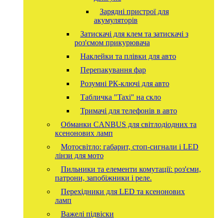
Зарядні пристрої для
акумуляторів
Затискачі для клем та затискачі з
роз'ємом прикурювача
Наклейки та плівки для авто
Перепакування фар
Розумні РК-ключі для авто
Табличка "Taxi" на скло
Тримачі для телефонів в авто
Обманки CANBUS для світлодіодних та
ксенонових ламп
Мотосвітло: габарит, стоп-сигнали і LED
лінзи для мото
Пильники та елементи комутації: роз'єми,
патрони, запобіжники і реле.
Перехідники для LED та ксенонових
ламп
Важелі підвіски