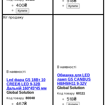
518
₴
400
₴
Цоколь лампи
Кількість в упаковці
: H7
: 2
шт.
Кількість світлодіодів
Напруга, V
Потужність, W
Кольорова Температура
: 9-60V
: 18W
: 6
:
Хіт продажу
SMD
5000 К
Обманка для LED
ламп GS CANBUS
Led фара GS 18Вт 10
H8/H9/H11 9-32V
CREE/6 LED 9-32В
Global Solution
Дальній 160*45*45 мм
Global Solution
60111
80048
518
₴
467
₴