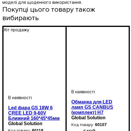
моделі для щоденного використання.
Покупці цього товару також
вибирають
Хіт продажу
Обманка для LED
ламп GS CANBUS
Led фара GS 18W 6
(комплект) Н7
CREE LED 9-60V
Global Solution
Ближний 160*45*45мм
Global Solution
60107
80118