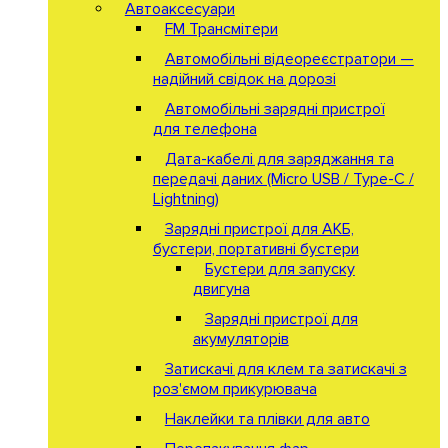
Автоаксесуари
FM Трансмітери
Автомобільні відеореєстратори —
надійний свідок на дорозі
Автомобільні зарядні пристрої
для телефона
Дата-кабелі для заряджання та
передачі даних (Micro USB / Type-C /
Lightning)
Зарядні пристрої для АКБ,
бустери, портативні бустери
Бустери для запуску
двигуна
Зарядні пристрої для
акумуляторів
Затискачі для клем та затискачі з
роз'ємом прикурювача
Наклейки та плівки для авто