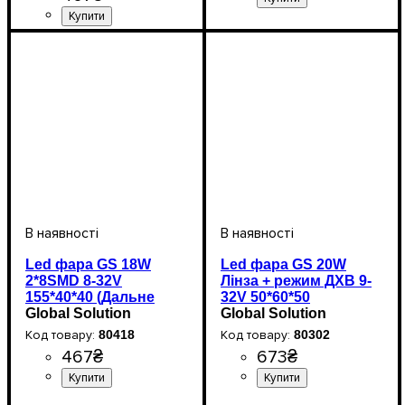
Цоколь лампи
Напруга, V
Кількість в упаковці
: 9-32V
: H8/H11
: 2
шт.
Напруга, V
Кольорова Температура, K
Потужність, W
Тип світлодіодного елементу
Світловий потік, LM
: 9-32V
: 48W
:
:
:
5000K
CREE
3500Lm
Led фара GS 18W
Led фара GS 20W
2*8SMD 8-32V
Лінза + режим ДХВ 9-
155*40*40 (Дальне
32V 50*60*50
світло)
Global Solution
Global Solution
80418
80302
467
₴
673
₴
Тип світлодіодного елементу
Кількість світлодіодів
Напруга, V
Потужність, W
Кольорова Температура
: 8-32V
: 18W
: 16
:
:
Напруга, V
Потужність, W
Кольорова Температура
: 9-32V
: 20W
: