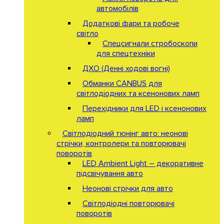
автомобілів
Додаткові фари та робоче
світло
Спецсигнали стробоскопи
для спецтехніки
ДХО (Денні ходові вогні)
Обманки CANBUS для
світлодіодних та ксенонових ламп
Перехідники для LED і ксенонових
ламп
Світлодіодний тюнінг авто: неонові
стрічки, контролери та повторювачі
поворотів
LED Ambient Light – декоративне
підсвічування авто
Неонові стрічки для авто
Світлодіодні повторювачі
поворотів