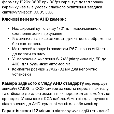
формату 1920x1080P при 30fps гарантує деталізовану
картинку навіть в умовах слабкого освітлення завдяки
світлочутливості 0.005 LUX.
Ключові переваги AHD камери:
Надширокий кут огляду 170° для максимального
охоплення зони паркування
5 скляних лінз високої якості для чіткого зображення
без спотворень
Металевий корпус із захистом IP67 - повна стійкість
до вологи та пилу
Універсальне живлення 6-24V (підтримка від 5В до
40В) для будь-яких автомобілів
Компактні розміри 27×32×32 мм для непомітної
установки
перевершує
Камера заднього огляду AHD стандарту
звичайні CMOS та CCD камери за якістю передачі сигналу
та стійкістю до електромагнітних перешкод автомобільної
проводки. У комплекті RCA кабель 6 метрів для зручного
підключення до AHD-сумісної магнітоли або монітора.
підтверджує надійність даної
Гарантія якості 12 місяців