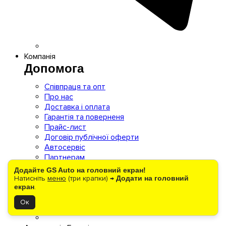
Компанія
Допомога
Співпраця та опт
Про нас
Доставка і оплата
Гарантія та поверненя
Прайс-лист
Договір публічної оферти
Автосервіс
Партнерам
Контакти
Додайте GS Auto на головний екран!
Під час блекаутів
Натисніть
меню
(три крапки) →
Додати на головний
екран
.
Ок