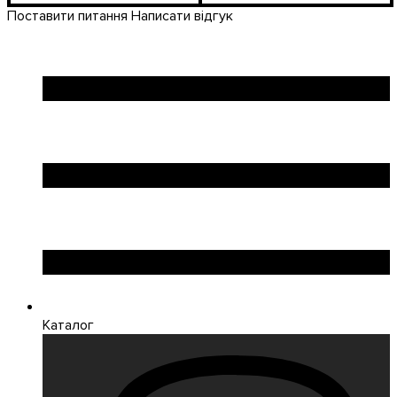
SMD
SMD
5000 К
5500K
Поставити питання
Написати відгук
Каталог