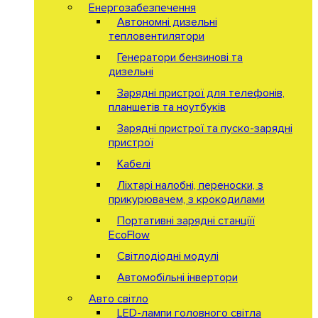
Енергозабезпечення
Автономні дизельні
тепловентилятори
Генератори бензинові та
дизельні
Зарядні пристрої для телефонів,
планшетів та ноутбуків
Зарядні пристрої та пуско-зарядні
пристрої
Кабелі
Ліхтарі налобні, переноски, з
прикурювачем, з крокодилами
Портативні зарядні станціїї
EcoFlow
Світлодіодні модулі
Автомобільні інвертори
Авто світло
LED-лампи головного світла