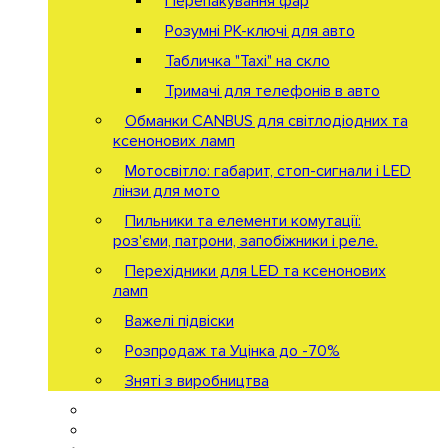
Перепакування фар
Розумні РК-ключі для авто
Табличка "Taxi" на скло
Тримачі для телефонів в авто
Обманки CANBUS для світлодіодних та
ксенонових ламп
Мотосвітло: габарит, стоп-сигнали і LED
лінзи для мото
Пильники та елементи комутації:
роз'єми, патрони, запобіжники і реле.
Перехідники для LED та ксенонових
ламп
Важелі підвіски
Розпродаж та Уцінка до -70%
Зняті з виробництва