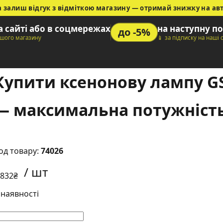
а залиш відгук з відміткою магазину — отримай знижку на ав
на сайті або в соцмережах
на наступну п
до -5%
ашого магазину
📱 за підписку на наші
Купити ксенонову лампу GS
— максимальна потужність
74026
 832
₴