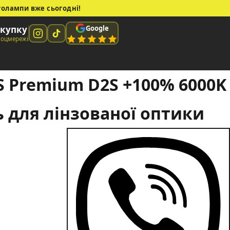
толампи вже сьогодні!
Google
окупку
 соцмережі
 Premium D2S +100% 6000K
 для лінзованої оптики