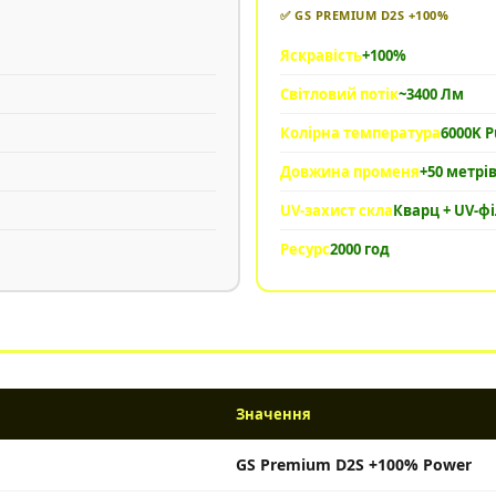
✅ GS PREMIUM D2S +100%
Яскравість
+100%
Світловий потік
~3400 Лм
Колірна температура
6000K P
Довжина променя
+50 метрі
UV-захист скла
Кварц + UV-ф
Ресурс
2000 год
Значення
GS Premium D2S +100% Power