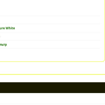
ure White
в
ільтр