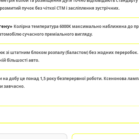
ометрія колби та розміщення дуги точно відповідають стандарту D
розмитий пучок без чіткої СТМ і засліплення зустрічних.
огену»
Колірна температура 6000K максимально наближена до пр
автомобілю сучасного преміального вигляду.
ює зі штатним блоком розпалу (баластом) без жодних переробок. 
ій більшості авто.
 на добу це понад 1,5 року безперервної роботи. Ксенонова лампа
ни завчасно.