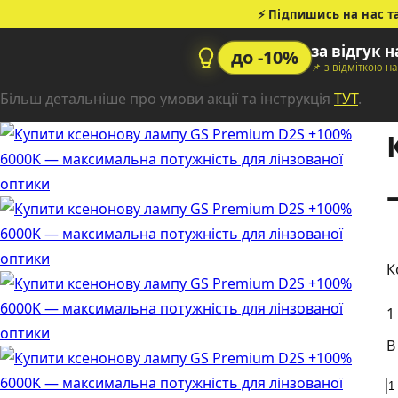
⚡ Підпишись на нас т
за відгук 
до -10%
📌 з відміткою н
Більш детальніше про умови акції та інструкція
ТУТ
.
1