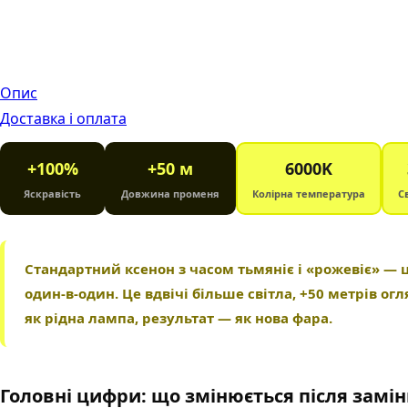
Опис
Доставка і оплата
+100%
+50 м
6000K
Яскравість
Довжина променя
Колірна температура
С
Стандартний ксенон з часом тьмяніє і «рожевіє» — 
один-в-один. Це вдвічі більше світла, +50 метрів о
як рідна лампа, результат — як нова фара.
Головні цифри: що змінюється після замі