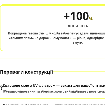
+100
%
ЯСКРАВІСТЬ
Покращена газова суміш у колбі забезпечує вдвічі щільніш
«темних плям» на дорожньому полотні — рівне, однорідне 
смуги.
Переваги конструкції
Кварцове скло з UV-фільтром — захист для вашої оптик
?
UV-випромінювання та зберігає хромовий відбивач у первісному
Прецизійне фокусування — чітка світлотіньова межа