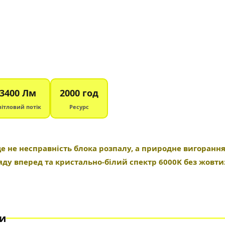
3400 Лм
2000 год
вітловий потік
Ресурс
це не несправність блока розпалу, а природне вигоранн
гляду вперед та кристально-білий спектр 6000K без жовт
ни