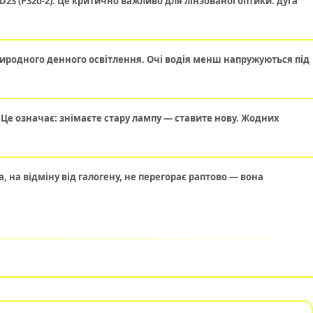
2S (P32d-2). Це критично важливо для лінзованої оптики: дуга
иродного денного освітлення. Очі водія менш напружуються під
Це означає: знімаєте стару лампу — ставите нову. Жодних
, на відміну від галогену, не перегорає раптово — вона