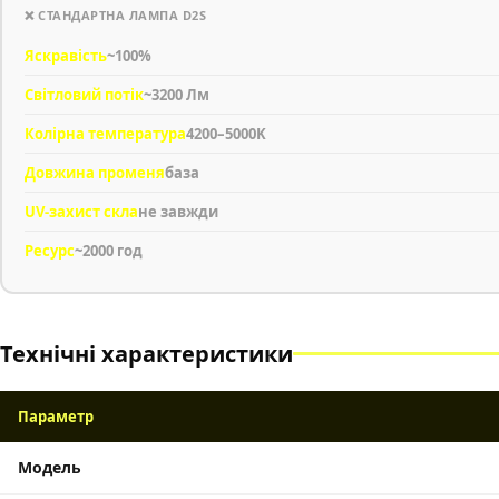
❌ СТАНДАРТНА ЛАМПА D2S
Яскравість
~100%
Світловий потік
~3200 Лм
Колірна температура
4200–5000K
Довжина променя
база
UV-захист скла
не завжди
Ресурс
~2000 год
Технічні характеристики
Параметр
Модель