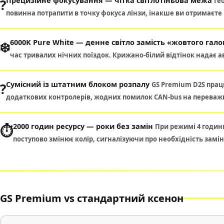
?
Ге
повинна потрапити в точку фокуса лінзи, інакше ви отримаєте 
6000K Pure White — денне світло замість «жовтого гал
❄️
час тривалих нічних поїздок. Крижано-білий відтінок надає 
Сумісний із штатним блоком розпалу
?
GS Premium D2S прац
додаткових контролерів, жодних помилок CAN-bus на переважн
2000 годин ресурсу — роки без замін
⏱️
При режимі 4 години
поступово змінює колір, сигналізуючи про необхідність замі
GS Premium vs стандартний ксенон