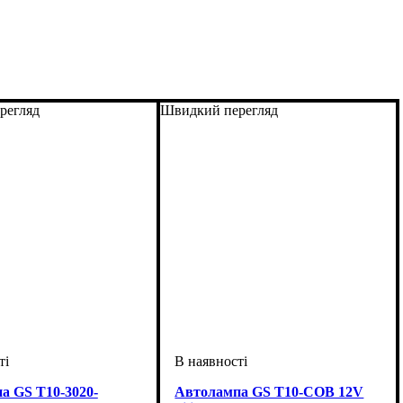
регляд
Швидкий перегляд
а GS T10-3020-
Автолампа GS T10-COB 12V