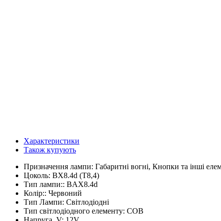
Характеристики
Також купують
Призначення лампи:
Габаритні вогні, Кнопки та інші ел
Цоколь:
BX8.4d (T8,4)
Тип лампи::
BAX8.4d
Колір::
Червоний
Тип Лампи:
Світлодіодні
Тип світлодіодного елементу:
COB
Напруга, V:
12V