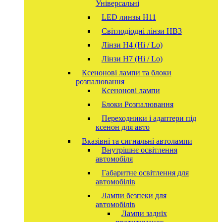
Універсальні
LED линзы H11
Світлодіодні лінзи HB3
Лінзи Н4 (Hi / Lo)
Лінзи Н7 (Hi / Lo)
Ксенонові лампи та блоки
розпалювання
Ксенонові лампи
Блоки Розпалювання
Переходники і адаптери під
ксенон для авто
Вказівні та сигнальні автолампи
Внутрішнє освітлення
автомобіля
Габаритне освітлення для
автомобілів
Лампи безпеки для
автомобілів
Лампи задніх