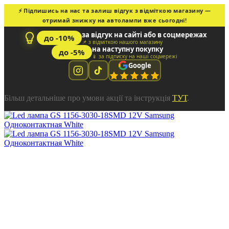
⚡ Підпишись на нас та залиш відгук з відміткою магазину —
отримай знижку на автолампи вже сьогодні!
за відгук на сайті або в соцмережах
до -10%
📌 з відміткою нашого магазину
на наступну покупку
до -5%
📱 за підписку на наші соцмережі
Google
Більш детальніше про умови акції та інструкція
ТУТ
.