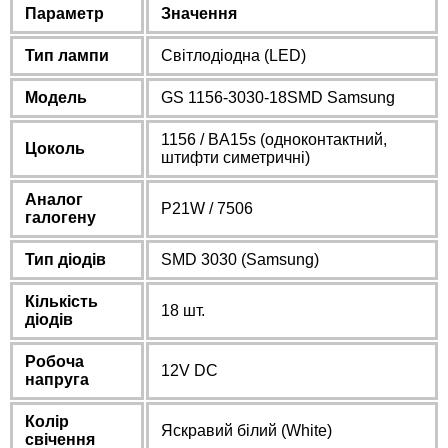
Параметр
Значення
Тип лампи
Світлодіодна (LED)
Модель
GS 1156-3030-18SMD Samsung
1156 / BA15s (одноконтактний,
Цоколь
штифти симетричні)
Аналог
P21W / 7506
галогену
Тип діодів
SMD 3030 (Samsung)
Кількість
18 шт.
діодів
Робоча
12V DC
напруга
Колір
Яскравий білий (White)
свічення