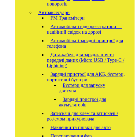
поворотів
Автоаксесуари
FM Трансмітери
Автомобільні відеореєстратори —
надійний свідок на дорозі
Автомобільні зарядні пристрої для
телефона
Дата-кабелі для заряджання та
передачі даних (Micro USB / Type-C /
Lightning)
Зарядні пристрої для АКБ, бустери,
портативні бустери
Бустери для запуску
двигуна
Зарядні пристрої для
акумуляторів
Затискачі для клем та затискачі з
роз'ємом прикурювача
Наклейки та плівки для авто
Перепакування фар