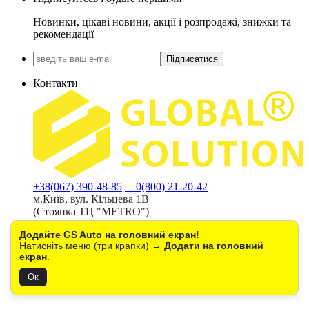
Новинки, цікаві новини, акції і розпродажі, знижки та
рекомендації
Підписатися
Контакти
+38(067) 390-48-85
0(800) 21-20-42
м.Київ, вул. Кільцева 1В
(Стоянка ТЦ "METRO")
Додайте GS Auto на головний екран!
Натисніть
меню
(три крапки) →
Додати на головний
екран
.
Ок