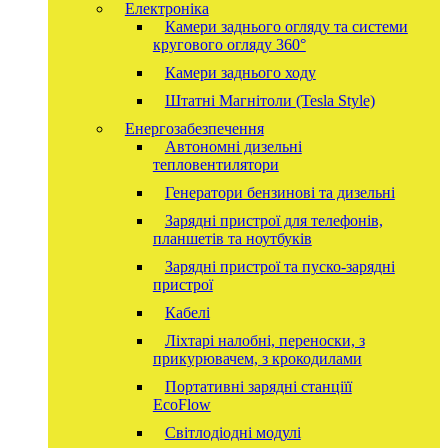
Електроніка
Камери заднього огляду та системи
кругового огляду 360°
Камери заднього ходу
Штатні Магнітоли (Tesla Style)
Енергозабезпечення
Автономні дизельні
тепловентилятори
Генератори бензинові та дизельні
Зарядні пристрої для телефонів,
планшетів та ноутбуків
Зарядні пристрої та пуско-зарядні
пристрої
Кабелі
Ліхтарі налобні, переноски, з
прикурювачем, з крокодилами
Портативні зарядні станціїї
EcoFlow
Світлодіодні модулі