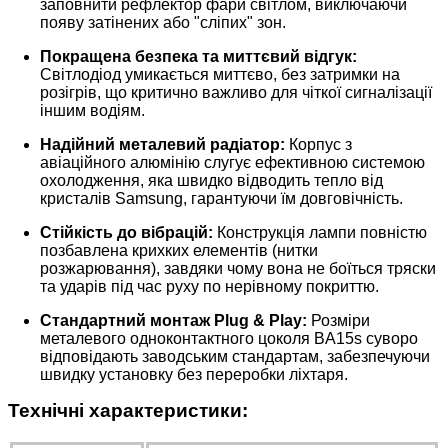
заповнити рефлектор фари світлом, виключаючи
появу затінених або "сліпих" зон.
Покращена безпека та миттєвий відгук:
Світлодіод умикається миттєво, без затримки на
розігрів, що критично важливо для чіткої сигналізації
іншим водіям.
Надійний металевий радіатор:
Корпус з
авіаційного алюмінію слугує ефективною системою
охолодження, яка швидко відводить тепло від
кристалів Samsung, гарантуючи їм довговічність.
Стійкість до вібрацій:
Конструкція лампи повністю
позбавлена крихких елементів (нитки
розжарювання), завдяки чому вона не боїться тряски
та ударів під час руху по нерівному покриттю.
Стандартний монтаж Plug & Play:
Розміри
металевого одноконтактного цоколя BA15s суворо
відповідають заводським стандартам, забезпечуючи
швидку установку без переробки ліхтаря.
Технічні характеристики: