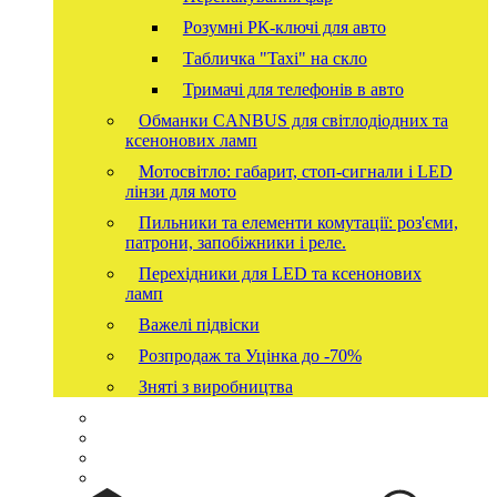
Розумні РК-ключі для авто
Табличка "Taxi" на скло
Тримачі для телефонів в авто
Обманки CANBUS для світлодіодних та
ксенонових ламп
Мотосвітло: габарит, стоп-сигнали і LED
лінзи для мото
Пильники та елементи комутації: роз'єми,
патрони, запобіжники і реле.
Перехідники для LED та ксенонових
ламп
Важелі підвіски
Розпродаж та Уцінка до -70%
Зняті з виробництва