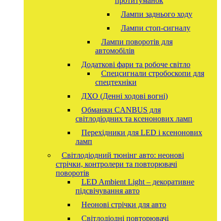
протитуманок
Лампи заднього ходу
Лампи стоп-сигналу
Лампи поворотів для
автомобілів
Додаткові фари та робоче світло
Спецсигнали стробоскопи для
спецтехніки
ДХО (Денні ходові вогні)
Обманки CANBUS для
світлодіодних та ксенонових ламп
Перехідники для LED і ксенонових
ламп
Світлодіодний тюнінг авто: неонові
стрічки, контролери та повторювачі
поворотів
LED Ambient Light – декоративне
підсвічування авто
Неонові стрічки для авто
Світлодіодні повторювачі