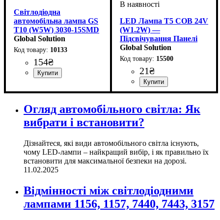
Світлодіодна
автомобільна лампа GS
LED Лампа T5 COB 24V
T10 (W5W) 3030-15SMD
(W1.2W) —
Samsung CANBUS 12V
Global Solution
Підсвічування Панелі
White
Вантажівок
Global Solution
10133
15500
154
₴
21
₴
Призначення лампи
Тип світлодіодного елементу
Кількість світлодіодів
Напруга, V
Кількість в упаковці
: 12V
:
: 1 шт.
:
:
Габаритні вогні
Samsung
15SMD
Колір:
Тип світлодіодного елементу
Напруга, V
Кількість в упаковці
: Білий
: 24V
: 1 шт.
COB
Огляд автомобільного світла: Як
вибрати і встановити?
Дізнайтеся, які види автомобільного світла існують,
чому LED-лампи – найкращий вибір, і як правильно їх
встановити для максимальної безпеки на дорозі.
11.02.2025
Відмінності між світлодіодними
лампами 1156, 1157, 7440, 7443, 3157