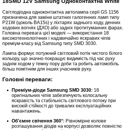
18SMD 12V Samsung Одноконтактна White
Світлодіодна одноконтактна автолампа серії GS 1156
призначена для заміни штатних галогенних ламп типу
P21W (цоколь BA15s) у ліхтарях заднього ходу, денних
ходових вогнях (ДХО) або задніх протитуманних фарах.
Головна перевага цієї моделі — використання 18
високотехнологічних і надзвичайно яскравих чіпів
преміум-класу від Samsung типу SMD 3030.
Лампа формує потужний світловий потік чистого білого
кольору, що значно покращує видимість під час руху
заднім ходом у темну пору доби та робить автомобіль
більш помітним для інших учасників руху.
Головні переваги:
Преміум-діоди Samsung SMD 3030:
18
оригінальних чіпів забезпечують колосальну
яскравість та стабільність світлового потоку при
високій стійкості до тривалих експлуатаційних
навантажень.
Об'ємне свічення 360°:
Рівномірне колове
розташування діодів на корпусі дозволяє повністю