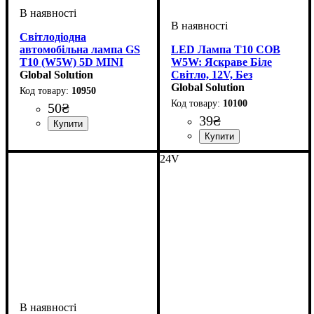
Світлодіодна
автомобільна лампа GS
LED Лампа T10 COB
T10 (W5W) 5D MINI
W5W: Яскраве Біле
CRISTAL CERAMIC 10-
Global Solution
Світло, 12V, Без
15V White
Полярності
Global Solution
10950
10100
50
₴
39
₴
Призначення лампи
Колір:
Напруга, V
Кольорова Температура
Кількість в упаковці
: Білий
: 10-15V
:
: 1 шт.
:
Габаритні вогні
6000 K
Призначення лампи
Колір:
Тип світлодіодного елементу
Кількість світлодіодів
Напруга, V
Кількість в упаковці
: Білий
: 12V
:
: 1 шт.
: 1
24V
Габаритні вогні, Освітлення
COB
SMD
салону