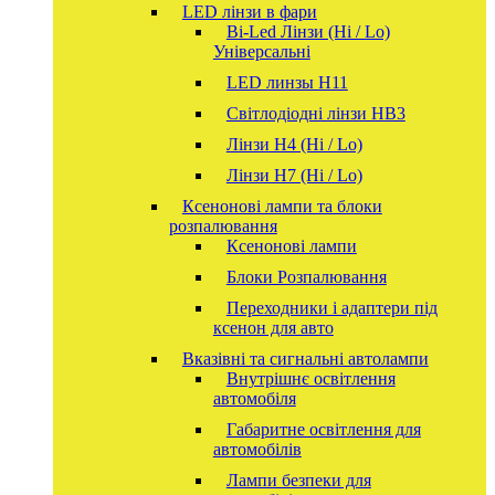
LED лінзи в фари
Bi-Led Лінзи (Hi / Lo)
Універсальні
LED линзы H11
Світлодіодні лінзи HB3
Лінзи Н4 (Hi / Lo)
Лінзи Н7 (Hi / Lo)
Ксенонові лампи та блоки
розпалювання
Ксенонові лампи
Блоки Розпалювання
Переходники і адаптери під
ксенон для авто
Вказівні та сигнальні автолампи
Внутрішнє освітлення
автомобіля
Габаритне освітлення для
автомобілів
Лампи безпеки для