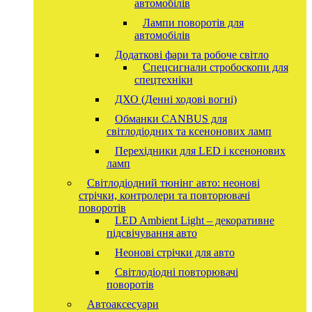
автомобілів
Лампи поворотів для
автомобілів
Додаткові фари та робоче світло
Спецсигнали стробоскопи для
спецтехніки
ДХО (Денні ходові вогні)
Обманки CANBUS для
світлодіодних та ксенонових ламп
Перехідники для LED і ксенонових
ламп
Світлодіодний тюнінг авто: неонові
стрічки, контролери та повторювачі
поворотів
LED Ambient Light – декоративне
підсвічування авто
Неонові стрічки для авто
Світлодіодні повторювачі
поворотів
Автоаксесуари