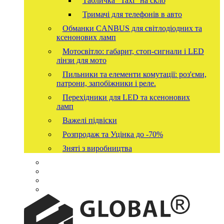
Табличка "Taxi" на скло
Тримачі для телефонів в авто
Обманки CANBUS для світлодіодних та
ксенонових ламп
Мотосвітло: габарит, стоп-сигнали і LED
лінзи для мото
Пильники та елементи комутації: роз'єми,
патрони, запобіжники і реле.
Перехідники для LED та ксенонових
ламп
Важелі підвіски
Розпродаж та Уцінка до -70%
Зняті з виробництва