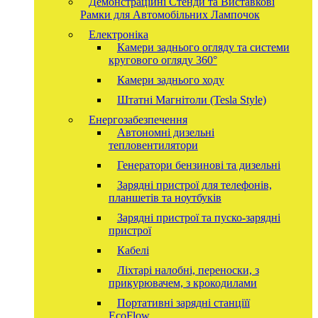
Демонстраційні Стенди та Виставкові
Рамки для Автомобільних Лампочок
Електроніка
Камери заднього огляду та системи
кругового огляду 360°
Камери заднього ходу
Штатні Магнітоли (Tesla Style)
Енергозабезпечення
Автономні дизельні
тепловентилятори
Генератори бензинові та дизельні
Зарядні пристрої для телефонів,
планшетів та ноутбуків
Зарядні пристрої та пуско-зарядні
пристрої
Кабелі
Ліхтарі налобні, переноски, з
прикурювачем, з крокодилами
Портативні зарядні станціїї
EcoFlow