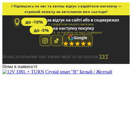
⚡ Підпишись на нас та залиш відгук з відміткою магазину —
отримай знижку на автолампи вже сьогодні!
за відгук на сайті або в соцмережах
до -10%
📌 з відміткою нашого магазину
на наступну покупку
до -5%
📱 за підписку на наші соцмережі
Google
Більш детальніше про умови акції та інструкція
ТУТ
.
Нема в наявності