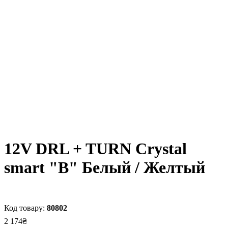
12V DRL + TURN Crystal
smart "В" Белый / Желтый
80802
2 174
₴