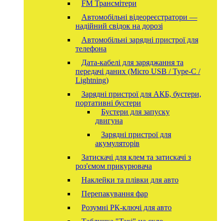
FM Трансмітери
Автомобільні відеореєстратори —
надійний свідок на дорозі
Автомобільні зарядні пристрої для
телефона
Дата-кабелі для заряджання та
передачі даних (Micro USB / Type-C /
Lightning)
Зарядні пристрої для АКБ, бустери,
портативні бустери
Бустери для запуску
двигуна
Зарядні пристрої для
акумуляторів
Затискачі для клем та затискачі з
роз'ємом прикурювача
Наклейки та плівки для авто
Перепакування фар
Розумні РК-ключі для авто