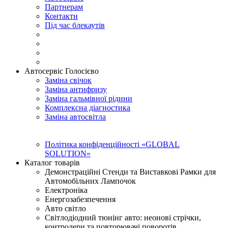
Партнерам
Контакти
Під час блекаутів
Автосервіс Голосієво
Заміна свічок
Заміна антифризу
Заміна гальмівної рідини
Комплексна діагностика
Заміна автосвітла
Політика конфіденційності «GLOBAL
SOLUTION»
Каталог товарів
Демонстраційні Стенди та Виставкові Рамки для
Автомобільних Лампочок
Електроніка
Енергозабезпечення
Авто світло
Світлодіодний тюнінг авто: неонові стрічки,
контролери та повторювачі поворотів