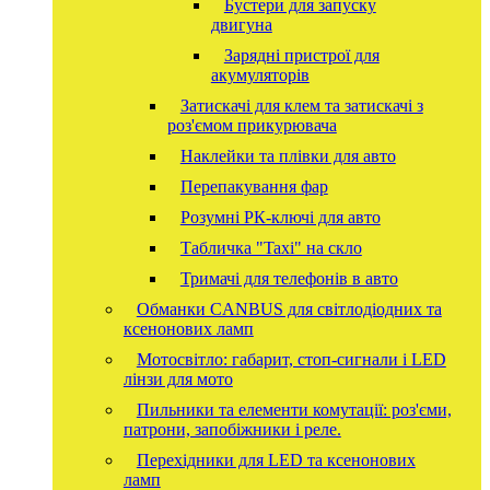
Бустери для запуску
двигуна
Зарядні пристрої для
акумуляторів
Затискачі для клем та затискачі з
роз'ємом прикурювача
Наклейки та плівки для авто
Перепакування фар
Розумні РК-ключі для авто
Табличка "Taxi" на скло
Тримачі для телефонів в авто
Обманки CANBUS для світлодіодних та
ксенонових ламп
Мотосвітло: габарит, стоп-сигнали і LED
лінзи для мото
Пильники та елементи комутації: роз'єми,
патрони, запобіжники і реле.
Перехідники для LED та ксенонових
ламп