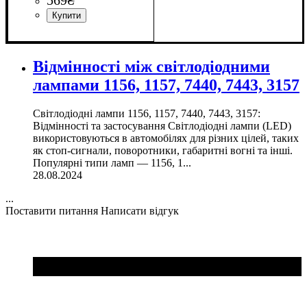
Призначення лампи
Колір:
Тип світлодіодного елементу
Кількість світлодіодів
Напруга, V
Кількість в упаковці
: Жовтий
: 12V
: Стоп-
: 1 шт.
:
:
сигнали
2835SMD + 3030SMD
21SMD +7SMD
SAMSUNG
Відмінності між світлодіодними
лампами 1156, 1157, 7440, 7443, 3157
Світлодіодні лампи 1156, 1157, 7440, 7443, 3157:
Відмінності та застосування Світлодіодні лампи (LED)
використовуються в автомобілях для різних цілей, таких
як стоп-сигнали, поворотники, габаритні вогні та інші.
Популярні типи ламп — 1156, 1...
28.08.2024
...
Поставити питання
Написати відгук