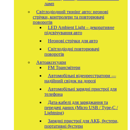
ламп
Світлодіодний тюнінг авто: неонові
стрічки, контролери та повторювачі
поворотів
LED Ambient Light – декоративне
підсвічування авто
Неонові стрічки для авто
Світлодіодні повторювачі
поворотів
Автоаксесуари
FM Трансмітери
Автомобільні відеореєстратори —
надійний свідок на дорозі
Автомобільні зарядні пристрої для
телефона
Дата-кабелі для заряджання та
передачі даних (Micro USB / Type-C /
Lightning)
Зарядні пристрої для АКБ, бустери,
портативні бустери