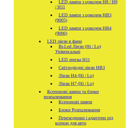
LED лампи з цоколем H8 / H9
/ H11
LED лампи з цоколем HB3
(9005)
LED лампи з цоколем HB4
(9006)
LED лінзи в фари
Bi-Led Лінзи (Hi / Lo)
Універсальні
LED линзы H11
Світлодіодні лінзи HB3
Лінзи Н4 (Hi / Lo)
Лінзи Н7 (Hi / Lo)
Ксенонові лампи та блоки
розпалювання
Ксенонові лампи
Блоки Розпалювання
Переходники і адаптери під
ксенон для авто