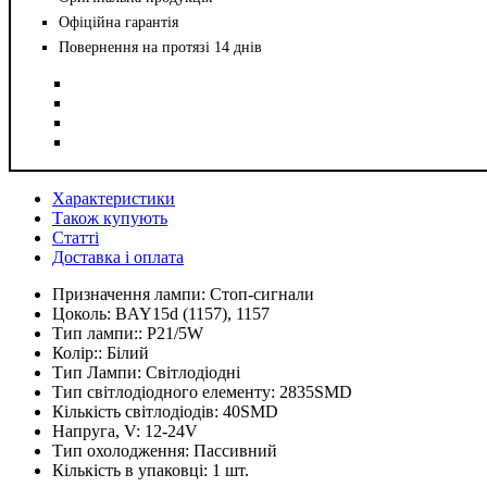
Офіційна гарантія
Повернення на протязі 14 днів
Характеристики
Також купують
Статті
Доставка і оплата
Призначення лампи:
Стоп-сигнали
Цоколь:
BAY15d (1157), 1157
Тип лампи::
P21/5W
Колір::
Білий
Тип Лампи:
Світлодіодні
Тип світлодіодного елементу:
2835SMD
Кількість світлодіодів:
40SMD
Напруга, V:
12-24V
Тип охолодження:
Пассивний
Кількість в упаковці:
1 шт.