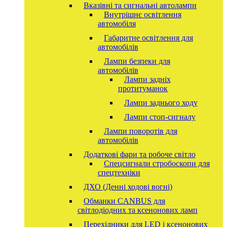
Вказівні та сигнальні автолампи
Внутрішнє освітлення
автомобіля
Габаритне освітлення для
автомобілів
Лампи безпеки для
автомобілів
Лампи задніх
протитуманок
Лампи заднього ходу
Лампи стоп-сигналу
Лампи поворотів для
автомобілів
Додаткові фари та робоче світло
Спецсигнали стробоскопи для
спецтехніки
ДХО (Денні ходові вогні)
Обманки CANBUS для
світлодіодних та ксенонових ламп
Перехідники для LED і ксенонових