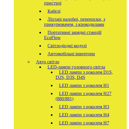
пристрої
Кабелі
Ліхтарі налобні, переноски, з
прикурювачем, з крокодилами
Портативні зарядні станціїї
EcoFlow
Світлодіодні модулі
Автомобільні інвертори
Авто світло
LED-лампи головного світла
LED лампи з цоколем D1S,
D2S, D3S, D4S
LED лампи з цоколем H1
LED лампи з цоколем H27
(880/881)
LED лампи з цоколем H3
LED лампи з цоколем H4
LED лампи з цоколем H7