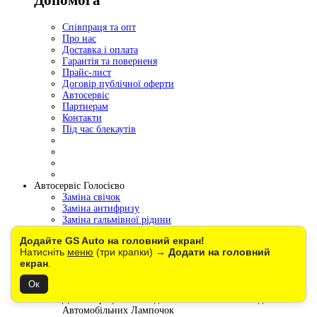
Допомога
Співпраця та опт
Про нас
Доставка і оплата
Гарантія та поверненя
Прайс-лист
Договір публічної оферти
Автосервіс
Партнерам
Контакти
Під час блекаутів
Автосервіс Голосієво
Заміна свічок
Заміна антифризу
Заміна гальмівної рідини
Комплексна діагностика
Додайте GS Auto на головний екран!
Заміна автосвітла
Натисніть
меню
(три крапки) →
Додати на головний
екран
.
Політика конфіденційності «GLOBAL SOLUTION»
Ок
Каталог товарів
Демонстраційні Стенди та Виставкові Рамки для
Автомобільних Лампочок