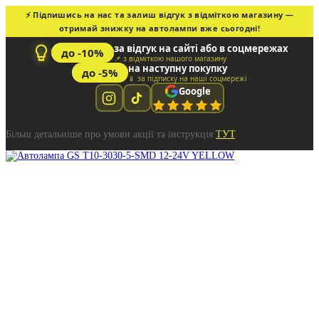
⚡ Підпишись на нас та залиш відгук з відміткою магазину —
отримай знижку на автолампи вже сьогодні!
за відгук на сайті або в соцмережах
до -10%
📌 з відміткою нашого магазину
на наступну покупку
до -5%
📱 за підписку на наші соцмережі
Google
Більш детальніше про умови акції та інструкція
ТУТ
.