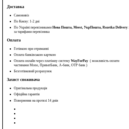
Доставка
Самовивіз
По Києву: 1-2 дні
По Україні перевізниками
Нова Пошта, Meest, УкрПошта, Rozetka Delivery
:
за тарифами перевізника
Оплата
Готівкою при отриманні
Оплата банківською карткою
Оплата онлайн через платіжну систему
WayForPay
( можливість оплати
частинами Mono, ПриватБанк, А-банк, OTP банк )
Безготівковий розрахунок
Захист споживача
Оригінальна продукція
Офіційна гарантія
Повернення на протязі 14 днів