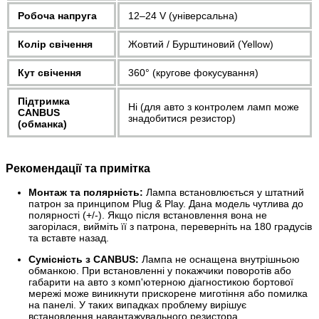
Робоча напруга
12–24 V (універсальна)
Колір свічення
Жовтий / Бурштиновий (Yellow)
Кут свічення
360° (кругове фокусування)
Підтримка
Ні (для авто з контролем ламп може
CANBUS
знадобитися резистор)
(обманка)
Рекомендації та примітка
Монтаж та полярність:
Лампа встановлюється у штатний
патрон за принципом Plug & Play. Дана модель чутлива до
полярності (+/-). Якщо після встановлення вона не
загорілася, вийміть її з патрона, переверніть на 180 градусів
та вставте назад.
Сумісність з CANBUS:
Лампа не оснащена внутрішньою
обманкою. При встановленні у покажчики поворотів або
габарити на авто з комп'ютерною діагностикою бортової
мережі може виникнути прискорене миготіння або помилка
на панелі. У таких випадках проблему вирішує
встановлення навантажувального резистора.