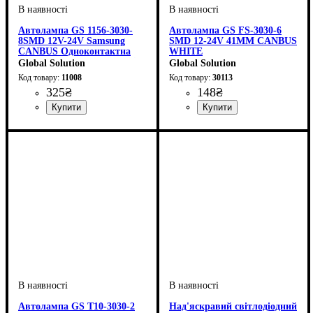
Автолампа GS 1156-3030-
Автолампа GS FS-3030-6
8SMD 12V-24V Samsung
SMD 12-24V 41MM CANBUS
CANBUS Одноконтактна
WHITE
(аналог лампи P21W) White
Global Solution
Global Solution
11008
30113
325
₴
148
₴
Призначення лампи
Колір:
Тип світлодіодного елементу
Кількість світлодіодів
Напруга, V
Потужність, W
Кількість в упаковці
: Білий
: 12-24V
: 10W
: Стоп-
: 1 шт.
: 8 SMD
:
Призначення лампи
Колір:
Тип світлодіодного елементу
Кількість світлодіодів
Напруга, V
Кількість в упаковці
: Білий
: 12-24V
: Освітлення
: 1 шт.
: 6 SMD
:
сигнали
Samsung
салону
SMD
Автолампа GS T10-3030-2
Над'яскравий світлодіодний