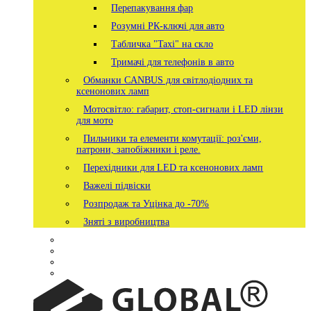
Перепакування фар
Розумні РК-ключі для авто
Табличка "Taxi" на скло
Тримачі для телефонів в авто
Обманки CANBUS для світлодіодних та
ксенонових ламп
Мотосвітло: габарит, стоп-сигнали і LED лінзи
для мото
Пильники та елементи комутації: роз'єми,
патрони, запобіжники і реле.
Перехідники для LED та ксенонових ламп
Важелі підвіски
Розпродаж та Уцінка до -70%
Зняті з виробництва