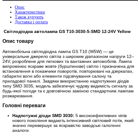
Опис
Характеристики
Також купують
Доставка і оплата
Світлодіодна автолампа GS T10-3030-5-SMD 12-24V Yellow
Опис товару
Автомобільна світлодіодна лампа GS T10 (W5W) — це
універсальне джерело світла з широким діапазоном напруги 12–
24V, розроблене для легкових та вантажних автомобілів. Лампа
випромінює яскраве жовте (бурштинове) світло і призначена для
встановлення в покажчики поворотів, повторювачі на дзеркалах,
габаритні вогні або елементи підсвічування салону та
приладової панелі. Завдяки використанню надпотужних діодів
типу SMD 3035, модель забезпечує чудову видимість сигналу за
будь-якої погоди та є довговічною заміною стандартним лампам
розжарювання.
Головні переваги
Надпотужні діоди SMD 3030:
5 високоефективних чіпів
нового покоління видають інтенсивний світловий потік, який
значно перевершує за яскравістю заводські галогенні
аналоги.