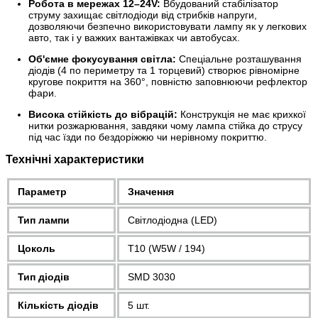
Робота в мережах 12–24V:
Вбудований стабілізатор
струму захищає світлодіоди від стрибків напруги,
дозволяючи безпечно використовувати лампу як у легкових
авто, так і у важких вантажівках чи автобусах.
Об'ємне фокусування світла:
Спеціальне розташування
діодів (4 по периметру та 1 торцевий) створює рівномірне
кругове покриття на 360°, повністю заповнюючи рефлектор
фари.
Висока стійкість до вібрацій:
Конструкція не має крихкої
нитки розжарювання, завдяки чому лампа стійка до струсу
під час їзди по бездоріжжю чи нерівному покриттю.
Технічні характеристики
Параметр
Значення
Тип лампи
Світлодіодна (LED)
Цоколь
T10 (W5W / 194)
Тип діодів
SMD 3030
Кількість діодів
5 шт.