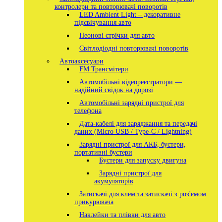
контролери та повторювачі поворотів
LED Ambient Light – декоративне
підсвічування авто
Неонові стрічки для авто
Світлодіодні повторювачі поворотів
Автоаксесуари
FM Трансмітери
Автомобільні відеореєстратори —
надійний свідок на дорозі
Автомобільні зарядні пристрої для
телефона
Дата-кабелі для заряджання та передачі
даних (Micro USB / Type-C / Lightning)
Зарядні пристрої для АКБ, бустери,
портативні бустери
Бустери для запуску двигуна
Зарядні пристрої для
акумуляторів
Затискачі для клем та затискачі з роз'ємом
прикурювача
Наклейки та плівки для авто