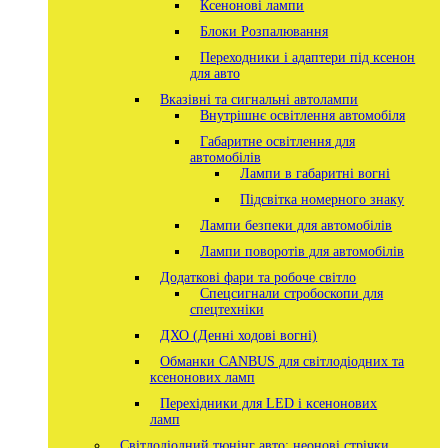
Ксенонові лампи
Блоки Розпалювання
Переходники і адаптери під ксенон
для авто
Вказівні та сигнальні автолампи
Внутрішнє освітлення автомобіля
Габаритне освітлення для
автомобілів
Лампи в габаритні вогні
Підсвітка номерного знаку
Лампи безпеки для автомобілів
Лампи поворотів для автомобілів
Додаткові фари та робоче світло
Спецсигнали стробоскопи для
спецтехніки
ДХО (Денні ходові вогні)
Обманки CANBUS для світлодіодних та
ксенонових ламп
Перехідники для LED і ксенонових
ламп
Світлодіодний тюнінг авто: неонові стрічки,