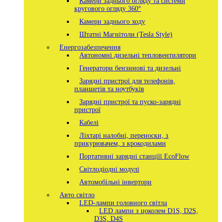
Камери заднього огляду та системи
кругового огляду 360°
Камери заднього ходу
Штатні Магнітоли (Tesla Style)
Енергозабезпечення
Автономні дизельні тепловентилятори
Генератори бензинові та дизельні
Зарядні пристрої для телефонів,
планшетів та ноутбуків
Зарядні пристрої та пуско-зарядні
пристрої
Кабелі
Ліхтарі налобні, переноски, з
прикурювачем, з крокодилами
Портативні зарядні станціїї EcoFlow
Світлодіодні модулі
Автомобільні інвертори
Авто світло
LED-лампи головного світла
LED лампи з цоколем D1S, D2S,
D3S, D4S