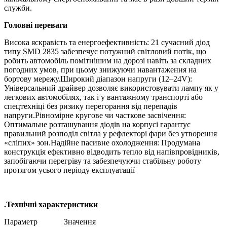
служби.
Головні переваги
Висока яскравість та енергоефективність: 21 сучасний діод
типу SMD 2835 забезпечує потужний світловий потік, що
робить автомобіль помітнішим на дорозі навіть за складних
погодних умов, при цьому знижуючи навантаження на
бортову мережу.Широкий діапазон напруги (12–24V):
Універсальний драйвер дозволяє використовувати лампу як у
легкових автомобілях, так і у вантажному транспорті або
спецтехніці без ризику перегорання від перепадів
напруги.Рівномірне кругове чи часткове засвічення:
Оптимальне розташування діодів на корпусі гарантує
правильний розподіл світла у рефлекторі фари без утворення
«сліпих» зон.Надійне пасивне охолодження: Продумана
конструкція ефективно відводить тепло від напівпровідників,
запобігаючи перегріву та забезпечуючи стабільну роботу
протягом усього періоду експлуатації
.Технічні характеристики
Параметр Значення