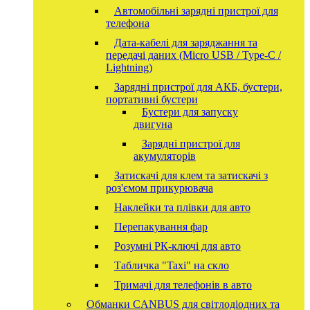
Автомобільні зарядні пристрої для
телефона
Дата-кабелі для заряджання та
передачі даних (Micro USB / Type-C /
Lightning)
Зарядні пристрої для АКБ, бустери,
портативні бустери
Бустери для запуску
двигуна
Зарядні пристрої для
акумуляторів
Затискачі для клем та затискачі з
роз'ємом прикурювача
Наклейки та плівки для авто
Перепакування фар
Розумні РК-ключі для авто
Табличка "Taxi" на скло
Тримачі для телефонів в авто
Обманки CANBUS для світлодіодних та