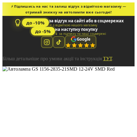
⚡ Підпишись на нас та залиш відгук з відміткою магазину —
отримай знижку на автолампи вже сьогодні!
за відгук на сайті або в соцмережах
до -10%
📌 з відміткою нашого магазину
на наступну покупку
до -5%
📱 за підписку на наші соцмережі
Google
Більш детальніше про умови акції та інструкція
ТУТ
.