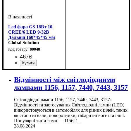
Led фара GS 18Вт 10
CREE/6 LED 9-32В
Дальній 160*45*45 мм
Global Solution
80048
467
₴
Напруга, V
Кольорова Температура, K
Потужність, W
Тип світлодіодного елементу
Світловий потік, LM
: 9-32V
: 48W
:
:
:
5000K
CREE
3500Lm
Відмінності між світлодіодними
лампами 1156, 1157, 7440, 7443, 3157
Світлодіодні лампи 1156, 1157, 7440, 7443, 3157:
Відмінності та застосування Світлодіодні лампи (LED)
використовуються в автомобілях для різних цілей, таких
як стоп-сигнали, поворотники, габаритні вогні та інші.
Популярні типи ламп — 1156, 1...
28.08.2024