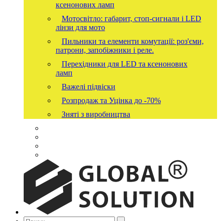
ксенонових ламп
Мотосвітло: габарит, стоп-сигнали і LED
лінзи для мото
Пильники та елементи комутації: роз'єми,
патрони, запобіжники і реле.
Перехідники для LED та ксенонових
ламп
Важелі підвіски
Розпродаж та Уцінка до -70%
Зняті з виробництва