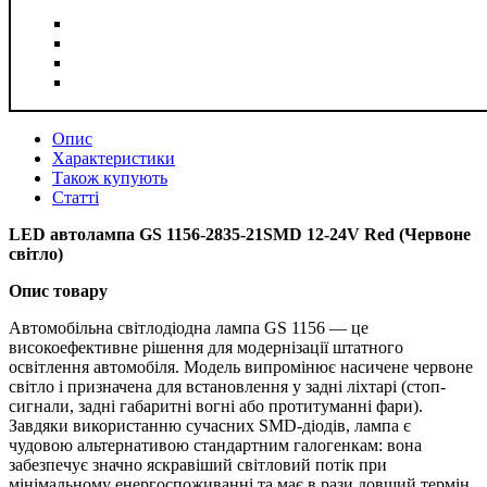
Опис
Характеристики
Також купують
Статті
LED автолампа GS 1156-2835-21SMD 12-24V Red (Червоне
світло)
Опис товару
Автомобільна світлодіодна лампа GS 1156 — це
високоефективне рішення для модернізації штатного
освітлення автомобіля. Модель випромінює насичене червоне
світло і призначена для встановлення у задні ліхтарі (стоп-
сигнали, задні габаритні вогні або протитуманні фари).
Завдяки використанню сучасних SMD-діодів, лампа є
чудовою альтернативою стандартним галогенкам: вона
забезпечує значно яскравіший світловий потік при
мінімальному енергоспоживанні та має в рази довший термін