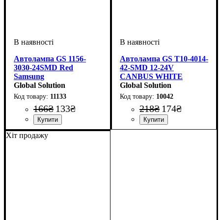
Автолампа GS 1156-
Автолампа GS T10-4014-
3030-24SMD Red
42-SMD 12-24V
Samsung
CANBUS WHITE
Global Solution
Global Solution
11133
10042
166
₴
133
₴
218
₴
174
₴
Призначення лампи
Колір:
Тип світлодіодного елементу
Кількість світлодіодів
Напруга, V
Кількість в упаковці
: Червоний
: 12V
: Стоп-
: 1 шт.
: 24
:
Призначення лампи
Колір:
Тип світлодіодного елементу
Кількість світлодіодів
Напруга, V
Кольорова Температура
Кількість в упаковці
: Білий
: 12-24V
:
: 1 шт.
:
:
Хіт продажу
сигнали
Samsung
SMD
Габаритні вогні
4014SMD
42SMD
6000 K