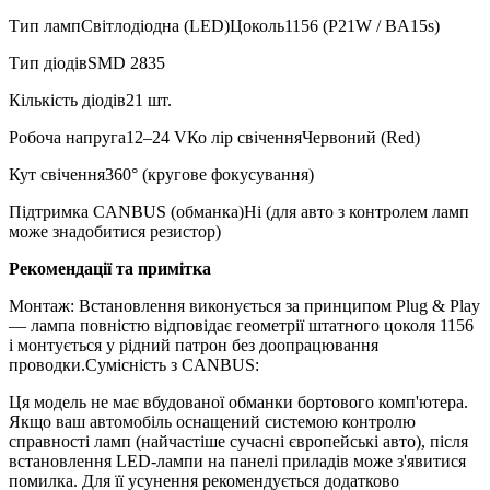
Тип лампСвітлодіодна (LED)Цоколь1156 (P21W / BA15s)
Тип діодівSMD 2835
Кількість діодів21 шт.
Робоча напруга12–24 VКо лір свіченняЧервоний (Red)
Кут свічення360° (кругове фокусування)
Підтримка CANBUS (обманка)Ні (для авто з контролем ламп
може знадобитися резистор)
Рекомендації та примітка
Монтаж: Встановлення виконується за принципом Plug & Play
— лампа повністю відповідає геометрії штатного цоколя 1156
і монтується у рідний патрон без доопрацювання
проводки.Сумісність з CANBUS:
Ця модель не має вбудованої обманки бортового комп'ютера.
Якщо ваш автомобіль оснащений системою контролю
справності ламп (найчастіше сучасні європейські авто), після
встановлення LED-лампи на панелі приладів може з'явитися
помилка. Для її усунення рекомендується додатково