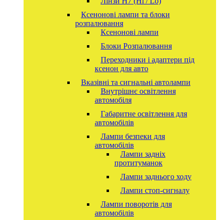
Лінзи Н7 (Hi / Lo)
Ксенонові лампи та блоки
розпалювання
Ксенонові лампи
Блоки Розпалювання
Переходники і адаптери під
ксенон для авто
Вказівні та сигнальні автолампи
Внутрішнє освітлення
автомобіля
Габаритне освітлення для
автомобілів
Лампи безпеки для
автомобілів
Лампи задніх
протитуманок
Лампи заднього ходу
Лампи стоп-сигналу
Лампи поворотів для
автомобілів