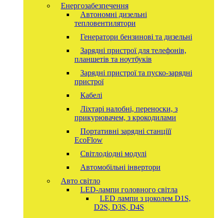
Енергозабезпечення
Автономні дизельні
тепловентилятори
Генератори бензинові та дизельні
Зарядні пристрої для телефонів,
планшетів та ноутбуків
Зарядні пристрої та пуско-зарядні
пристрої
Кабелі
Ліхтарі налобні, переноски, з
прикурювачем, з крокодилами
Портативні зарядні станціїї
EcoFlow
Світлодіодні модулі
Автомобільні інвертори
Авто світло
LED-лампи головного світла
LED лампи з цоколем D1S,
D2S, D3S, D4S