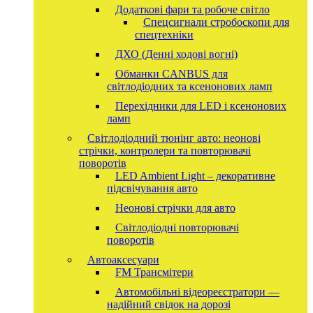
Додаткові фари та робоче світло
Спецсигнали стробоскопи для
спецтехніки
ДХО (Денні ходові вогні)
Обманки CANBUS для
світлодіодних та ксенонових ламп
Перехідники для LED і ксенонових
ламп
Світлодіодний тюнінг авто: неонові
стрічки, контролери та повторювачі
поворотів
LED Ambient Light – декоративне
підсвічування авто
Неонові стрічки для авто
Світлодіодні повторювачі
поворотів
Автоаксесуари
FM Трансмітери
Автомобільні відеореєстратори —
надійний свідок на дорозі