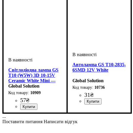
Автолампа GS T10-2835-
Світлодіодна лампа GS
6SMD 12V White
T10 (W5W) 3D 10-15V
Ceramic White Mini —
Global Solution
керамічний LED
Global Solution
10736
преміум-класу
10909
31
₴
57
₴
Призначення лампи
Колір:
Тип світлодіодного елементу
Кількість світлодіодів
Напруга, V
Кількість в упаковці
: Білий
: 12V
:
: 1 шт.
: 6
Габаритні вогні
2835SMD
SMD
Призначення лампи
Колір:
Напруга, V
Кількість в упаковці
: Білий
: 10-15V
:
: 1 шт.
...
Габаритні вогні
Поставити питання
Написати відгук