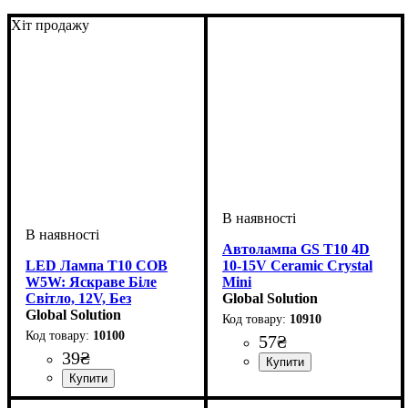
Хіт продажу
Автолампа GS T10 4D
LED Лампа T10 COB
10-15V Ceramic Crystal
W5W: Яскраве Біле
Mini
Світло, 12V, Без
Global Solution
Полярності
Global Solution
10910
10100
57
₴
39
₴
Призначення лампи
Напруга, V
Кількість в упаковці
: 10-15V
:
: 1 шт.
Габаритні вогні
Призначення лампи
Колір:
Тип світлодіодного елементу
Кількість світлодіодів
Напруга, V
Кількість в упаковці
: Білий
: 12V
:
: 1 шт.
: 1
: