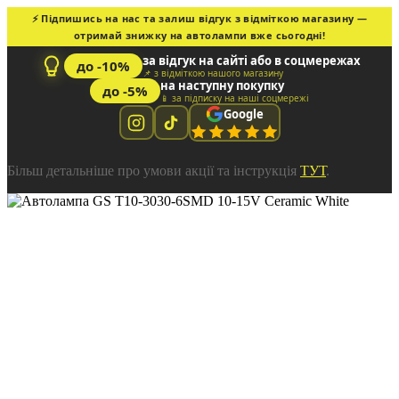
⚡ Підпишись на нас та залиш відгук з відміткою магазину —
отримай знижку на автолампи вже сьогодні!
за відгук на сайті або в соцмережах
до -10%
📌 з відміткою нашого магазину
на наступну покупку
до -5%
📱 за підписку на наші соцмережі
Google
Більш детальніше про умови акції та інструкція
ТУТ
.