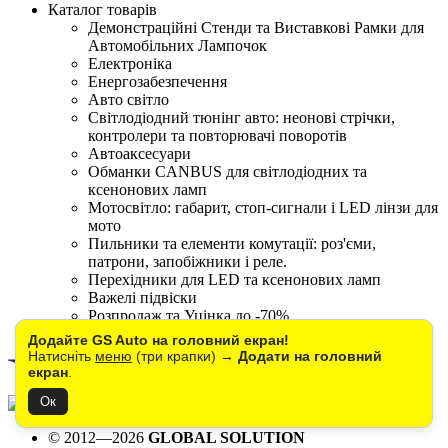
Каталог товарів
Демонстраційні Стенди та Виставкові Рамки для
Автомобільних Лампочок
Електроніка
Енергозабезпечення
Авто світло
Світлодіодний тюнінг авто: неонові стрічки,
контролери та повторювачі поворотів
Автоаксесуари
Обманки CANBUS для світлодіодних та
ксенонових ламп
Мотосвітло: габарит, стоп-сигнали і LED лінзи для
мото
Пильники та елементи комутації: роз'єми,
патрони, запобіжники і реле.
Перехідники для LED та ксенонових ламп
Важелі підвіски
Розпродаж та Уцінка до -70%
Зняті з виробництва
Додайте GS Auto на головний екран!
Натисніть
меню
(три крапки) →
Додати на головний
екран
.
Ок
© 2012—2026
GLOBAL SOLUTION