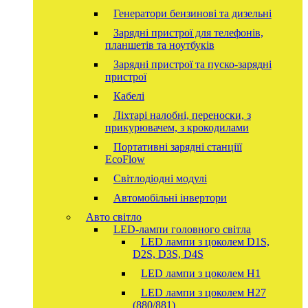
Генератори бензинові та дизельні
Зарядні пристрої для телефонів,
планшетів та ноутбуків
Зарядні пристрої та пуско-зарядні
пристрої
Кабелі
Ліхтарі налобні, переноски, з
прикурювачем, з крокодилами
Портативні зарядні станціїї
EcoFlow
Світлодіодні модулі
Автомобільні інвертори
Авто світло
LED-лампи головного світла
LED лампи з цоколем D1S,
D2S, D3S, D4S
LED лампи з цоколем H1
LED лампи з цоколем H27
(880/881)