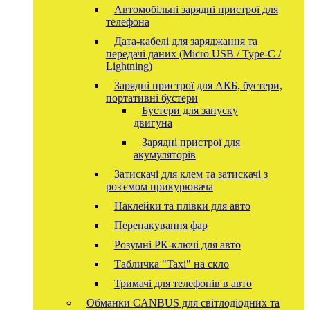
Автомобільні зарядні пристрої для
телефона
Дата-кабелі для заряджання та
передачі даних (Micro USB / Type-C /
Lightning)
Зарядні пристрої для АКБ, бустери,
портативні бустери
Бустери для запуску
двигуна
Зарядні пристрої для
акумуляторів
Затискачі для клем та затискачі з
роз'ємом прикурювача
Наклейки та плівки для авто
Перепакування фар
Розумні РК-ключі для авто
Табличка "Taxi" на скло
Тримачі для телефонів в авто
Обманки CANBUS для світлодіодних та