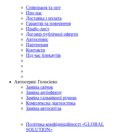
Співпраця та опт
Про нас
Доставка і оплата
Гарантія та поверненя
Прайс-лист
Договір публічної оферти
Автосервіс
Партнерам
Контакти
Під час блекаутів
Автосервіс Голосієво
Заміна свічок
Заміна антифризу
Заміна гальмівної рідини
Комплексна діагностика
Заміна автосвітла
Політика конфіденційності «GLOBAL
SOLUTION»