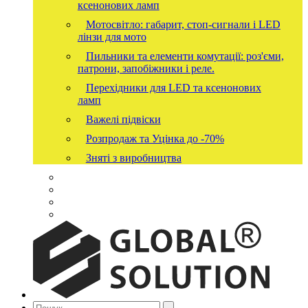
ксенонових ламп
Мотосвітло: габарит, стоп-сигнали і LED
лінзи для мото
Пильники та елементи комутації: роз'єми,
патрони, запобіжники і реле.
Перехідники для LED та ксенонових
ламп
Важелі підвіски
Розпродаж та Уцінка до -70%
Зняті з виробництва