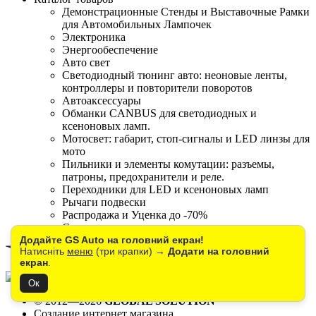
Демонстрационные Стенды и Выставочные Рамки
для Автомобильных Лампочек
Электроника
Энергообеспечение
Авто свет
Светодиодный тюнинг авто: неоновые ленты,
контроллеры и повторители поворотов
Автоаксессуары
Обманки CANBUS для светодиодных и
ксеноновых ламп.
Мотосвет: габарит, стоп-сигналы и LED линзы для
мото
Пильники и элементы комутации: разъемы,
патроны, предохранители и реле.
Переходники для LED и ксеноновых ламп
Рычаги подвески
Распродажа и Уценка до -70%
Сняты с производства
Додайте GS Auto на головний екран!
Натисніть
меню
(три крапки) →
Додати на головний
екран
.
Ок
© 2012—2026
GLOBAL SOLUTION
Создание интернет магазина