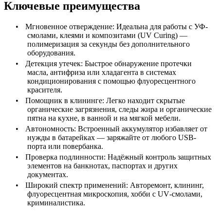
Ключевые преимущества
•
Мгновенное отверждение: Идеальна для работы с УФ-
смолами, клеями и композитами (
UV
Curing
) —
полимеризация за секунды без дополнительного
оборудования.
•
Детекция утечек: Быстрое обнаружение протечки
масла, антифриза или хладагента в системах
кондиционирования с помощью флуоресцентного
красителя.
•
Помощник в клининге: Легко находит скрытые
органические загрязнения, следы жира и органические
пятна на кухне, в ванной и на мягкой мебели.
•
Автономность: Встроенный аккумулятор избавляет от
нужды в батарейках — заряжайте от любого
USB
-
порта или повербанка.
•
Проверка подлинности: Надёжный контроль защитных
элементов на банкнотах, паспортах и других
документах.
•
Широкий спектр применений: Авторемонт, клининг,
флуоресцентная микроскопия, хобби с
UV
-смолами,
криминалистика.