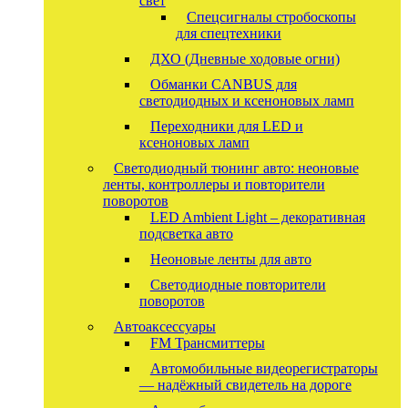
свет
Спецсигналы стробоскопы
для спецтехники
ДХО (Дневные ходовые огни)
Обманки CANBUS для
светодиодных и ксеноновых ламп
Переходники для LED и
ксеноновых ламп
Светодиодный тюнинг авто: неоновые
ленты, контроллеры и повторители
поворотов
LED Ambient Light – декоративная
подсветка авто
Неоновые ленты для авто
Светодиодные повторители
поворотов
Автоаксессуары
FM Трансмиттеры
Автомобильные видеорегистраторы
— надёжный свидетель на дороге