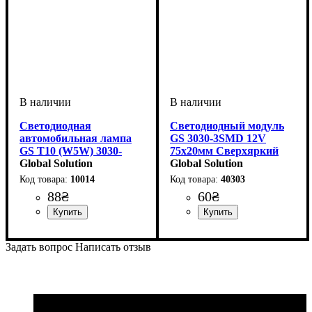
Светодиодная
Светодиодный модуль
автомобильная лампа
GS 3030-3SMD 12V
GS T10 (W5W) 3030-
75x20мм Сверхяркий
4SMD CREE 12-24V
Global Solution
White (2W)
Global Solution
White
10014
40303
88
₴
60
₴
Назначение лампы
Цвет:
Тип светодиодного элемента
Количество светодиодов
Напряжение, V
Количество в упаковке
: Белый
: 12-24V
:
: 1
: 4
:
Тип светодиодного элемента
Количество светодиодов
Напряжение, V
: 12V
: 3
:
Габаритные огни
CREE
SMD
шт.
Samsung
SMD
Задать вопрос
Написать отзыв