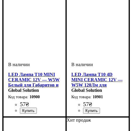
LED Лампа T10 MINI
LED Лампа T10 4D
CERAMIC 12V — W5W
MINI CERAMIC 12V —
Белый для Габаритов и
W5W 120Лм для
Салона
Global Solution
Габаритов
Global Solution
10900
10901
57
₴
57
₴
Назначение лампы
Цвет:
Тип светодиодного элемента
Количество светодиодов
Напряжение, V
Количество в упаковке
: Белый
: 10-15V
:
: 1
: 3
:
Назначение лампы
Цвет:
Напряжение, V
Количество в упаковке
: Белый
: 10-15V
:
: 1
Хит продаж
Габаритные огни
SMD
SMD
шт.
Габаритные огни
шт.