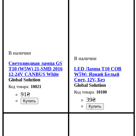
Светодиодная лампа GS
T10 (W5W) 21-SMD 2016
LED Лампа T10 COB
12-24V CANBUS White
W5W: Яркий Белый
— сверхмощная LED
Global Solution
Свет, 12V, Без
лампа без ошибок
Полярности
Global Solution
10021
10100
91
₴
39
₴
Назначение лампы
Цвет:
Количество светодиодов
Напряжение, V
Количество в упаковке
: Белый
: 12-24V
:
: 1
:
Габаритные огни
21SMD
шт.
Назначение лампы
Цвет:
Тип светодиодного элемента
Количество светодиодов
Напряжение, V
Количество в упаковке
: Белый
: 12V
:
: 1
: 1
:
Габаритные огни,
COB
SMD
шт.
Освещение салона