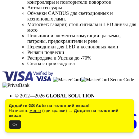
контроллеры и повторители поворотов
Автоаксессуары
Обманки CANBUS для светодиодных и
ксеноновых ламп.
Мотосвет: габарит, стоп-сигналы и LED линзы для
мото
Пильники и элементы комутации: разъемы,
патроны, предохранители и реле.
Переходники для LED и ксеноновых ламп
Рычаги подвески
Распродажа и Уценка до -70%
Сняты с производства
© 2012—2026
GLOBAL SOLUTION
Создание интернет магазина
Додайте GS Auto на головний екран!
и техническая поддержка
Натисніть
меню
(три крапки) →
Додати на головний
екран
.
Ок