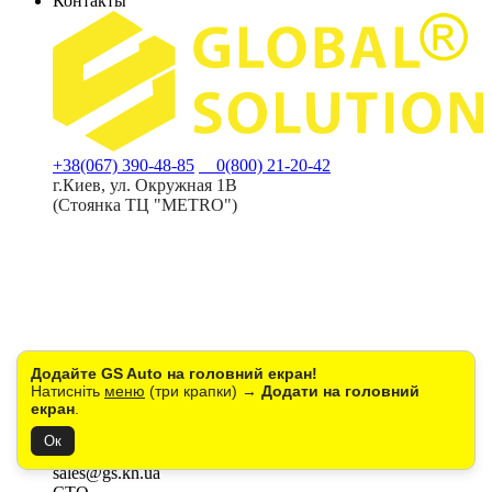
Контакты
+38(067) 390-48-85
0(800) 21-20-42
г.Киев, ул. Окружная 1В
(Стоянка ТЦ "METRO")
Додайте GS Auto на головний екран!
Натисніть
меню
(три крапки) →
Додати на головний
екран
.
Пн-Пт с 9:00 до 18:00
Сб: с 10:00 до 16:00
Ок
Вс: выходной
sales@gs.kh.ua