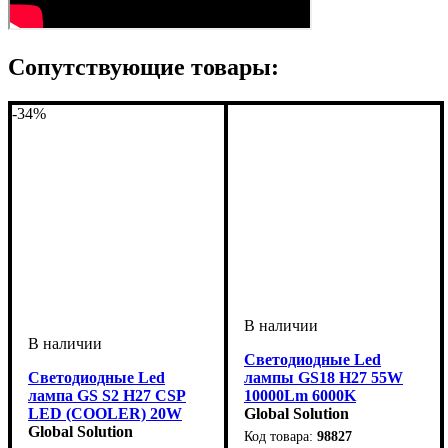
Сопутствующие товары:
-34%
Светодиодные Led
Cветодиодные Led
лампы GS18 H27 55W
лампа GS S2 H27 CSP
10000Lm 6000K
LED (COOLER) 20W
Global Solution
3000LM 6000k
Global Solution
98827