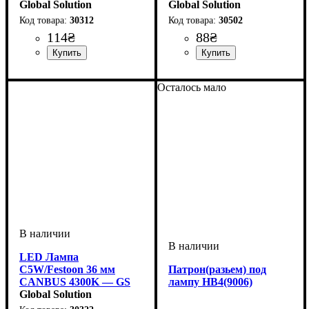
Global Solution
Global Solution
30312
30502
114
₴
88
₴
Назначение лампы
Цвет:
Тип светодиодного элемента
Количество светодиодов
Напряжение, V
Количество в упаковке
: Белый
: 12-24V
:
: 1
: 6
:
Назначение лампы
Цвет:
Тип светодиодного элемента
Количество светодиодов
Напряжение, V
Количество в упаковке
: Белый
: 10-15V
:
: 1
: 2
:
Освещение салона
2835SMD
SMD
шт.
Освещение салона
Samsung
SMD
шт.
Осталось мало
LED Лампа
C5W/Festoon 36 мм
Патрон(разьем) под
CANBUS 4300K — GS
лампу HB4(9006)
FS-2016 Теплый Белый
Global Solution
Свет