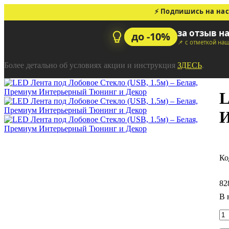
⚡ Подпишись на нас
за отзыв н
до -10%
📌 с отметкой на
Более детально об условиях акции и инструкция
ЗДЕСЬ
.
L
И
82