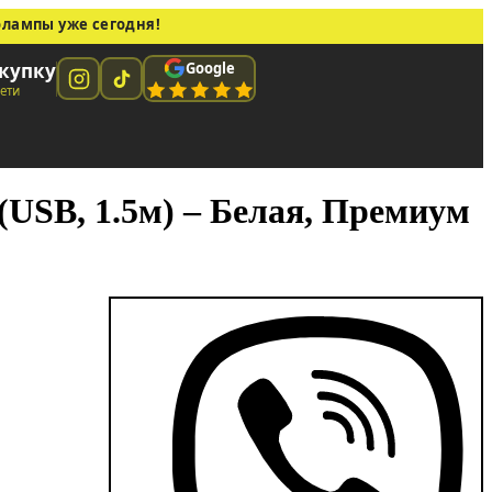
олампы уже сегодня!
Google
купку
сети
(USB, 1.5м) – Белая, Премиум