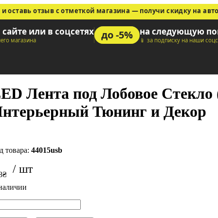
 и оставь отзыв с отметкой магазина — получи скидку на авт
а сайте или в соцсетях
на следующую по
до -5%
шего магазина
📱 за подписку на наши соц
ED Лента под Лобовое Стекло 
нтерьерный Тюнинг и Декор
44015usb
8
₴