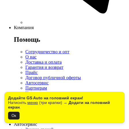
Компания
Помощь
Сотрудничество и опт
О нас
Доставка и оплата
Гарантия и возврат
Прайс
Договор публичной оферты
Автосервис
Партнерам
Контакты
Додайте GS Auto на головний екран!
Во время блекаутов
Натисніть
меню
(три крапки) →
Додати на головний
екран
.
Ок
Автосервис