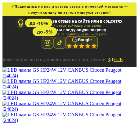
⚡ Подпишись на нас и оставь отзыв с отметкой магазина —
получи скидку на автолампы уже сегодня!
за отзыв на сайте или в соцсетях
до -10%
📌 с отметкой нашего магазина
на следующую покупку
до -5%
📱 за подписку на наши соцсети
Google
Более детально об условиях акции и инструкция
ЗДЕСЬ
.