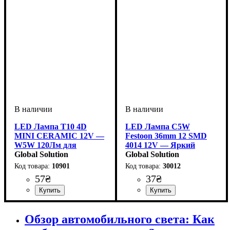
LED Лампа T10 4D
LED Лампа C5W
MINI CERAMIC 12V —
Festoon 36mm 12 SMD
W5W 120Лм для
4014 12V — Яркий
Габаритов
Global Solution
Белый
Global Solution
10901
30012
57
₴
37
₴
Назначение лампы
Цвет:
Напряжение, V
Количество в упаковке
: Белый
: 10-15V
:
: 1
Назначение лампы
Цвет:
Тип светодиодного элемента
Количество светодиодов
Напряжение, V
Количество в упаковке
: Белый
: 12V
:
: 1
:
:
Габаритные огни
шт.
Освещение салона
4014SMD
12 SMD
шт.
Обзор автомобильного света: Как