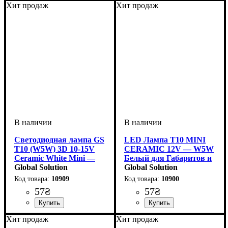
Хит продаж
Хит продаж
Светодиодная лампа GS
LED Лампа T10 MINI
T10 (W5W) 3D 10-15V
CERAMIC 12V — W5W
Ceramic White Mini —
Белый для Габаритов и
керамический LED
Global Solution
Салона
Global Solution
премиум-класса
10909
10900
57
₴
57
₴
Назначение лампы
Цвет:
Напряжение, V
Количество в упаковке
: Белый
: 10-15V
:
: 1
Назначение лампы
Цвет:
Тип светодиодного элемента
Количество светодиодов
Напряжение, V
Количество в упаковке
: Белый
: 10-15V
:
: 1
: 3
:
Хит продаж
Хит продаж
Габаритные огни
шт.
Габаритные огни
SMD
SMD
шт.