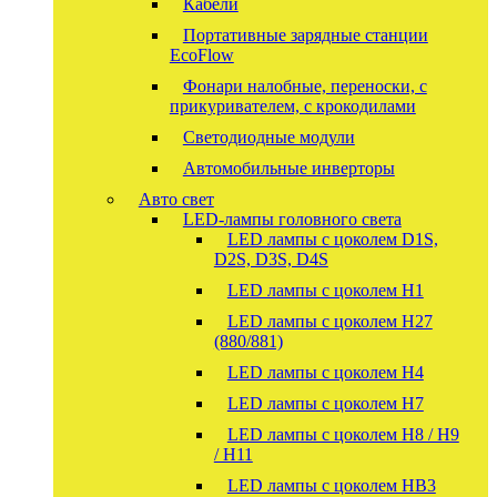
Кабели
Портативные зарядные станции
EcoFlow
Фонари налобные, переноски, с
прикуривателем, с крокодилами
Светодиодные модули
Автомобильные инверторы
Авто свет
LED-лампы головного света
LED лампы с цоколем D1S,
D2S, D3S, D4S
LED лампы с цоколем H1
LED лампы с цоколем H27
(880/881)
LED лампы с цоколем H4
LED лампы с цоколем H7
LED лампы с цоколем H8 / H9
/ H11
LED лампы с цоколем HB3