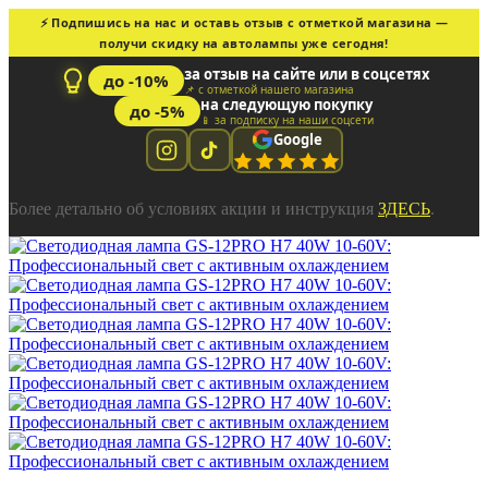
⚡ Подпишись на нас и оставь отзыв с отметкой магазина —
получи скидку на автолампы уже сегодня!
за отзыв на сайте или в соцсетях
до -10%
📌 с отметкой нашего магазина
на следующую покупку
до -5%
📱 за подписку на наши соцсети
Google
Более детально об условиях акции и инструкция
ЗДЕСЬ
.