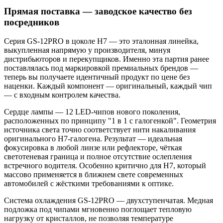
Прямая поставка — заводское качество без
посредников
Серия GS-12PRO в цоколе H7 — это эталонная линейка,
выкупленная напрямую у производителя, минуя
дистрибьюторов и перекупщиков. Именно эта партия ранее
поставлялась под маркировкой премиальных брендов —
теперь вы получаете идентичный продукт по цене без
наценки. Каждый компонент — оригинальный, каждый чип
— с входным контролем качества.
Сердце лампы — 12 LED-чипов нового поколения,
расположенных по принципу "1 в 1 с галогенкой". Геометрия
источника света точно соответствует нити накаливания
оригинального H7-галогена. Результат — идеальная
фокусировка в любой линзе или рефлекторе, чёткая
светотеневая граница и полное отсутствие ослепления
встречного водителя. Особенно критично для H7, который
массово применяется в ближнем свете современных
автомобилей с жёсткими требованиями к оптике.
Система охлаждения GS-12PRO — двухступенчатая. Медная
подложка под чипами мгновенно поглощает тепловую
нагрузку от кристаллов, не позволяя температуре