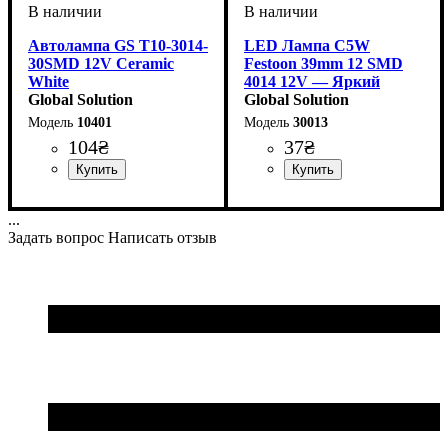
Автолампа GS T10-3014-
LED Лампа C5W
30SMD 12V Ceramic
Festoon 39mm 12 SMD
White
4014 12V — Яркий
Global Solution
Белый
Global Solution
10401
30013
104
₴
37
₴
Назначение лампы
Цвет:
Тип светодиодного элемента
Количество светодиодов
Напряжение, V
Количество в упаковке
: Белый
: 12V
:
: 1
:
:
Назначение лампы
Цвет:
Тип светодиодного элемента
Количество светодиодов
Напряжение, V
Количество в упаковке
: Белый
: 12V
:
: 1
:
:
Габаритные огни
3014SMD
30SMD
шт.
Освещение салона
4014SMD
12 SMD
шт.
...
Задать вопрос
Написать отзыв