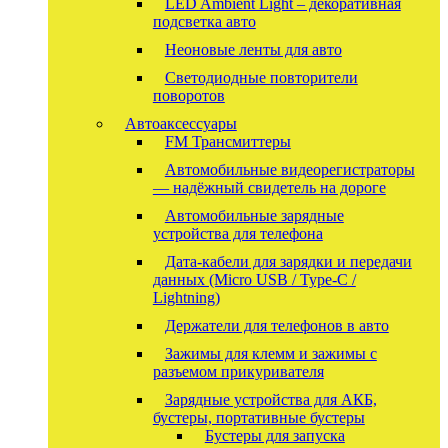
LED Ambient Light – декоративная
подсветка авто
Неоновые ленты для авто
Светодиодные повторители
поворотов
Автоаксессуары
FM Трансмиттеры
Автомобильные видеорегистраторы
— надёжный свидетель на дороге
Автомобильные зарядные
устройства для телефона
Дата-кабели для зарядки и передачи
данных (Micro USB / Type-C /
Lightning)
Держатели для телефонов в авто
Зажимы для клемм и зажимы с
разъемом прикуривателя
Зарядные устройства для АКБ,
бустеры, портативные бустеры
Бустеры для запуска