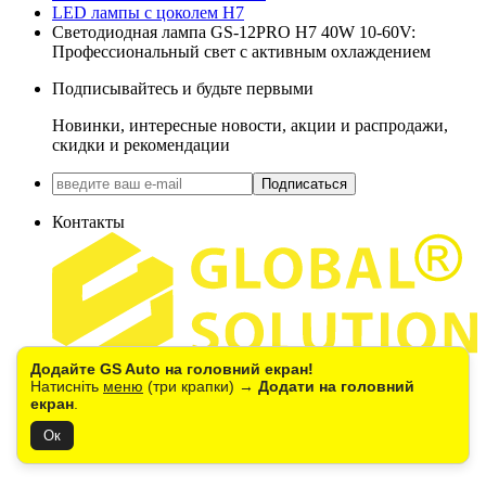
LED лампы с цоколем H7
Светодиодная лампа GS-12PRO H7 40W 10-60V:
Профессиональный свет с активным охлаждением
Подписывайтесь и будьте первыми
Новинки, интересные новости, акции и распродажи,
скидки и рекомендации
Подписаться
Контакты
Додайте GS Auto на головний екран!
+38(067) 390-48-85
0(800) 21-20-42
Натисніть
меню
(три крапки) →
Додати на головний
г.Киев, ул. Окружная 1В
екран
.
(Стоянка ТЦ "METRO")
Ок