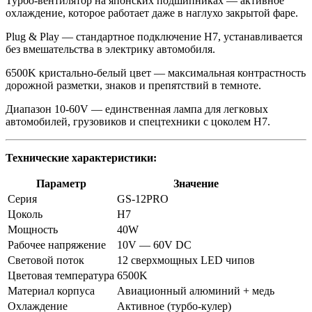
Турбо-вентилятор на японских подшипниках — активное
охлаждение, которое работает даже в наглухо закрытой фаре.
Plug & Play — стандартное подключение H7, устанавливается
без вмешательства в электрику автомобиля.
6500K кристально-белый цвет — максимальная контрастность
дорожной разметки, знаков и препятствий в темноте.
Диапазон 10-60V — единственная лампа для легковых
автомобилей, грузовиков и спецтехники с цоколем H7.
Технические характеристики:
Параметр
Значение
Серия
GS-12PRO
Цоколь
H7
Мощность
40W
Рабочее напряжение
10V — 60V DC
Световой поток
12 сверхмощных LED чипов
Цветовая температура
6500K
Материал корпуса
Авиационный алюминий + медь
Охлаждение
Активное (турбо-кулер)